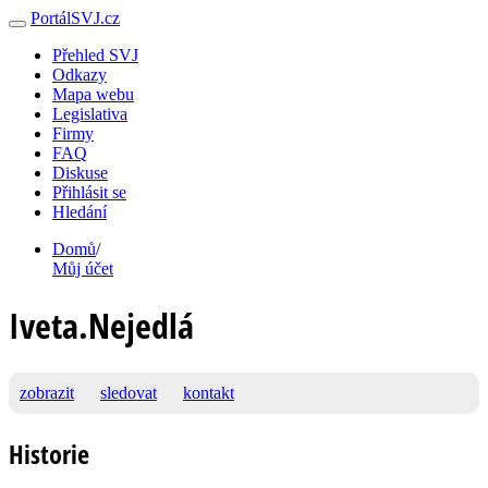
PortálSVJ.cz
Přehled SVJ
Odkazy
Mapa webu
Legislativa
Firmy
FAQ
Diskuse
Přihlásit se
Hledání
Domů
/
Můj účet
Iveta.Nejedlá
zobrazit
sledovat
kontakt
Historie