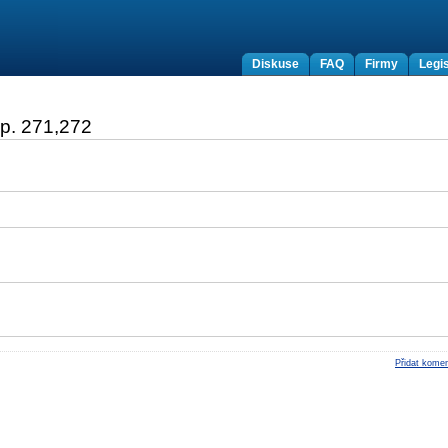
Diskuse
FAQ
Firmy
Legis
.p. 271,272
Přidat komen