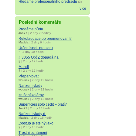
Hledame profesionalniho predsedu
(3)
více
Poslední komentáře
Prodáme půdu
Jan77
|
2 dny 2 hodiny
Rekolaudace po přejmenování?
Matilda
|
2 dny 6 hodin
Určení spol. prostoru
*
|
2 dny 10 hodin
§ 3055 ObčZ dopadá na
§
|
2 dny 12 hodin
Mandl
?
|
2 dny 12 hodin
Přeparkovat
wousek
|
2 dny 12 hodin
Nařízení vlády
wousek
|
2 dny 12 hodin
zrušení kolárny
wousek
|
2 dny 12 hodin
Superficies solo cedit – platí?
Jan77
|
2 dny 14 hodin
Nařízení vlády č.
Matilda
|
2 dny 16 hodin
„postup je stejný jako
§
|
2 dny 16 hodin
Trestní oznámení