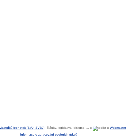
 vlastníků jednotek (SVJ, SVBJ)
- články, legislativa, diskuse, ... ::
::
Webmaster
Informace o zpracování osobních údajů