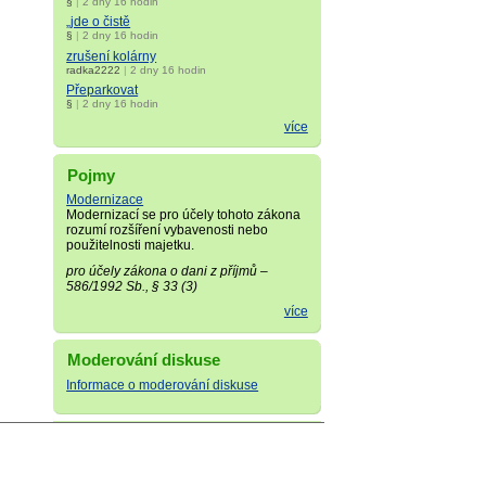
§
|
2 dny 16 hodin
„jde o čistě
§
|
2 dny 16 hodin
zrušení kolárny
radka2222
|
2 dny 16 hodin
Přeparkovat
§
|
2 dny 16 hodin
více
Pojmy
Modernizace
Modernizací se pro účely tohoto zákona
rozumí rozšíření vybavenosti nebo
použitelnosti majetku.
pro účely zákona o dani z příjmů –
586/1992 Sb., § 33 (3)
více
Moderování diskuse
Informace o moderování diskuse