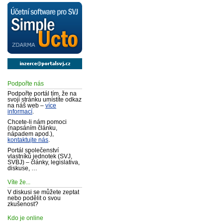
Podpořte nás
Podpořte portál tím, že na
svoji stránku umístíte odkaz
na náš web –
více
informací
.
Chcete-li nám pomoci
(napsáním článku,
nápadem apod.),
kontaktujte nás
.
Portál společenství
vlastníků jednotek (SVJ,
SVBJ) – články, legislativa,
diskuse, …
Víte že...
V diskusi se můžete zeptat
nebo podělit o svou
zkušenost?
Kdo je online