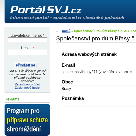
Domů
» Společenství Pro Dům Břasy č.p. 271,272
Uživatelské jméno:
*
Společenství pro dům Břasy č
Heslo:
*
Adresa webových stránek
E-mail
GDPR: Přihlášení je platné
spolecenstvibrasy271 (zavináč) seznam.cz
i po zavření prohlížeče. V
případě potřeby se
odhlašte!
Obec
Vytvořit nový účet
Zaslat nové heslo
Břasy
Poznámka
Reklama