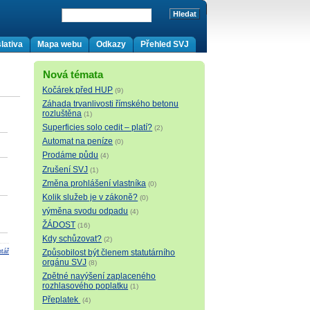
lativa
Mapa webu
Odkazy
Přehled SVJ
Nová témata
Kočárek před HUP
(9)
Záhada trvanlivosti římského betonu
rozluštěna
(1)
Superficies solo cedit – platí?
(2)
Automat na peníze
(0)
Prodáme půdu
(4)
Zrušení SVJ
(1)
Změna prohlášení vlastníka
(0)
Kolik služeb je v zákoně?
(0)
výměna svodu odpadu
(4)
ŽÁDOST
(16)
Kdy schůzovat?
(2)
Způsobilost být členem statutárního
tář
orgánu SVJ
(8)
Zpětné navýšení zaplaceného
rozhlasového poplatku
(1)
Přeplatek
(4)