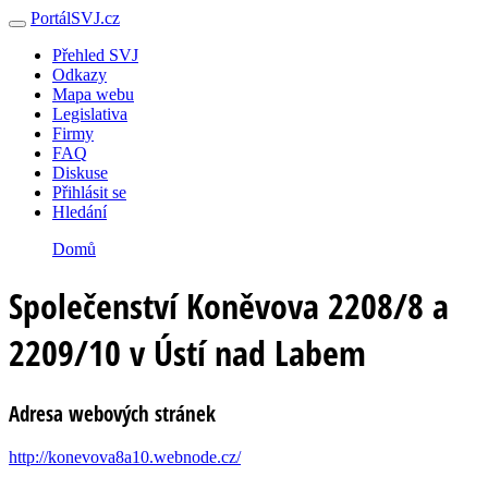
PortálSVJ.cz
Přehled SVJ
Odkazy
Mapa webu
Legislativa
Firmy
FAQ
Diskuse
Přihlásit se
Hledání
Domů
Společenství Koněvova 2208/8 a
2209/10 v Ústí nad Labem
Adresa webových stránek
http://konevova8a10.webnode.cz/