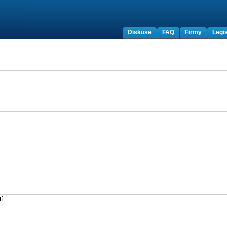
Diskuse
FAQ
Firmy
Legis
í