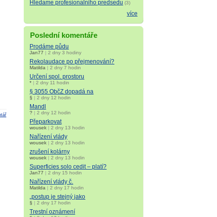
Hledame profesionalniho predsedu
(3)
více
Poslední komentáře
Prodáme půdu
Jan77
|
2 dny 3 hodiny
Rekolaudace po přejmenování?
Matilda
|
2 dny 7 hodin
Určení spol. prostoru
*
|
2 dny 11 hodin
§ 3055 ObčZ dopadá na
§
|
2 dny 12 hodin
Mandl
?
|
2 dny 12 hodin
tář
Přeparkovat
wousek
|
2 dny 13 hodin
Nařízení vlády
wousek
|
2 dny 13 hodin
zrušení kolárny
wousek
|
2 dny 13 hodin
Superficies solo cedit – platí?
Jan77
|
2 dny 15 hodin
Nařízení vlády č.
Matilda
|
2 dny 17 hodin
„postup je stejný jako
§
|
2 dny 17 hodin
Trestní oznámení