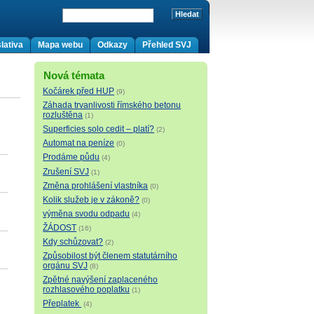
lativa
Mapa webu
Odkazy
Přehled SVJ
Nová témata
Kočárek před HUP
(9)
Záhada trvanlivosti římského betonu
rozluštěna
(1)
Superficies solo cedit – platí?
(2)
Automat na peníze
(0)
Prodáme půdu
(4)
Zrušení SVJ
(1)
Změna prohlášení vlastníka
(0)
Kolik služeb je v zákoně?
(0)
výměna svodu odpadu
(4)
ŽÁDOST
(16)
Kdy schůzovat?
(2)
Způsobilost být členem statutárního
orgánu SVJ
(8)
Zpětné navýšení zaplaceného
rozhlasového poplatku
(1)
Přeplatek
(4)