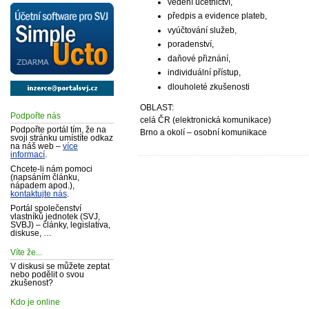
vedení účetnictví,
předpis a evidence plateb,
vyúčtování služeb,
poradenství,
daňové přiznání,
individuální přístup,
dlouholeté zkušenosti
OBLAST:
Podpořte nás
celá ČR (elektronická komunikace)
Podpořte portál tím, že na
Brno a okolí – osobní komunikace
svoji stránku umístíte odkaz
na náš web –
více
informací
.
Chcete-li nám pomoci
(napsáním článku,
nápadem apod.),
kontaktujte nás
.
Portál společenství
vlastníků jednotek (SVJ,
SVBJ) – články, legislativa,
diskuse, …
Víte že...
V diskusi se můžete zeptat
nebo podělit o svou
zkušenost?
Kdo je online