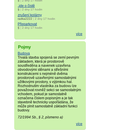
§
|
2 dny 17 hodin
„jde o čistě
§
|
2 dny 17 hodin
zrušení kolárny
radka2222
|
2 dny 17 hodin
Přeparkovat
§
|
2 dny 17 hodin
více
Pojmy
Budova
Trvalá stavba spojená se zemí pevným
základem, která je prostorově
soustředěna a navenek uzavřena
obvodovými stěnami a střešními
konstrukcemi s nejméně dvěma
prostorově uzavřenými samostatnými
užitkovými prostory, s výjimkou hal.
Rozhodnutím vlastníka za budovu lze
považovat rovněž sekci se samostatným
vchodem, pokud je samostatně
označena číslem popisným a je tak
stavebně technicky uspořádána, že
může plnit samostatně základní funkci
budovy.
72/1994 Sb., § 2, písmeno a)
více