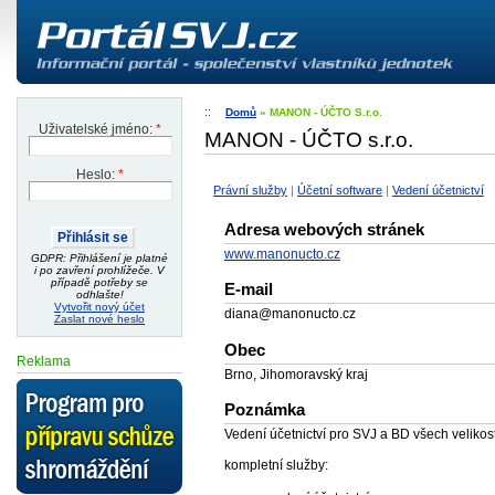
Domů
» MANON - ÚČTO S.r.o.
Uživatelské jméno:
*
MANON - ÚČTO s.r.o.
Heslo:
*
Právní služby
|
Účetní software
|
Vedení účetnictví
Adresa webových stránek
www.manonucto.cz
GDPR: Přihlášení je platné
i po zavření prohlížeče. V
případě potřeby se
E-mail
odhlašte!
Vytvořit nový účet
diana@manonucto.cz
Zaslat nové heslo
Obec
Reklama
Brno, Jihomoravský kraj
Poznámka
Vedení účetnictví pro SVJ a BD všech velikost
kompletní služby: