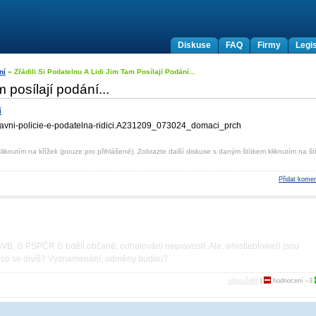
Diskuse
FAQ
Firmy
Legis
ní
» Zřádili Si Podatelnu A Lidi Jim Tam Posílají Podání...
am posílají podání...
í
opravni-policie-e-podatelna-ridici.A231209_073­024_domaci_prch
liknutím na křížek (pouze pro přihlášené). Zobrazte další diskuse s daným štítkem kliknutím na ští
Přidat komen
VB, či PSPČR či bdělí občané, odhalování nepravostí. Ale, whistlebloweři jsou
ak co se divíš? Vyznamenání, odměny budou?
odpovědět
|
hodnocení
–3