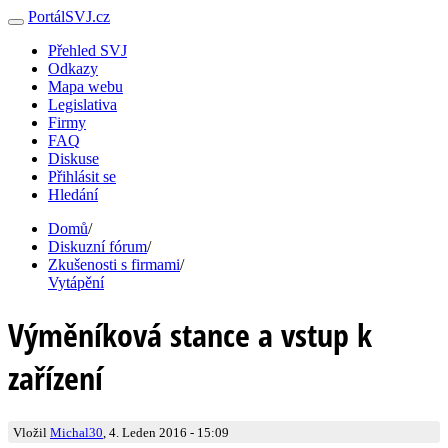
PortálSVJ.cz
Přehled SVJ
Odkazy
Mapa webu
Legislativa
Firmy
FAQ
Diskuse
Přihlásit se
Hledání
Domů
/
Diskuzní fórum
/
Zkušenosti s firmami
/
Vytápění
Výměníková stance a vstup k
zařízení
Vložil
Michal30
, 4. Leden 2016 - 15:09