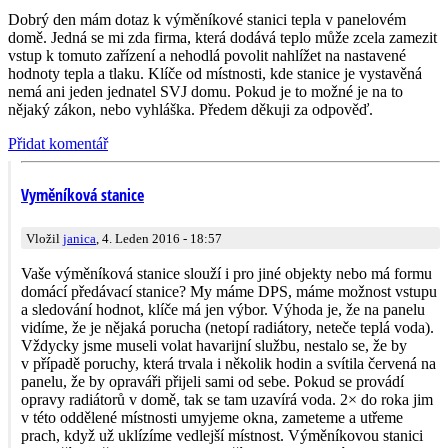
Dobrý den mám dotaz k výměníkové stanici tepla v panelovém
domě. Jedná se mi zda firma, která dodává teplo může zcela zamezit
vstup k tomuto zařízení a nehodlá povolit nahlížet na nastavené
hodnoty tepla a tlaku. Klíče od místnosti, kde stanice je vystavěná
nemá ani jeden jednatel SVJ domu. Pokud je to možné je na to
nějaký zákon, nebo vyhláška. Předem děkuji za odpověď.
Přidat komentář
Vyměníková stanice
Vložil
janica
, 4. Leden 2016 - 18:57
Vaše výměníková stanice slouží i pro jiné objekty nebo má formu
domácí předávací stanice? My máme DPS, máme možnost vstupu
a sledování hodnot, klíče má jen výbor. Výhoda je, že na panelu
vidíme, že je nějaká porucha (netopí radiátory, neteče teplá voda).
Vždycky jsme museli volat havarijní službu, nestalo se, že by
v případě poruchy, která trvala i několik hodin a svítila červená na
panelu, že by opraváři přijeli sami od sebe. Pokud se provádí
opravy radiátorů v domě, tak se tam uzavírá voda. 2× do roka jim
v této oddělené místnosti umyjeme okna, zameteme a utřeme
prach, když už uklízíme vedlejší místnost. Výměníkovou stanici