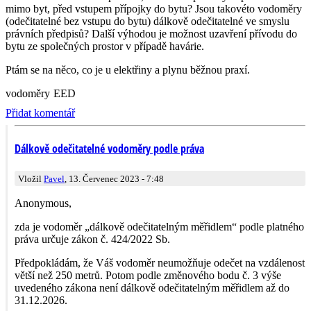
mimo byt, před vstupem přípojky do bytu? Jsou takovéto vodoměry
(odečitatelné bez vstupu do bytu) dálkově odečitatelné ve smyslu
právních předpisů? Další výhodou je možnost uzavření přívodu do
bytu ze společných prostor v případě havárie.
Ptám se na něco, co je u elektřiny a plynu běžnou praxí.
vodoměry
EED
Přidat komentář
Dálkově odečitatelné vodoměry podle práva
Vložil
Pavel
, 13. Červenec 2023 - 7:48
Anonymous,
zda je vodoměr „dálkově odečitatelným měřidlem“ podle platného
práva určuje zákon č. 424/2022 Sb.
Předpokládám, že Váš vodoměr neumožňuje odečet na vzdálenost
větší než 250 metrů. Potom podle změnového bodu č. 3 výše
uvedeného zákona není dálkově odečitatelným měřidlem až do
31.12.2026.