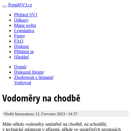
PortálSVJ.cz
Přehled SVJ
Odkazy
Mapa webu
Legislativa
Firmy
FAQ
Diskuse
Přihlásit se
Hledání
Domů
/
Diskuzní fórum
/
Zkušenosti s firmami
/
Vodovod
Vodoměry na chodbě
Vložil Anonymous, 12. Červenec 2023 - 14:57
Máte někdo vodoměry umístěné na chodbě, na schodišti,
v technické místnosti v přízemí, někde ve společných prostorách