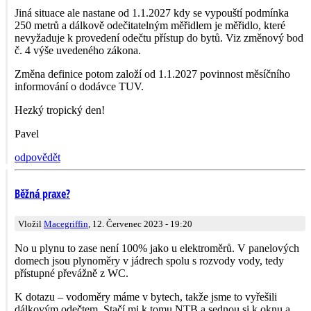
Jiná situace ale nastane od 1.1.2027 kdy se vypouští podmínka
250 metrů a dálkově odečitatelným měřidlem je měřidlo, které
nevyžaduje k provedení odečtu přístup do bytů. Viz změnový bod
č. 4 výše uvedeného zákona.
Změna definice potom založí od 1.1.2027 povinnost měsíčního
informování o dodávce TUV.
Hezký tropický den!
Pavel
odpovědět
Běžná praxe?
Vložil
Macegriffin
, 12. Červenec 2023 - 19:20
No u plynu to zase není 100% jako u elektroměrů. V panelových
domech jsou plynoměry v jádrech spolu s rozvody vody, tedy
přístupné převážně z WC.
K dotazu – vodoměry máme v bytech, takže jsme to vyřešili
dálkovým odečtem. Stačí mi k tomu NTB a sednou si k oknu a