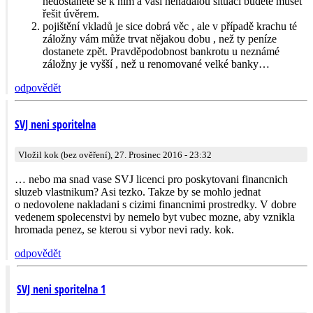
nedostanete se k nim a vaši nenadálou situaci budete muset
řešit úvěrem.
pojištění vkladů je sice dobrá věc , ale v případě krachu té
záložny vám může trvat nějakou dobu , než ty peníze
dostanete zpět. Pravděpodobnost bankrotu u neznámé
záložny je vyšší , než u renomované velké banky…
odpovědět
SVJ neni sporitelna
Vložil kok (bez ověření), 27. Prosinec 2016 - 23:32
… nebo ma snad vase SVJ licenci pro poskytovani financnich
sluzeb vlastnikum? Asi tezko. Takze by se mohlo jednat
o nedovolene nakladani s cizimi financnimi prostredky. V dobre
vedenem spolecenstvi by nemelo byt vubec mozne, aby vznikla
hromada penez, se kterou si vybor nevi rady. kok.
odpovědět
SVJ neni sporitelna 1