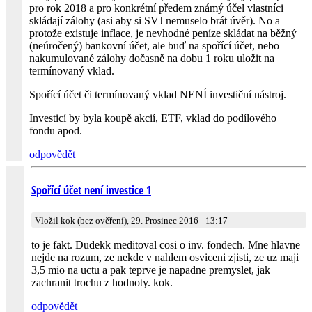
pro rok 2018 a pro konkrétní předem známý účel vlastníci
skládají zálohy (asi aby si SVJ nemuselo brát úvěr). No a
protože existuje inflace, je nevhodné peníze skládat na běžný
(neúročený) bankovní účet, ale buď na spořící účet, nebo
nakumulované zálohy dočasně na dobu 1 roku uložit na
termínovaný vklad.
Spořící účet či termínovaný vklad NENÍ investiční nástroj.
Investicí by byla koupě akcií, ETF, vklad do podílového
fondu apod.
odpovědět
Spořící účet není investice 1
Vložil kok (bez ověření), 29. Prosinec 2016 - 13:17
to je fakt. Dudekk meditoval cosi o inv. fondech. Mne hlavne
nejde na rozum, ze nekde v nahlem osviceni zjisti, ze uz maji
3,5 mio na uctu a pak teprve je napadne premyslet, jak
zachranit trochu z hodnoty. kok.
odpovědět