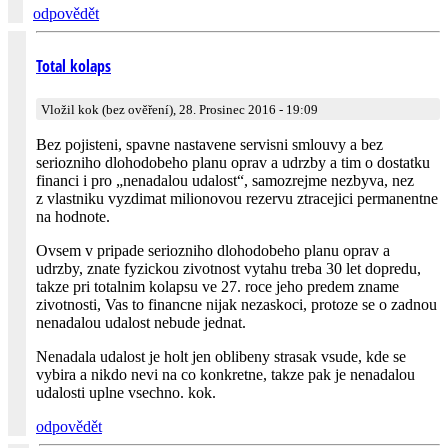
odpovědět
Total kolaps
Vložil kok (bez ověření), 28. Prosinec 2016 - 19:09
Bez pojisteni, spavne nastavene servisni smlouvy a bez
seriozniho dlohodobeho planu oprav a udrzby a tim o dostatku
financi i pro „nenadalou udalost“, samozrejme nezbyva, nez
z vlastniku vyzdimat milionovou rezervu ztracejici permanentne
na hodnote.
Ovsem v pripade seriozniho dlohodobeho planu oprav a
udrzby, znate fyzickou zivotnost vytahu treba 30 let dopredu,
takze pri totalnim kolapsu ve 27. roce jeho predem zname
zivotnosti, Vas to financne nijak nezaskoci, protoze se o zadnou
nenadalou udalost nebude jednat.
Nenadala udalost je holt jen oblibeny strasak vsude, kde se
vybira a nikdo nevi na co konkretne, takze pak je nenadalou
udalosti uplne vsechno. kok.
odpovědět