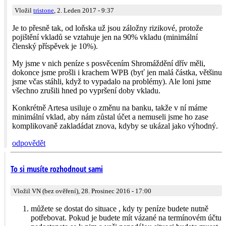
Vložil
tristone
, 2. Leden 2017 - 9:37
Je to přesně tak, od loňska už jsou záložny rizikové, protože
pojištění vkladů se vztahuje jen na 90% vkladu (minimální
členský příspěvek je 10%).
My jsme v nich peníze s posvěcením Shromáždění dřív měli,
dokonce jsme prošli i krachem WPB (byť jen malá částka, většinu
jsme včas stáhli, když to vypadalo na problémy). Ale loni jsme
všechno zrušili hned po vypršení doby vkladu.
Konkrétně Artesa usiluje o změnu na banku, takže v ní máme
minimální vklad, aby nám zůstal účet a nemuseli jsme ho zase
komplikovaně zakladádat znova, kdyby se ukázal jako výhodný.
odpovědět
To si musíte rozhodnout sami
Vložil VN (bez ověření), 28. Prosinec 2016 - 17:00
můžete se dostat do situace , kdy ty peníze budete nutně
potřebovat. Pokud je budete mít vázané na termínovém účtu