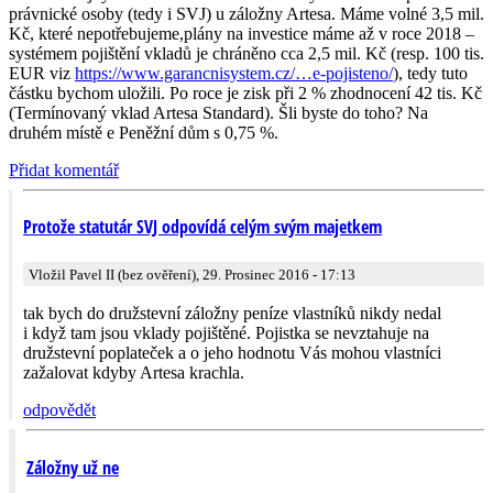
právnické osoby (tedy i SVJ) u záložny Artesa. Máme volné 3,5 mil.
Kč, které nepotřebujeme,plány na investice máme až v roce 2018 –
systémem pojištění vkladů je chráněno cca 2,5 mil. Kč (resp. 100 tis.
EUR viz
https://www.garancnisystem.cz/…e-pojisteno/
), tedy tuto
částku bychom uložili. Po roce je zisk při 2 % zhodnocení 42 tis. Kč
(Termínovaný vklad Artesa Standard). Šli byste do toho? Na
druhém místě e Peněžní dům s 0,75 %.
Přidat komentář
Protože statutár SVJ odpovídá celým svým majetkem
Vložil Pavel II (bez ověření), 29. Prosinec 2016 - 17:13
tak bych do družstevní záložny peníze vlastníků nikdy nedal
i když tam jsou vklady pojištěné. Pojistka se nevztahuje na
družstevní poplateček a o jeho hodnotu Vás mohou vlastníci
zažalovat kdyby Artesa krachla.
odpovědět
Záložny už ne