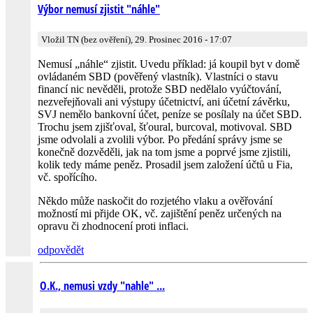
Výbor nemusí zjistit "náhle"
Vložil TN (bez ověření), 29. Prosinec 2016 - 17:07
Nemusí „náhle“ zjistit. Uvedu příklad: já koupil byt v domě
ovládaném SBD (pověřený vlastník). Vlastníci o stavu
financí nic nevěděli, protože SBD nedělalo vyúčtování,
nezveřejňovali ani výstupy účetnictví, ani účetní závěrku,
SVJ nemělo bankovní účet, peníze se posílaly na účet SBD.
Trochu jsem zjišťoval, šťoural, burcoval, motivoval. SBD
jsme odvolali a zvolili výbor. Po předání správy jsme se
konečně dozvěděli, jak na tom jsme a poprvé jsme zjistili,
kolik tedy máme peněz. Prosadil jsem založení účtů u Fia,
vč. spořícího.
Někdo může naskočit do rozjetého vlaku a ověřování
možností mi přijde OK, vč. zajištění peněz určených na
opravu či zhodnocení proti inflaci.
odpovědět
O.K., nemusi vzdy "nahle" ...