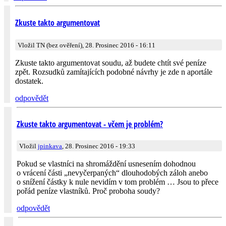
Zkuste takto argumentovat
Vložil TN (bez ověření), 28. Prosinec 2016 - 16:11
Zkuste takto argumentovat soudu, až budete chtít své peníze
zpět. Rozsudků zamítajících podobné návrhy je zde n aportále
dostatek.
odpovědět
Zkuste takto argumentovat - včem je problém?
Vložil
jpinkava
, 28. Prosinec 2016 - 19:33
Pokud se vlastníci na shromáždění usnesením dohodnou
o vrácení části „nevyčerpaných“ dlouhodobých záloh anebo
o snížení částky k nule nevidím v tom problém … Jsou to přece
pořád peníze vlastníků. Proč proboha soudy?
odpovědět