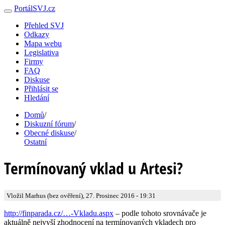
PortálSVJ.cz
Přehled SVJ
Odkazy
Mapa webu
Legislativa
Firmy
FAQ
Diskuse
Přihlásit se
Hledání
Domů
/
Diskuzní fórum
/
Obecné diskuse
/
Ostatní
Termínovaný vklad u Artesi?
Vložil Marhus (bez ověření), 27. Prosinec 2016 - 19:31
http://finparada.cz/…-Vkladu.aspx
– podle tohoto srovnávače je
aktuálně nejvyší zhodnocení na termínovaných vkladech pro