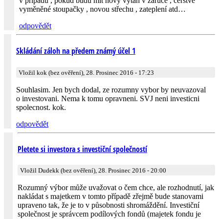
v případu , pokud budu mít nový výtah v záruce , čerstvě
vyměněné stoupačky , novou střechu , zateplení atd…
odpovědět
Skládání záloh na předem známý účel 1
Vložil kok (bez ověření), 28. Prosinec 2016 - 17:23
Souhlasim. Jen bych dodal, ze rozumny vybor by neuvazoval
o investovani. Nema k tomu opravneni. SVJ neni investicni
spolecnost. kok.
odpovědět
Pletete si investora s investiční společností
Vložil Dudekk (bez ověření), 28. Prosinec 2016 - 20:00
Rozumný výbor může uvažovat o čem chce, ale rozhodnutí, jak
nakládat s majetkem v tomto případě zřejmě bude stanovami
upraveno tak, že je to v působnosti shromáždění. Investiční
společnost je správcem podílových fondů (majetek fondu je