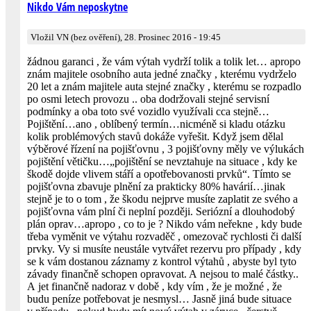
Nikdo Vám neposkytne
Vložil VN (bez ověření), 28. Prosinec 2016 - 19:45
žádnou garanci , že vám výtah vydrží tolik a tolik let… apropo
znám majitele osobního auta jedné značky , kterému vydrželo
20 let a znám majitele auta stejné značky , kterému se rozpadlo
po osmi letech provozu .. oba dodržovali stejné servisní
podmínky a oba toto své vozidlo využívali cca stejně…
Pojištění…ano , oblíbený termín…nicméně si kladu otázku
kolik problémových stavů dokáže vyřešit. Když jsem dělal
výběrové řízení na pojišťovnu , 3 pojišťovny měly ve výlukách
pojištění větičku…„pojištění se nevztahuje na situace , kdy ke
škodě dojde vlivem stáří a opotřebovanosti prvků“. Tímto se
pojišťovna zbavuje plnění za prakticky 80% havárií…jinak
stejně je to o tom , že škodu nejprve musíte zaplatit ze svého a
pojišťovna vám plní či neplní později. Seriózní a dlouhodobý
plán oprav…apropo , co to je ? Nikdo vám neřekne , kdy bude
třeba vyměnit ve výtahu rozvaděč , omezovač rychlosti či další
prvky. Vy si musíte neustále vytvářet rezervu pro případy , kdy
se k vám dostanou záznamy z kontrol výtahů , abyste byl tyto
závady finančně schopen opravovat. A nejsou to malé částky..
A jet finančně nadoraz v době , kdy vím , že je možné , že
budu peníze potřebovat je nesmysl… Jasně jiná bude situace