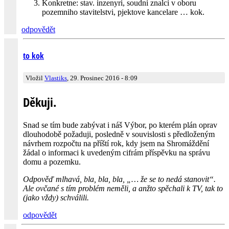
Konkretne: stav. inzenyri, soudni znalci v oboru
pozemniho stavitelstvi, pjektove kancelare … kok.
odpovědět
to kok
Vložil
Vlastiks
, 29. Prosinec 2016 - 8:09
Děkuji.
Snad se tím bude zabývat i náš Výbor, po kterém plán oprav
dlouhodobě požaduji, posledně v souvislosti s předloženým
návrhem rozpočtu na příští rok, kdy jsem na Shromáždění
žádal o informaci k uvedeným cifrám příspěvku na správu
domu a pozemku.
Odpověď mlhavá, bla, bla, bla, „… že se to nedá stanovit“.
Ale ovčané s tím problém neměli, a anžto spěchali k TV, tak to
(jako vždy) schválili.
odpovědět