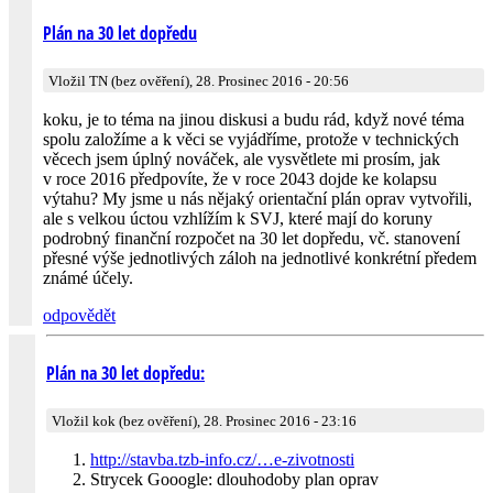
Plán na 30 let dopředu
Vložil TN (bez ověření), 28. Prosinec 2016 - 20:56
koku, je to téma na jinou diskusi a budu rád, když nové téma
spolu založíme a k věci se vyjádříme, protože v technických
věcech jsem úplný nováček, ale vysvětlete mi prosím, jak
v roce 2016 předpovíte, že v roce 2043 dojde ke kolapsu
výtahu? My jsme u nás nějaký orientační plán oprav vytvořili,
ale s velkou úctou vzhlížím k SVJ, které mají do koruny
podrobný finanční rozpočet na 30 let dopředu, vč. stanovení
přesné výše jednotlivých záloh na jednotlivé konkrétní předem
známé účely.
odpovědět
Plán na 30 let dopředu:
Vložil kok (bez ověření), 28. Prosinec 2016 - 23:16
http://stavba.tzb-info.cz/…e-zivotnosti
Strycek Gooogle: dlouhodoby plan oprav