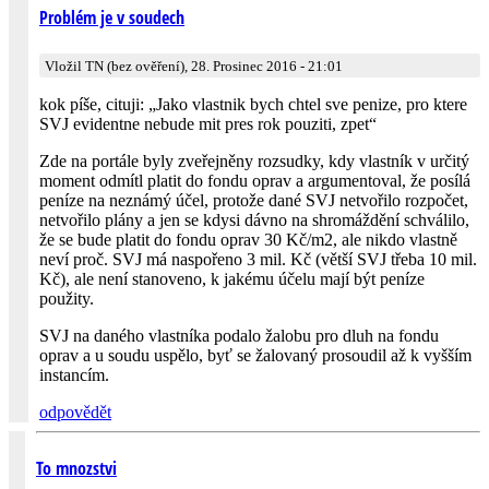
Problém je v soudech
Vložil TN (bez ověření), 28. Prosinec 2016 - 21:01
kok píše, cituji: „Jako vlastnik bych chtel sve penize, pro ktere
SVJ evidentne nebude mit pres rok pouziti, zpet“
Zde na portále byly zveřejněny rozsudky, kdy vlastník v určitý
moment odmítl platit do fondu oprav a argumentoval, že posílá
peníze na neznámý účel, protože dané SVJ netvořilo rozpočet,
netvořilo plány a jen se kdysi dávno na shromáždění schválilo,
že se bude platit do fondu oprav 30 Kč/m2, ale nikdo vlastně
neví proč. SVJ má naspořeno 3 mil. Kč (větší SVJ třeba 10 mil.
Kč), ale není stanoveno, k jakému účelu mají být peníze
použity.
SVJ na daného vlastníka podalo žalobu pro dluh na fondu
oprav a u soudu uspělo, byť se žalovaný prosoudil až k vyšším
instancím.
odpovědět
To mnozstvi