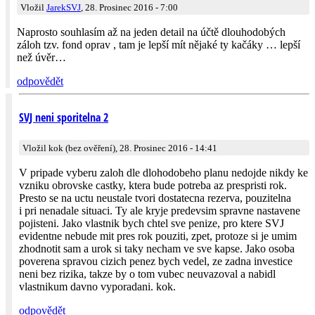
Vložil
JarekSVJ
, 28. Prosinec 2016 - 7:00
Naprosto souhlasím až na jeden detail na účtě dlouhodobých
záloh tzv. fond oprav , tam je lepší mít nějaké ty kačáky … lepší
než úvěr…
odpovědět
SVJ neni sporitelna 2
Vložil kok (bez ověření), 28. Prosinec 2016 - 14:41
V pripade vyberu zaloh dle dlohodobeho planu nedojde nikdy ke
vzniku obrovske castky, ktera bude potreba az prespristi rok.
Presto se na uctu neustale tvori dostatecna rezerva, pouzitelna
i pri nenadale situaci. Ty ale kryje predevsim spravne nastavene
pojisteni. Jako vlastnik bych chtel sve penize, pro ktere SVJ
evidentne nebude mit pres rok pouziti, zpet, protoze si je umim
zhodnotit sam a urok si taky necham ve sve kapse. Jako osoba
poverena spravou cizich penez bych vedel, ze zadna investice
neni bez rizika, takze by o tom vubec neuvazoval a nabidl
vlastnikum davno vyporadani. kok.
odpovědět