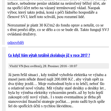
inflace, nebudeme peníze ukládat na neúročený běžný účet, ale
na spořící účet nebo na vázaný termínovaný vklad. Naopak
výbor, který takto jedná, koná s péči řádného hospodáře a
členové SVJ, kteří toto schválí, jsou rozumní lidé.
Nerozumné je platit 30 Kč/m2 do fondu oprav a netušit, co se
s těmi penězi děje, co se dělo a co se bude dít. Takto fungují SVJ
ovládaná družstvy.
odpovědět
Co když Vám výtah totálně zkolabuje již v roce 2017 ?
Vložil VN (bez ověření), 28. Prosinec 2016 - 18:07
Já jsem řešil situaci , kdy totálně vyhořela elektrika ve výtahu a
musel jsem někde ihned najít 200.000 Kč , aby výtah opět za
dva týdny jezdil… Moje rozhodnutí bylo o to lehčí, neboť šlo
o relativně nové výtahy. Mít výtahy staré desítky a desítky let ,
byla by výměna elektriky vyhozením peněz..už by bylo lepší
zakoupit celý nový výtah.. I s touto eventualitou je třeba při
stanovování finanční strategie počítat… proto radši bych spíše
šel do spořících účtů s rychlou likviditou..