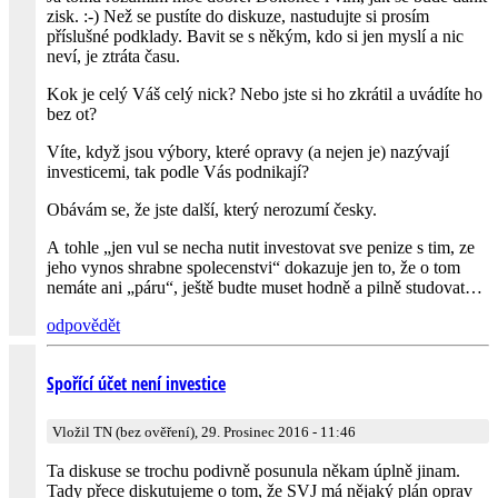
zisk. :-) Než se pustíte do diskuze, nastudujte si prosím
příslušné podklady. Bavit se s někým, kdo si jen myslí a nic
neví, je ztráta času.
Kok je celý Váš celý nick? Nebo jste si ho zkrátil a uvádíte ho
bez ot?
Víte, když jsou výbory, které opravy (a nejen je) nazývají
investicemi, tak podle Vás podnikají?
Obávám se, že jste další, který nerozumí česky.
A tohle „jen vul se necha nutit investovat sve penize s tim, ze
jeho vynos shrabne spolecenstvi“ dokazuje jen to, že o tom
nemáte ani „páru“, ještě budte muset hodně a pilně studovat…
odpovědět
Spořící účet není investice
Vložil TN (bez ověření), 29. Prosinec 2016 - 11:46
Ta diskuse se trochu podivně posunula někam úplně jinam.
Tady přece diskutujeme o tom, že SVJ má nějaký plán oprav