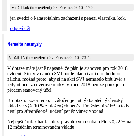
Vložil kok (bez ověření), 28. Prosinec 2016 - 17:29
jen svedci o katasrofalnim zachazeni s penezi vlastniku. kok.
odpovědět
Nemelte nesmysly
Vložil TN (bez ověření), 27. Prosinec 2016 - 23:49
V dotaze máte jasně napsané, že plán je stanoven pro rok 2018,
evidentně tedy v daném SVJ podle plánu tvoří dlouhodobou
zálohu, možná proto, aby si na akci SVJ nemuselo brát úvěr a
tedy utrácet za úvěrové úroky. V roce 2018 peníze použijí na
předem stanovený účel.
K dotazu: pozor na to, u záložen je nutný dodatečný členský
vklad ve výši 10 % z uložených peněz. Družstevní záložna tedy
není pro střednědobé uložení peněz vůbec vhodná.
Nejlepší úrok z bank nabízí právnickým osobám Fio s 0,22 % na
12 měsíčním termínovaném vkladu.