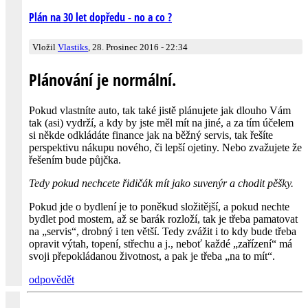
Plán na 30 let dopředu - no a co ?
Vložil
Vlastiks
, 28. Prosinec 2016 - 22:34
Plánování je normální.
Pokud vlastníte auto, tak také jistě plánujete jak dlouho Vám
tak (asi) vydrží, a kdy by jste měl mít na jiné, a za tím účelem
si někde odkládáte finance jak na běžný servis, tak řešíte
perspektivu nákupu nového, či lepší ojetiny. Nebo zvažujete že
řešením bude půjčka.
Tedy pokud nechcete řidičák mít jako suvenýr a chodit pěšky.
Pokud jde o bydlení je to poněkud složitější, a pokud nechte
bydlet pod mostem, až se barák rozloží, tak je třeba pamatovat
na „servis“, drobný i ten větší. Tedy zvážit i to kdy bude třeba
opravit výtah, topení, střechu a j., neboť každé „zařízení“ má
svoji přepokládanou životnost, a pak je třeba „na to mít“.
odpovědět