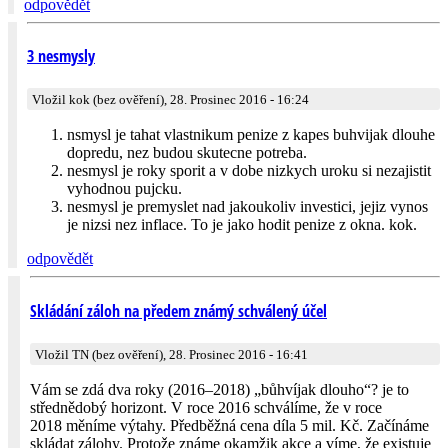
odpovědět
3 nesmysly
Vložil kok (bez ověření), 28. Prosinec 2016 - 16:24
nsmysl je tahat vlastnikum penize z kapes buhvijak dlouhe
dopredu, nez budou skutecne potreba.
nesmysl je roky sporit a v dobe nizkych uroku si nezajistit
vyhodnou pujcku.
nesmysl je premyslet nad jakoukoliv investici, jejiz vynos
je nizsi nez inflace. To je jako hodit penize z okna. kok.
odpovědět
Skládání záloh na předem známý schválený účel
Vložil TN (bez ověření), 28. Prosinec 2016 - 16:41
Vám se zdá dva roky (2016–2018) „bůhvíjak dlouho“? je to
střednědobý horizont. V roce 2016 schválíme, že v roce
2018 měníme výtahy. Předběžná cena díla 5 mil. Kč. Začínáme
skládat zálohy. Protože známe okamžik akce a víme, že existuje