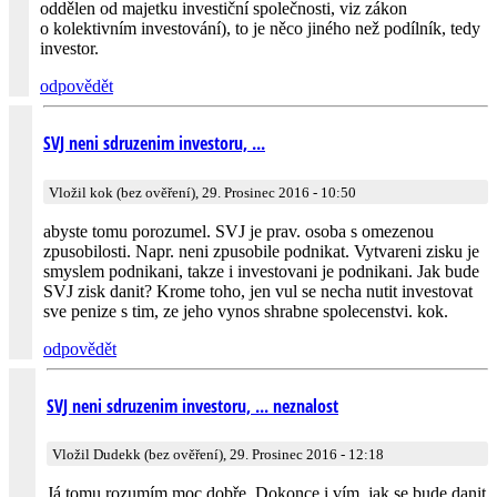
oddělen od majetku investiční společnosti, viz zákon
o kolektivním investování), to je něco jiného než podílník, tedy
investor.
odpovědět
SVJ neni sdruzenim investoru, ...
Vložil kok (bez ověření), 29. Prosinec 2016 - 10:50
abyste tomu porozumel. SVJ je prav. osoba s omezenou
zpusobilosti. Napr. neni zpusobile podnikat. Vytvareni zisku je
smyslem podnikani, takze i investovani je podnikani. Jak bude
SVJ zisk danit? Krome toho, jen vul se necha nutit investovat
sve penize s tim, ze jeho vynos shrabne spolecenstvi. kok.
odpovědět
SVJ neni sdruzenim investoru, ... neznalost
Vložil Dudekk (bez ověření), 29. Prosinec 2016 - 12:18
Já tomu rozumím moc dobře. Dokonce i vím, jak se bude danit