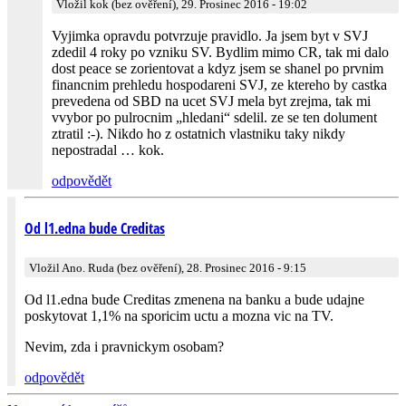
Vložil kok (bez ověření), 29. Prosinec 2016 - 19:02
Vyjimka opravdu potvrzuje pravidlo. Ja jsem byt v SVJ
zdedil 4 roky po vzniku SV. Bydlim mimo CR, tak mi dalo
dost peace se zorientovat a kdyz jsem se shanel po prvnim
financnim prehledu hospodareni SVJ, ze ktereho by castka
prevedena od SBD na ucet SVJ mela byt zrejma, tak mi
vvybor po pulrocnim „hledani“ sdelil. ze se ten dolument
ztratil :-). Nikdo ho z ostatnich vlastniku taky nikdy
nepostradal … kok.
odpovědět
Od l1.edna bude Creditas
Vložil Ano. Ruda (bez ověření), 28. Prosinec 2016 - 9:15
Od l1.edna bude Creditas zmenena na banku a bude udajne
poskytovat 1,1% na sporicim uctu a mozna vic na TV.
Nevim, zda i pravnickym osobam?
odpovědět