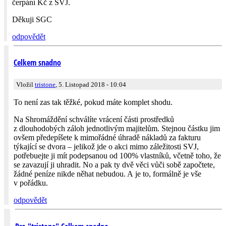
čerpání Kč z SVJ.
Děkuji SGC
odpovědět
Celkem snadno
Vložil
tristone
, 5. Listopad 2018 - 10:04
To není zas tak těžké, pokud máte komplet shodu.
Na Shromáždění schválíte vrácení části prostředků
z dlouhodobých záloh jednotlivým majitelům. Stejnou částku jim
ovšem předepíšete k mimořádné úhradě nákladů za fakturu
týkající se dvora – jelikož jde o akci mimo záležitosti SVJ,
potřebuejte ji mít podepsanou od 100% vlastníků, včetně toho, že
se zavazují ji uhradit. No a pak ty dvě věci vůči sobě započtete,
žádné peníze nikde něhat nebudou. A je to, formálně je vše
v pořádku.
odpovědět