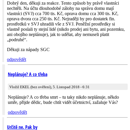
Dobrý den, děkuji za reakce. Tento způsob by právě vlastníci
nechtěli. Na účtu dlouhodobé zálohy na správu domu mají
vlastníci (SVJ) cca 700 tis. Kč, oprava domu cca 300 tis. Kč,
oprava dvora cca 250 tis. Kč. Nejraději by pro dostatek fin.
prostředků v SVJ uhradili vše z SVJ. Peněžní prostředky si
vlastně poslali ty stejní lidé (nikdo prodej ani bytu, ani pozemku,
ani obojího neplánuje), jak to udělat, aby nemuseli platit
„podruhé“.
Děkuji za nápady SGC
odpovědět
Neplánuje? A co třeba
Vložil EKEL (bez ověření), 5. Listopad 2018 - 6:31
Neplánuje? A co třeba smrt – tu taky nikdo neplánuje, někdo
umře, přijde dědic, bude chtít vidět účetnictví, zažaluje Vás?
odpovědět
Určitě ne. Pak by