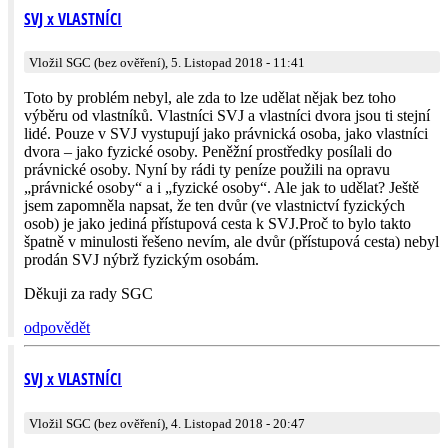
SVJ x VLASTNÍCI
Vložil SGC (bez ověření), 5. Listopad 2018 - 11:41
Toto by problém nebyl, ale zda to lze udělat nějak bez toho
výběru od vlastníků. Vlastníci SVJ a vlastníci dvora jsou ti stejní
lidé. Pouze v SVJ vystupují jako právnická osoba, jako vlastníci
dvora – jako fyzické osoby. Peněžní prostředky posílali do
právnické osoby. Nyní by rádi ty peníze použili na opravu
„právnické osoby“ a i „fyzické osoby“. Ale jak to udělat? Ještě
jsem zapomněla napsat, že ten dvůr (ve vlastnictví fyzických
osob) je jako jediná přístupová cesta k SVJ.Proč to bylo takto
špatně v minulosti řešeno nevím, ale dvůr (přístupová cesta) nebyl
prodán SVJ nýbrž fyzickým osobám.
Děkuji za rady SGC
odpovědět
SVJ x VLASTNÍCI
Vložil SGC (bez ověření), 4. Listopad 2018 - 20:47