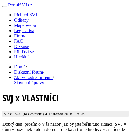
PortálSVJ.cz
Přehled SVJ
Odkazy
Mapa webu
Legislativa
Firmy
FAQ
Diskuse
Přihlásit se
Hledání
Domů
/
Diskuzní fórum
/
Zkušenosti s firmami
/
Stavební úpravy
SVJ x VLASTNÍCI
Vložil SGC (bez ověření), 4. Listopad 2018 - 15:26
Dobrý den, prosím o Váš názor, jak by jste řešili tuto situaci: SVJ =
dům + pozemek kolem domu – dle katastru jednotlivý vlastníci dle