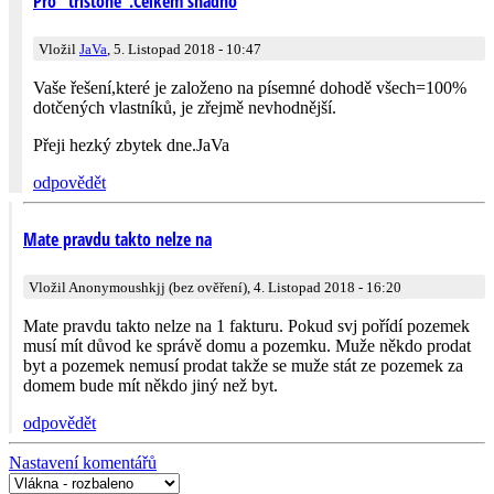
Pro "tristone".Celkem snadno
Vložil
JaVa
, 5. Listopad 2018 - 10:47
Vaše řešení,které je založeno na písemné dohodě všech=100%
dotčených vlastníků, je zřejmě nevhodnější.
Přeji hezký zbytek dne.JaVa
odpovědět
Mate pravdu takto nelze na
Vložil Anonymoushkjj (bez ověření), 4. Listopad 2018 - 16:20
Mate pravdu takto nelze na 1 fakturu. Pokud svj pořídí pozemek
musí mít důvod ke správě domu a pozemku. Muže někdo prodat
byt a pozemek nemusí prodat takže se muže stát ze pozemek za
domem bude mít někdo jiný než byt.
odpovědět
Nastavení komentářů