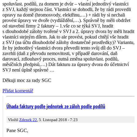
spoluvlast. podílů, za domem je dvůr – vlastní jednotlivý vlastníci
z SVJ, každý stejnou část. Vlastníci se dohodli, že by rádi provedli
opravy na domě (hromosvody, elektřinu,…) + rádi by si nechali
provést úpravy ve dvoře (vydláždění,…). Správně by měli obdržet
od stavební firmy 2 faktury – 1.vše co se týká SVJ, hradit
s dlouhodobé zálohy tvořené v SVJ a 2. úpravy dvora by měli hradit
vlastníci stejným dílem. Jak to ale provést, pokud chtějí vše hradit
z SVJ (na účtu dlouhodobé zálohy dostatečné prostředky)? Variantu,
že by jednotlivý vlastníci dvora převedli tento svůj díl do SVJ –
zavrhli (daň z převodu nemovitosti, v případě darování, daň
darovací, zdlouhavý proces, nutná změna spoluvlast. podílů,
měsíčních předpisů,…) Dát fakturu za úpravy dvora do účetnictví
SVJ není úplně správné …
Děkuji moc za rady SGC
Přidat komentář
Úhada faktury podle jednotek ze záloh podle podílů
Vložil
Zdenek 22
, 5. Listopad 2018 - 7:23
Pane SGC,