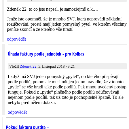
Zdeněk 22, to co jste napsal, je samozřejmě o.k.…
Jenže jste opomněl, že je mnoho SVJ, která neprovádí základní
rozúčtování, prostě mají jeden pomyslný pytel, ve kterém všechny
peníze skončí a ze kterého vše hradí.
odpovědět
Úhada faktury podle jednotek - pro Kolbas
Vložil
Zdenek 22
, 5. Listopad 2018 - 9:21
I když má SVJ jeden pomyslný „pytel“, do kterého přispívají
podle podílů, potom ale musí mít jen jedno pravidlo, že z tohoto
„pytle“ se vše hradí také podle podílů. Pak mnou uvedený postup
funguje. Pokud z „pytle“ plněného podle podílů odúčtovávají
nejenom podle podílů, tak už toto je pochopitelně špatně. To ale
nebylo předmětem dotazu.
odpovědět
Pokud fakturu pustíte –