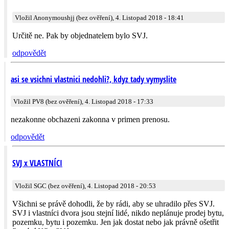
Vložil Anonymoushjj (bez ověření), 4. Listopad 2018 - 18:41
Určitě ne. Pak by objednatelem bylo SVJ.
odpovědět
asi se vsichni vlastnici nedohli?, kdyz tady vymyslite
Vložil PV8 (bez ověření), 4. Listopad 2018 - 17:33
nezakonne obchazeni zakonna v primen prenosu.
odpovědět
SVJ x VLASTNÍCI
Vložil SGC (bez ověření), 4. Listopad 2018 - 20:53
Všichni se právě dohodli, že by rádi, aby se uhradilo přes SVJ.
SVJ i vlastníci dvora jsou stejní lidé, nikdo neplánuje prodej bytu,
pozemku, bytu i pozemku. Jen jak dostat nebo jak právně ošetřit