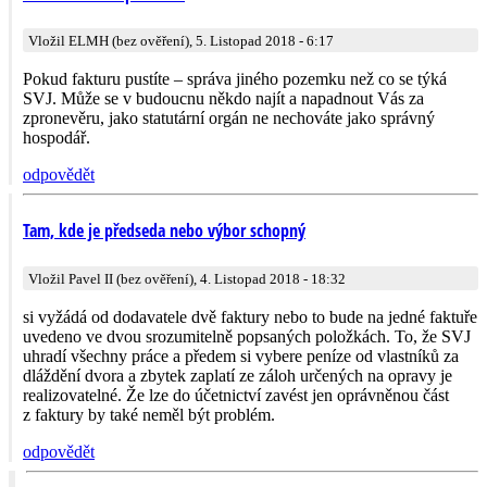
Vložil ELMH (bez ověření), 5. Listopad 2018 - 6:17
Pokud fakturu pustíte – správa jiného pozemku než co se týká
SVJ. Může se v budoucnu někdo najít a napadnout Vás za
zpronevěru, jako statutární orgán ne nechováte jako správný
hospodář.
odpovědět
Tam, kde je předseda nebo výbor schopný
Vložil Pavel II (bez ověření), 4. Listopad 2018 - 18:32
si vyžádá od dodavatele dvě faktury nebo to bude na jedné faktuře
uvedeno ve dvou srozumitelně popsaných položkách. To, že SVJ
uhradí všechny práce a předem si vybere peníze od vlastníků za
dláždění dvora a zbytek zaplatí ze záloh určených na opravy je
realizovatelné. Že lze do účetnictví zavést jen oprávněnou část
z faktury by také neměl být problém.
odpovědět