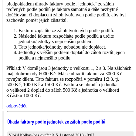
předpokladem úhrady faktury podle „jednotek“ ze záloh
tvořených podle podílů je faktura samotná a dále nezbytné
doúčtování či doplacení záloh tvořených podle podílů, aby byl
zachován poměr jejich zůstatků.
Fakturu zaplatíte ze záloh tvořených podle podílů.
Následně fakturu rozpočítáte podle podílů a určíte
jednotku/jedotky s nejmenším podílem.
Tato jednotka/jednotky nebudou nic doplácet.
Jednotky s větším podílem doplatí do záloh rozdíl jejich
podílu a nejmenšího podílu.
Příklad: V domě jsou 3 jednotky o velikosti 1, 2 a 3. Na zálohách
mají dohromady 6000 Kč. Má se uhradit faktura za 3000 Kč
rovným dílem. Tato faktura se rozpočítá v poměru 1:2:3, tj.
500 Kč, 1000 Kč a 1500 Kč. Faktura se uhradí a jednotka
o velikosti 2 doplatí do záloh 500 Kč a jednotka o velikosti
3 částku 1000 Kč.
odpovědět
Úhada faktury podle jednotek ze záloh podle podílů
Vložil Kolbas (bez ověření), 5. Listopad 2018 - 9:07