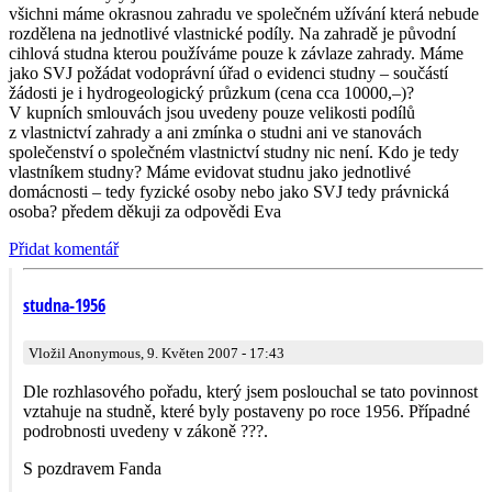
všichni máme okrasnou zahradu ve společném užívání která nebude
rozdělena na jednotlivé vlastnické podíly. Na zahradě je původní
cihlová studna kterou používáme pouze k závlaze zahrady. Máme
jako SVJ požádat vodoprávní úřad o evidenci studny – součástí
žádosti je i hydrogeologický průzkum (cena cca 10000,–)?
V kupních smlouvách jsou uvedeny pouze velikosti podílů
z vlastnictví zahrady a ani zmínka o studni ani ve stanovách
společenství o společném vlastnictví studny nic není. Kdo je tedy
vlastníkem studny? Máme evidovat studnu jako jednotlivé
domácnosti – tedy fyzické osoby nebo jako SVJ tedy právnická
osoba? předem děkuji za odpovědi Eva
Přidat komentář
studna-1956
Vložil Anonymous, 9. Květen 2007 - 17:43
Dle rozhlasového pořadu, který jsem poslouchal se tato povinnost
vztahuje na studně, které byly postaveny po roce 1956. Případné
podrobnosti uvedeny v zákoně ???.
S pozdravem Fanda