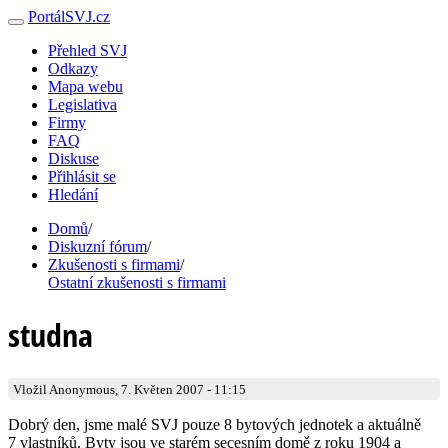
PortálSVJ.cz
Přehled SVJ
Odkazy
Mapa webu
Legislativa
Firmy
FAQ
Diskuse
Přihlásit se
Hledání
Domů
/
Diskuzní fórum
/
Zkušenosti s firmami
/
Ostatní zkušenosti s firmami
studna
Vložil Anonymous, 7. Květen 2007 - 11:15
Dobrý den, jsme malé SVJ pouze 8 bytových jednotek a aktuálně
7 vlastníků. Byty jsou ve starém secesním domě z roku 1904 a