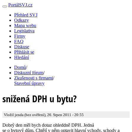
PortálSVJ.cz
Přehled SVJ
Odkazy
Mapa webu
Legislativa
Firmy
FAQ
Diskuse
Přihlásit se
Hledání
Domů
/
Diskuzní fórum
/
Zkušenosti s firmami
/
Stavební úpravy
snižená DPH u bytu?
Vložil jenda (bez ověření), 26. Srpen 2011 - 20:55
Dobrý den měl bych dotaz ohleddně DPH. Jedná
se o bytový dům. Chtějí v něm optavit hlavní vchody, schody a