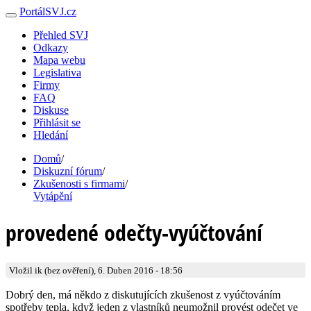
PortálSVJ.cz
Přehled SVJ
Odkazy
Mapa webu
Legislativa
Firmy
FAQ
Diskuse
Přihlásit se
Hledání
Domů
/
Diskuzní fórum
/
Zkušenosti s firmami
/
Vytápění
provedené odečty-vyúčtování
Vložil ik (bez ověření), 6. Duben 2016 - 18:56
Dobrý den, má někdo z diskutujících zkušenost z vyúčtováním
spotřeby tepla, když jeden z vlastníků neumožnil provést odečet ve