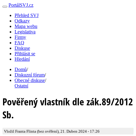
PortálSVJ.cz
Přehled SVJ
Odkazy
Mapa webu
Legislativa
Firmy
FAQ
Diskuse
Přihlásit se
Hledání
Domů
/
Diskuzní fórum
/
Obecné diskuse
/
Ostatní
Pověřený vlastník dle zák.89/2012
Sb.
Vložil Franta Flinta (bez ověření), 21. Duben 2024 - 17:26