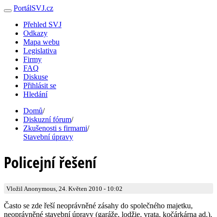
PortálSVJ.cz
Přehled SVJ
Odkazy
Mapa webu
Legislativa
Firmy
FAQ
Diskuse
Přihlásit se
Hledání
Domů
/
Diskuzní fórum
/
Zkušenosti s firmami
/
Stavební úpravy
Policejní řešení
Vložil Anonymous, 24. Květen 2010 - 10:02
Často se zde řeší neoprávněné zásahy do společného majetku,
neoprávněné stavební úpravy (garáže, lodžie, vrata, kočárkárna ad.).