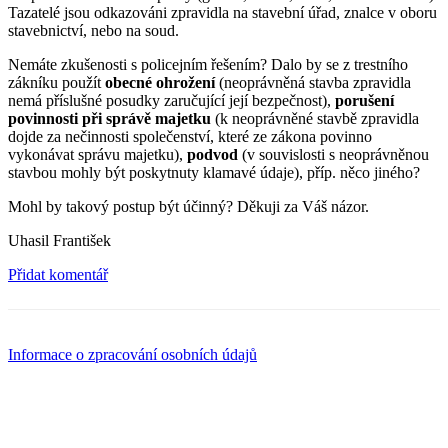
Tazatelé jsou odkazováni zpravidla na stavební úřad, znalce v oboru
stavebnictví, nebo na soud.
Nemáte zkušenosti s policejním řešením? Dalo by se z trestního
zákníku použít
obecné ohrožení
(neoprávněná stavba zpravidla
nemá příslušné posudky zaručující její bezpečnost),
porušení
povinnosti při správě majetku
(k neoprávněné stavbě zpravidla
dojde za nečinnosti společenství, které ze zákona povinno
vykonávat správu majetku),
podvod
(v souvislosti s neoprávněnou
stavbou mohly být poskytnuty klamavé údaje), příp. něco jiného?
Mohl by takový postup být účinný? Děkuji za Váš názor.
Uhasil František
Přidat komentář
Informace o zpracování osobních údajů