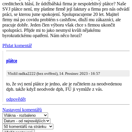
creditcheck hlásí, že údržbářská firma je nespolehlivý plátce? Naše
SVJ plátce není, my platíme firmě její faktury a firma pro nás odvádí
práci, se kterou jsme spokojení. Spolupracujeme 20 let. Majitel
firmy má po covidu problém s cashflow, dluží mu zákazníci, ale
pracuje dobře. Jeden člen výboru však chce s firmou ukončit
spolupráci. Přijde mi to jako nesmysl kvůli nějakému
byrokratickému opatření. Nám něco hrozí?
Přidat komentář
plátce
Vložil radka2222 (bez ověření), 14. Prosinec 2023 - 16:57
to, že svj není plátce je jedno, ale je ručitelem za neodvedenou
dph. takže když neodvede dph, FÚ ji vymůže z vás.
odpovědět
Nastavení komentářů