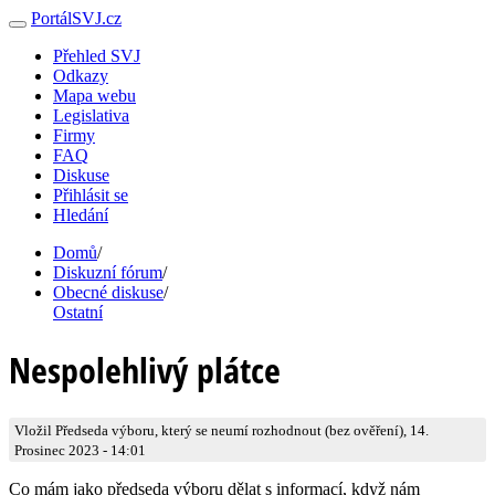
PortálSVJ.cz
Přehled SVJ
Odkazy
Mapa webu
Legislativa
Firmy
FAQ
Diskuse
Přihlásit se
Hledání
Domů
/
Diskuzní fórum
/
Obecné diskuse
/
Ostatní
Nespolehlivý plátce
Vložil Předseda výboru, který se neumí rozhodnout (bez ověření), 14.
Prosinec 2023 - 14:01
Co mám jako předseda výboru dělat s informací, když nám