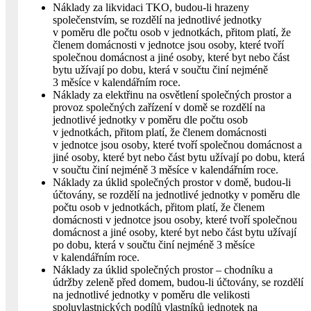
Náklady za likvidaci TKO, budou-li hrazeny
společenstvím, se rozdělí na jednotlivé jednotky
v poměru dle počtu osob v jednotkách, přitom platí, že
členem domácnosti v jednotce jsou osoby, které tvoří
společnou domácnost a jiné osoby, které byt nebo část
bytu užívají po dobu, která v součtu činí nejméně
3 měsíce v kalendářním roce.
Náklady za elektřinu na osvětlení společných prostor a
provoz společných zařízení v domě se rozdělí na
jednotlivé jednotky v poměru dle počtu osob
v jednotkách, přitom platí, že členem domácnosti
v jednotce jsou osoby, které tvoří společnou domácnost a
jiné osoby, které byt nebo část bytu užívají po dobu, která
v součtu činí nejméně 3 měsíce v kalendářním roce.
Náklady za úklid společných prostor v domě, budou-li
účtovány, se rozdělí na jednotlivé jednotky v poměru dle
počtu osob v jednotkách, přitom platí, že členem
domácnosti v jednotce jsou osoby, které tvoří společnou
domácnost a jiné osoby, které byt nebo část bytu užívají
po dobu, která v součtu činí nejméně 3 měsíce
v kalendářním roce.
Náklady za úklid společných prostor – chodníku a
údržby zeleně před domem, budou-li účtovány, se rozdělí
na jednotlivé jednotky v poměru dle velikosti
spoluvlastnických podílů vlastníků jednotek na