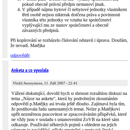
pokud obecně právní předpis nestanoví jinak.
V případě nájmu bytové či nebytové jednotky vlastníkem
třetí osobě nejsou nikterak dotčena práva a povinnosti
vlastníka této jednotky ve vztahu ke společenství
vyplývající mu ze stanov společenství a obecně
závazných předpisů.
Při kopírování se rozházelo číslování odstavů i úprava. Doufám,
že nevadí. Matějka
odpovědět
Anketa a co vyvolala
Vložil Anonymous, 11. Září 2007 - 22:41
Vážení diskutující, dovolil bych si shrnout rozsáhlou diskuzi na
tema „Názor na anketu“, která by podrobným zkoumáním
odpovědí p.Matějky asi trvala ještě dlouho. Zajímavá byla tím,
že postihovala řadu samostatných temat. Nelze p.Matějkovi
upřít nezměrnou pracovitost se zpracováváním příspěvků, které
ne vždy jsou v souladu s ustanoveními ZoVB na které sám
odkazuje. Používání některých pojmů s ohledem na jejich
význam je zavádějící, někde zmateční a proto tak široká