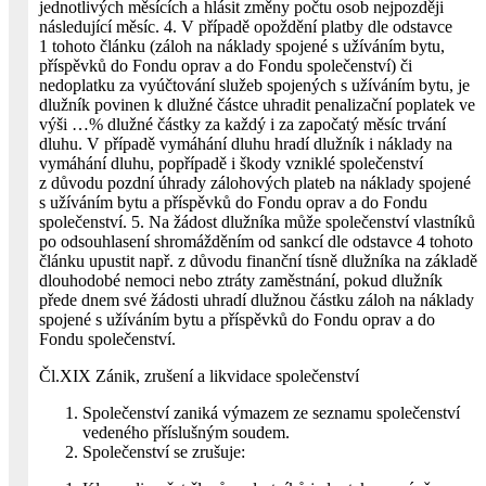
jednotlivých měsících a hlásit změny počtu osob nejpozději
následující měsíc. 4. V případě opoždění platby dle odstavce
1 tohoto článku (záloh na náklady spojené s užíváním bytu,
příspěvků do Fondu oprav a do Fondu společenství) či
nedoplatku za vyúčtování služeb spojených s užíváním bytu, je
dlužník povinen k dlužné částce uhradit penalizační poplatek ve
výši …% dlužné částky za každý i za započatý měsíc trvání
dluhu. V případě vymáhání dluhu hradí dlužník i náklady na
vymáhání dluhu, popřípadě i škody vzniklé společenství
z důvodu pozdní úhrady zálohových plateb na náklady spojené
s užíváním bytu a příspěvků do Fondu oprav a do Fondu
společenství. 5. Na žádost dlužníka může společenství vlastníků
po odsouhlasení shromážděním od sankcí dle odstavce 4 tohoto
článku upustit např. z důvodu finanční tísně dlužníka na základě
dlouhodobé nemoci nebo ztráty zaměstnání, pokud dlužník
přede dnem své žádosti uhradí dlužnou částku záloh na náklady
spojené s užíváním bytu a příspěvků do Fondu oprav a do
Fondu společenství.
Čl.XIX Zánik, zrušení a likvidace společenství
Společenství zaniká výmazem ze seznamu společenství
vedeného příslušným soudem.
Společenství se zrušuje: