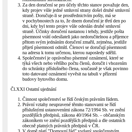
Za den doručení se pro účely těchto stanov považuje den,
kdy projev vůle jedné smluvní strany došel druhé smluvní
straně. Doručuje-li se prostřednictvím pošty, má se
v pochybnostech za to, že dnem doručení je třetí den po
dni, kdy byl tento projev vůle odeslán druhé smluvní
straně. Účinky doručení nastanou i tehdy, jestliže pošta
písemnost vrátí odesílateli jako nedoručitelnou a příjemce
přitom svým jednáním doručení zmařil, zejména, jestliže
přijetí písemnosti odmítl. Členovi se doručují písemnosti
na adresu k tomu určenou, kterou naposledy sdělil.
Společenství je oprávněno písemné oznámení, které se
týká všech nebo většího počtu členů, doručit i vhozením
do schránky příslušného člena, současně je však povinno
toto datované oznámení vyvěsit na tabuli v přízemí
budovy bytového domu.
Čl.XXI Ostatní ujednání
Činnost společenství se řídí českým právním řádem.
Právní vztahy neupravené těmito stanovami se řídí
příslušnými ustanoveními zákona 72/1994 Sb. ve znění
pozdějších předpisů, zákona 40/1964 Sb. – občanským
zákoníkem ve znění pozdějších předpisů a dle ostatních
obecně platných právních předpisů v ČR.
V domě platí ”Domovní řád” vydaný společenstvím,