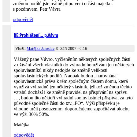
změnou podílů jste reálně připraveni o část majetku.
s pozdravem, Petr Vávra
odpovědět
RE:Prohlášení... p.Vávra
Vložil
Matějka Jaroslav
, 9. Září 2007 - 6:16
Vážený pane Vávro, vyčleněním některých společných částí
z užívání všech vlastníků do výhradního užívání jen některých
spoluvlastníků nikdy nedojde ke změně velikosti
spoluvlastnických podílů. Naopak budou „narovnána“
spoluvlastnická práva k těm společným částem domu, která
využívá výhradně jen některý vlastník, jelikož změnou těchto
vztahů dochází i ke změně pravidel na přispívání na správu
…, budou tito někteří výhradní spoluvlastníci přispívat za tyto
původně společné části do tzv.„FO“. Výši příspěvku je
vhodné určit posouzením, doporučujeme započítávat plochu
ve výši 30%-50%.
Matějka
odpovědět