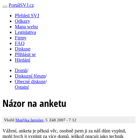
PortálSVJ.cz
Přehled SVJ
Odkazy
Mapa webu
Legislativa
Firmy
FAQ
Diskuse
Přihlásit se
Hledání
Domů
/
Diskuzní fórum
/
Obecné diskuse
/
Ostatní
Názor na anketu
Vložil
Matějka Jaroslav
, 5. Září 2007 - 7:12
Vážení, anketa je pěkná věc, osobně jsem ji za náš dům vyplnil,
mohl bych ji vyplnit za více domů, jelikož pracuji jako technik