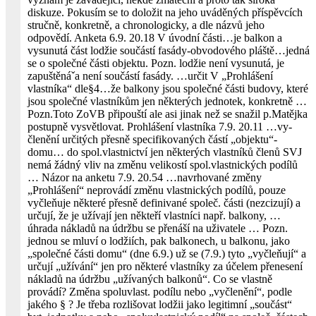
diskuze. Pokusím se to doložit na jeho uváděných příspěvcích
stručně, konkretně, a chronologicky, a dle názvů jeho
odpovědí. Anketa 6.9. 20.18 V úvodní části…je balkon a
vysunutá část lodžie součástí fasády-obvodového pláště…jedná
se o společné části objektu. Pozn. lodžie není vysunutá, je
zapuštěnáˇa není součástí fasády. …určit V „Prohlášení
vlastníka“ dle§4…že balkony jsou společné části budovy, které
jsou společné vlastníkům jen některých jednotek, konkretně …
Pozn.Toto ZoVB připouští ale asi jinak než se snažil p.Matějka
postupně vysvětlovat. Prohlášení vlastníka 7.9. 20.11 …vy­
členění určitých přesně specifikovaných částí „objektu“-
domu… do spol.vlastnictví jen některých vlastníků členů SVJ
nemá žádný vliv na změnu velikostí spol.vlastnických podílů
… Názor na anketu 7.9. 20.54 …na­vrhované změny
„Prohlášení“ neprovádí změnu vlastnických podílů, pouze
vyčleňuje některé přesně definivané společ. části (nezcizují) a
určují, že je užívají jen někteří vlastníci např. balkony, …
úhrada nákladů na údržbu se přenáší na uživatele … Pozn.
jednou se mluví o lodžiích, pak balkonech, u balkonu, jako
„společné části domu“ (dne 6.9.) už se (7.9.) tyto „vyčleňují“ a
určují „užívání“ jen pro některé vlastníky za účelem přenesení
nákladů na údržbu „užívaných balkonů“. Co se vlastně
provádí? Změna spoluvlast. podílu nebo „vyčlenění“, podle
jakého § ? Je třeba rozlišovat lodžii jako legitimní „součást“