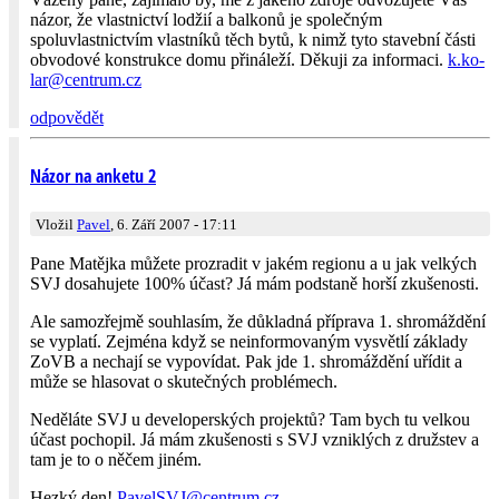
názor, že vlastnictví lodžií a balkonů je společným
spoluvlastnictvím vlastníků těch bytů, k nimž tyto stavební části
obvodové konstrukce domu přináleží. Děkuji za informaci.
k.ko­
lar@
centrum.cz
odpovědět
Názor na anketu 2
Vložil
Pavel
, 6. Září 2007 - 17:11
Pane Matějka můžete prozradit v jakém regionu a u jak velkých
SVJ dosahujete 100% účast? Já mám podstaně horší zkušenosti.
Ale samozřejmě souhlasím, že důkladná příprava 1. shromáždění
se vyplatí. Zejména když se neinformovaným vysvětlí základy
ZoVB a nechají se vypovídat. Pak jde 1. shromáždění uřídit a
může se hlasovat o skutečných problémech.
Neděláte SVJ u developerských projektů? Tam bych tu velkou
účast pochopil. Já mám zkušenosti s SVJ vzniklých z družstev a
tam je to o něčem jiném.
Hezký den!
PavelSVJ@
centrum­.cz