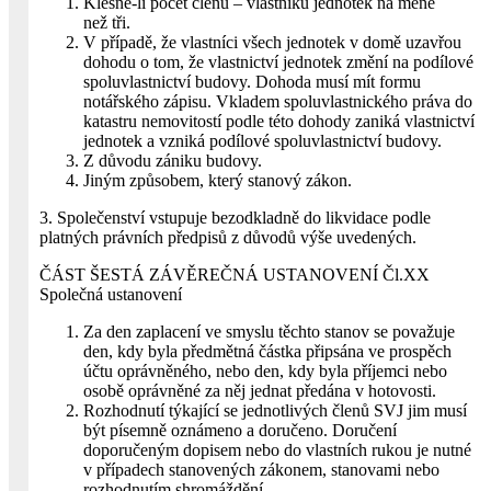
Klesne-li počet členů – vlastníků jednotek na méně
než tři.
V případě, že vlastníci všech jednotek v domě uzavřou
dohodu o tom, že vlastnictví jednotek změní na podílové
spoluvlastnictví budovy. Dohoda musí mít formu
notářského zápisu. Vkladem spoluvlastnického práva do
katastru nemovitostí podle této dohody zaniká vlastnictví
jednotek a vzniká podílové spoluvlastnictví budovy.
Z důvodu zániku budovy.
Jiným způsobem, který stanový zákon.
3. Společenství vstupuje bezodkladně do likvidace podle
platných právních předpisů z důvodů výše uvedených.
ČÁST ŠESTÁ ZÁVĚREČNÁ USTANOVENÍ Čl.XX
Společná ustanovení
Za den zaplacení ve smyslu těchto stanov se považuje
den, kdy byla předmětná částka připsána ve prospěch
účtu oprávněného, nebo den, kdy byla příjemci nebo
osobě oprávněné za něj jednat předána v hotovosti.
Rozhodnutí týkající se jednotlivých členů SVJ jim musí
být písemně oznámeno a doručeno. Doručení
doporučeným dopisem nebo do vlastních rukou je nutné
v případech stanovených zákonem, stanovami nebo
rozhodnutím shromáždění.