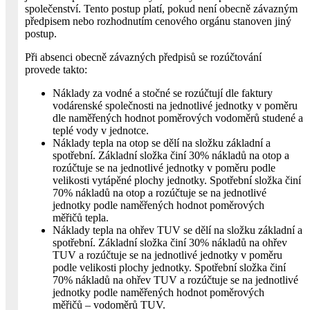
společenství. Tento postup platí, pokud není obecně závazným
předpisem nebo rozhodnutím cenového orgánu stanoven jiný
postup.
Při absenci obecně závazných předpisů se rozúčtování
provede takto:
Náklady za vodné a stočné se rozúčtují dle faktury
vodárenské společnosti na jednotlivé jednotky v poměru
dle naměřených hodnot poměrových vodoměrů studené a
teplé vody v jednotce.
Náklady tepla na otop se dělí na složku základní a
spotřební. Základní složka činí 30% nákladů na otop a
rozúčtuje se na jednotlivé jednotky v poměru podle
velikosti vytápěné plochy jednotky. Spotřební složka činí
70% nákladů na otop a rozúčtuje se na jednotlivé
jednotky podle naměřených hodnot poměrových
měřičů tepla.
Náklady tepla na ohřev TUV se dělí na složku základní a
spotřební. Základní složka činí 30% nákladů na ohřev
TUV a rozúčtuje se na jednotlivé jednotky v poměru
podle velikosti plochy jednotky. Spotřební složka činí
70% nákladů na ohřev TUV a rozúčtuje se na jednotlivé
jednotky podle naměřených hodnot poměrových
měřičů – vodoměrů TUV.