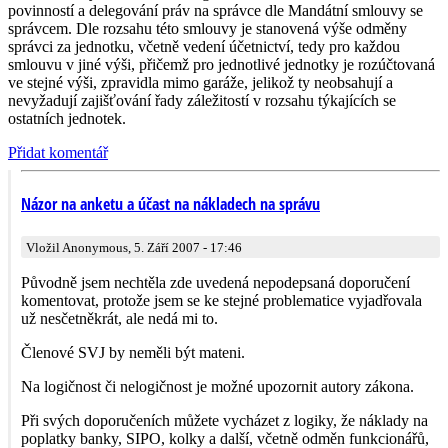
povinností a delegování práv na správce dle Mandátní smlouvy se
správcem. Dle rozsahu této smlouvy je stanovená výše odměny
správci za jednotku, včetně vedení účetnictví, tedy pro každou
smlouvu v jiné výši, přičemž pro jednotlivé jednotky je rozúčtovaná
ve stejné výši, zpravidla mimo garáže, jelikož ty neobsahují a
nevyžadují zajišťování řady záležitostí v rozsahu týkajících se
ostatních jednotek.
Přidat komentář
Názor na anketu a účast na nákladech na správu
Vložil Anonymous, 5. Září 2007 - 17:46
Původně jsem nechtěla zde uvedená nepodepsaná doporučení
komentovat, protože jsem se ke stejné problematice vyjadřovala
už nesčetněkrát, ale nedá mi to.
Členové SVJ by neměli být mateni.
Na logičnost či nelogičnost je možné upozornit autory zákona.
Při svých doporučeních můžete vycházet z logiky, že náklady na
poplatky banky, SIPO, kolky a další, včetně odměn funkcionářů,