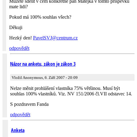
Můžete sdělit v čem konkrétně pan Matějka v tomto příspěvku
mate lidi?
Pokud má 100% souhlas všech?
Děkuji
Hezký den!
PavelSVJ@
centrum­.cz
odpovědět
Názor na anketu, zákon je zákon 3
Vložil Anonymous, 6. Září 2007 - 20:09
Nelze měnit prohlášení vlastníka 75% většinou. Musí být
souhlas 100% vlastníků. Viz. NV 151/2006 čl.VII odstavec 14.
S pozdravem Fanda
odpovědět
Anketa