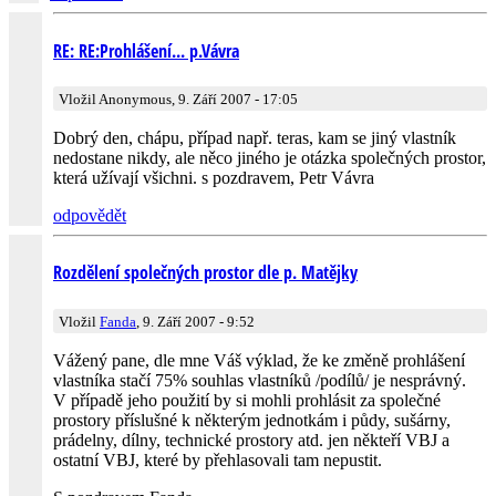
RE: RE:Prohlášení... p.Vávra
Vložil Anonymous, 9. Září 2007 - 17:05
Dobrý den, chápu, případ např. teras, kam se jiný vlastník
nedostane nikdy, ale něco jiného je otázka společných prostor,
která užívají všichni. s pozdravem, Petr Vávra
odpovědět
Rozdělení společných prostor dle p. Matějky
Vložil
Fanda
, 9. Září 2007 - 9:52
Vážený pane, dle mne Váš výklad, že ke změně prohlášení
vlastníka stačí 75% souhlas vlastníků /podílů/ je nesprávný.
V případě jeho použití by si mohli prohlásit za společné
prostory příslušné k některým jednotkám i půdy, sušárny,
prádelny, dílny, technické prostory atd. jen někteří VBJ a
ostatní VBJ, které by přehlasovali tam nepustit.