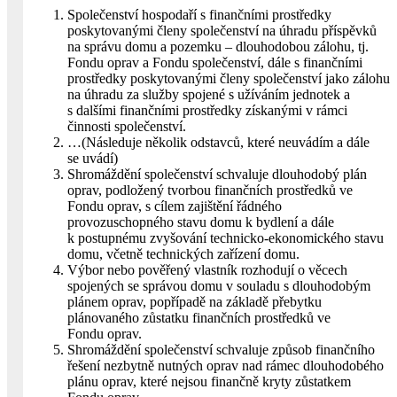
Společenství hospodaří s finančními prostředky
poskytovanými členy společenství na úhradu příspěvků
na správu domu a pozemku – dlouhodobou zálohu, tj.
Fondu oprav a Fondu společenství, dále s finančními
prostředky poskytovanými členy společenství jako zálohu
na úhradu za služby spojené s užíváním jednotek a
s dalšími finančními prostředky získanými v rámci
činnosti společenství.
…(Následuje několik odstavců, které neuvádím a dále
se uvádí)
Shromáždění společenství schvaluje dlouhodobý plán
oprav, podložený tvorbou finančních prostředků ve
Fondu oprav, s cílem zajištění řádného
provozuschopného stavu domu k bydlení a dále
k postupnému zvyšování technicko-ekonomického stavu
domu, včetně technických zařízení domu.
Výbor nebo pověřený vlastník rozhodují o věcech
spojených se správou domu v souladu s dlouhodobým
plánem oprav, popřípadě na základě přebytku
plánovaného zůstatku finančních prostředků ve
Fondu oprav.
Shromáždění společenství schvaluje způsob finančního
řešení nezbytně nutných oprav nad rámec dlouhodobého
plánu oprav, které nejsou finančně kryty zůstatkem