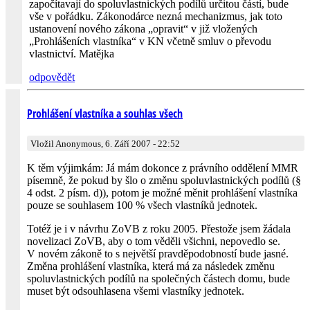
započítavají do spoluvlastnických podílů určitou částí, bude
vše v pořádku. Zákonodárce nezná mechanizmus, jak toto
ustanovení nového zákona „opravit“ v již vložených
„Prohlášeních vlastníka“ v KN včetně smluv o převodu
vlastnictví. Matějka
odpovědět
Prohlášení vlastníka a souhlas všech
Vložil Anonymous, 6. Září 2007 - 22:52
K těm výjimkám: Já mám dokonce z právního oddělení MMR
písemně, že pokud by šlo o změnu spoluvlastnických podílů (§
4 odst. 2 písm. d)), potom je možné měnit prohlášení vlastníka
pouze se souhlasem 100 % všech vlastníků jednotek.
Totéž je i v návrhu ZoVB z roku 2005. Přestože jsem žádala
novelizaci ZoVB, aby o tom věděli všichni, nepovedlo se.
V novém zákoně to s největší pravděpodobností bude jasné.
Změna prohlášení vlastníka, která má za následek změnu
spoluvlastnických podílů na společných částech domu, bude
muset být odsouhlasena všemi vlastníky jednotek.