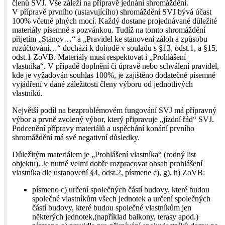
členů SVJ. Vše záleží na přípravě jednání shromáždění.
V přípravě prvního (ustavujícího) shromáždění SVJ bývá účast
100% včetně plných mocí. Každý dostane projednávané důležité
materiály písemně s pozvánkou. Tudíž na tomto shromáždění
přijetím „Stanov…“ a „Pravidel ke stanovení záloh a způsobu
rozúčtování…“ dochází k dohodě v souladu s §13, odst.1, a §15,
odst.1 ZoVB. Materiály musí respektovat i „Prohlášení
vlastníka“. V případě doplnění či úpravě nebo schválení pravidel,
kde je vyžadován souhlas 100%, je zajištěno dodatečné písemné
vyjádření v dané záležitosti členy výboru od jednotlivých
vlastníků.
Největší podíl na bezproblémovém fungování SVJ má přípravný
výbor a prvně zvolený výbor, který připravuje „jízdní řád“ SVJ.
Podcenění přípravy materiálů a uspěchání konání prvního
shromáždění má své negativní důsledky.
Důležitým materiálem je „Prohlášení vlastníka“ (rodný list
objektu). Je nutné velmi dobře rozpracovat obsah prohlášení
vlastníka dle ustanovení §4, odst.2, písmene c), g), h) ZoVB:
písmeno c) určení společných částí budovy, které budou
společné vlastníkům všech jednotek a určení společných
částí budovy, které budou společné vlastníkům jen
některých jednotek,(například balkony, terasy apod.)