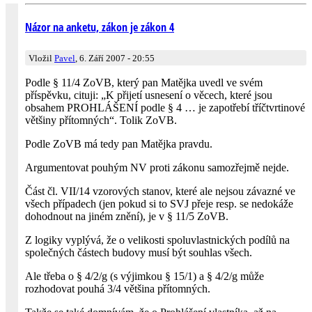
Názor na anketu, zákon je zákon 4
Vložil
Pavel
, 6. Září 2007 - 20:55
Podle § 11/4 ZoVB, který pan Matějka uvedl ve svém
příspěvku, cituji: „K přijetí usnesení o věcech, které jsou
obsahem PROHLÁŠENÍ podle § 4 … je zapotřebí tříčtvrtinové
většiny přítomných“. Tolik ZoVB.
Podle ZoVB má tedy pan Matějka pravdu.
Argumentovat pouhým NV proti zákonu samozřejmě nejde.
Část čl. VII/14 vzorových stanov, které ale nejsou závazné ve
všech případech (jen pokud si to SVJ přeje resp. se nedokáže
dohodnout na jiném znění), je v § 11/5 ZoVB.
Z logiky vyplývá, že o velikosti spoluvlastnických podílů na
společných částech budovy musí být souhlas všech.
Ale třeba o § 4/2/g (s výjimkou § 15/1) a § 4/2/g může
rozhodovat pouhá 3/4 většina přítomných.