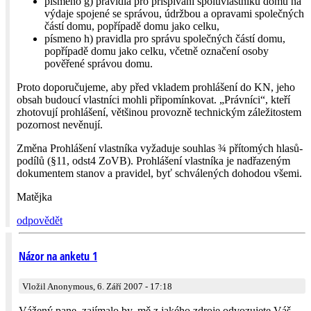
písmeno g) pravidla pro přispívání spoluvlastníků domu na
výdaje spojené se správou, údržbou a opravami společných
částí domu, popřípadě domu jako celku,
písmeno h) pravidla pro správu společných částí domu,
popřípadě domu jako celku, včetně označení osoby
pověřené správou domu.
Proto doporučujeme, aby před vkladem prohlášení do KN, jeho
obsah budoucí vlastníci mohli připomínkovat. „Právníci“, kteří
zhotovují prohlášení, většinou provozně technickým záležitostem
pozornost nevěnují.
Změna Prohlášení vlastníka vyžaduje souhlas ¾ přítomých hlasů-
podílů (§11, odst4 ZoVB). Prohlášení vlastníka je nadřazeným
dokumentem stanov a pravidel, byť schválených dohodou všemi.
Matějka
odpovědět
Názor na anketu 1
Vložil Anonymous, 6. Září 2007 - 17:18
Vážený pane, zajímalo by, mě z jakého zdroje odvozujete Váš