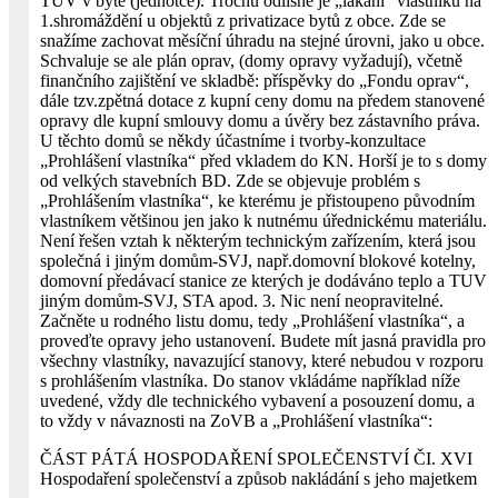
TUV v bytě (jednotce). Trochu odlišné je „lákání“ vlastníků na
1.shromáždění u objektů z privatizace bytů z obce. Zde se
snažíme zachovat měsíční úhradu na stejné úrovni, jako u obce.
Schvaluje se ale plán oprav, (domy opravy vyžadují), včetně
finančního zajištění ve skladbě: příspěvky do „Fondu oprav“,
dále tzv.zpětná dotace z kupní ceny domu na předem stanovené
opravy dle kupní smlouvy domu a úvěry bez zástavního práva.
U těchto domů se někdy účastníme i tvorby-konzultace
„Prohlášení vlastníka“ před vkladem do KN. Horší je to s domy
od velkých stavebních BD. Zde se objevuje problém s
„Prohlášením vlastníka“, ke kterému je přistoupeno původním
vlastníkem většinou jen jako k nutnému úřednickému materiálu.
Není řešen vztah k některým technickým zařízením, která jsou
společná i jiným domům-SVJ, např.domovní blokové kotelny,
domovní předávací stanice ze kterých je dodáváno teplo a TUV
jiným domům-SVJ, STA apod. 3. Nic není neopravitelné.
Začněte u rodného listu domu, tedy „Prohlášení vlastníka“, a
proveďte opravy jeho ustanovení. Budete mít jasná pravidla pro
všechny vlastníky, navazující stanovy, které nebudou v rozporu
s prohlášením vlastníka. Do stanov vkládáme například níže
uvedené, vždy dle technického vybavení a posouzení domu, a
to vždy v návaznosti na ZoVB a „Prohlášení vlastníka“:
ČÁST PÁTÁ HOSPODAŘENÍ SPOLEČENSTVÍ ČI. XVI
Hospodaření společenství a způsob nakládání s jeho majetkem