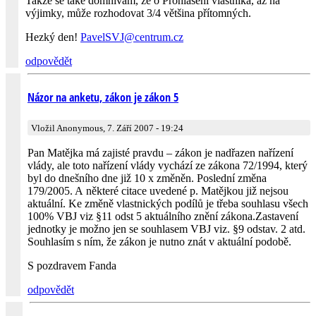
Takže se také domnívám, že o Prohlášení vlastníka, až na
výjimky, může rozhodovat 3/4 většina přítomných.
Hezký den!
PavelSVJ@
centrum­.cz
odpovědět
Názor na anketu, zákon je zákon 5
Vložil Anonymous, 7. Září 2007 - 19:24
Pan Matějka má zajisté pravdu – zákon je nadřazen nařízení
vlády, ale toto nařízení vlády vychází ze zákona 72/1994, který
byl do dnešního dne již 10 x změněn. Poslední změna
179/2005. A některé citace uvedené p. Matějkou již nejsou
aktuální. Ke změně vlastnických podílů je třeba souhlasu všech
100% VBJ viz §11 odst 5 aktuálního znění zákona.Zastavení
jednotky je možno jen se souhlasem VBJ viz. §9 odstav. 2 atd.
Souhlasím s ním, že zákon je nutno znát v aktuální podobě.
S pozdravem Fanda
odpovědět