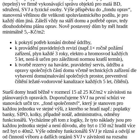
(tepelný) ve firmě vykonávající správu objektů pro malá BD,
sdružení, SVJ a fyzické osoby. Výše příspěvku do „fondu oprav“,
stanovená většinou dle velikosti spoluvlastnického podílu, je pro
každý dům jiná. Záleží vždy na stáří domu a potřebě oprav, tedy
dlouhodobému plánu oprav. Nově postavený dům by měl hradit
minimálně 5,–Kč/m2:
k pokrytí potřeb konání drobné údržby,
k provádění pravidelných revizí (např.1× ročně požární
zařízení, plyn každé 3 roky, elektro a hromosvod každých
5 let, není-li určen pro záležitosti normou kratší termín),
k tvorbě rezervy na havárie, pravidelný servis, údržbu a
opravy společných částí domu včetně technických zařízení dle
vybavení domu(malování společných prostor, preventivní
čištění ležaté-vodorovné kanalizace každých 5 let, čištění).
Starší domy hradí běžně v rozmezí 15 až 25 Kč/m2 v závislosti na
plánovaných opravách. Doporučujeme SVJ na první schůzi ve
stanovách určit tzv. „fond společenství“, který je stanoven pro
každou jednotku ve stejné výši, z kterého se hradí např.: poplatky
banky, SIPO, kolky, případně notář, administrativa, odměny
funkcionářů. Vycházíme při tom z logiky, že tyto náklady jsou pro
každou jednotku stejné a není důvodu, aby byt o 150 m2 hradil více
než byt o 40m2. Výše odměny funkcionářů SVJ je různá a odvíjí se
od činností výboru a dalších orgánů SVJ v závislosti na rozsahu