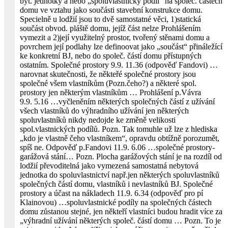
byt. jednotky a nebo „spoluvlastnický podíl“ na společ. částech
domu ve vztahu jako součásti stavební konstrukce domu.
Specielně u lodžií jsou to dvě samostatné věci, 1)statická
součást obvod. pláště domu, jejíž část nelze Prohlášením
vymezit a 2)její využitelný prostor, tvořený stěnami domu a
povrchem její podlahy lze definoovat jako „součást“ přináležící
ke konkretní BJ, nebo do společ. částí domu přístupných
ostatním. Společné prostory 9.9. 11.36 (odpověď Fandovi) …
narovnat skutečnosti, že někteřé společné prostory jsou
společné všem vlastníkům (Pozn.čeho?) a některé spol.
prostory jen některým vlastníkům … Prohlášení p.Vávra
9.9. 5.16 …vy­členěním některých společných částí z užívání
všech vlastníků do výhradního užívání jen některých
spoluvlastníků nikdy nedojde ke změně velikosti
spol.vlastnických podílů. Pozn. Tak tomuhle už lze z hlediska
„kdo je vlastně čeho vlastníkem“, opravdu obtížně porozumět,
spíš ne. Odpověď p.Fandovi 11.9. 6.06 …spo­lečné prostory-
garážová stání… Pozn. Plocha garážových stání je na rozdíl od
lodžií převoditelná jako vymezená samostatná nebytová
jednotka do spoluvlastnictví např.jen některých spoluvlastníků
společných částí domu, vlastníků i nevlastníků BJ. Společné
prostory a účast na nákladech 11.9. 6.34 (odpověď pro pí
Klainovou) …spoluvlastnické podíly na společných částech
domu zůstanou stejné, jen někteří vlastníci budou hradit více za
„výhradní užívání některých společ. částí domu … Pozn. To je