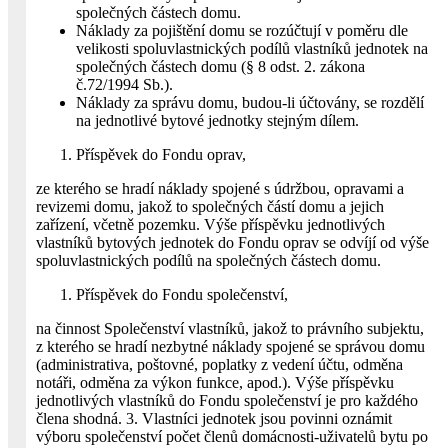
společných částech domu.
Náklady za pojištění domu se rozúčtují v poměru dle
velikosti spoluvlastnických podílů vlastníků jednotek na
společných částech domu (§ 8 odst. 2. zákona
č.72/1994 Sb.).
Náklady za správu domu, budou-li účtovány, se rozdělí
na jednotlivé bytové jednotky stejným dílem.
Příspěvek do Fondu oprav,
ze kterého se hradí náklady spojené s údržbou, opravami a
revizemi domu, jakož to společných částí domu a jejich
zařízení, včetně pozemku. Výše příspěvku jednotlivých
vlastníků bytových jednotek do Fondu oprav se odvíjí od výše
spoluvlastnických podílů na společných částech domu.
Příspěvek do Fondu společenství,
na činnost Společenství vlastníků, jakož to právního subjektu,
z kterého se hradí nezbytné náklady spojené se správou domu
(administrativa, poštovné, poplatky z vedení účtu, odměna
notáři, odměna za výkon funkce, apod.). Výše příspěvku
jednotlivých vlastníků do Fondu společenství je pro každého
člena shodná. 3. Vlastníci jednotek jsou povinni oznámit
výboru společenství počet členů domácnosti-uživatelů bytu po