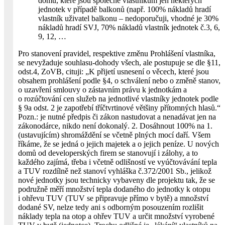
domu, které jsou společné vlastníkům jen některých
jednotek v případě balkonů (např. 100% nákladů hradí
vlastník uživatel balkonu – nedoporučuji, vhodné je 30%
nákladů hradí SVJ, 70% nákladů vlastník jednotek č.3, 6,
9, 12, …
Pro stanovení pravidel, respektive změnu Prohlášení vlastníka,
se nevyžaduje souhlasu-dohody všech, ale postupuje se dle §11,
odst.4, ZoVB, cituji: „K přijetí usnesení o věcech, které jsou
obsahem prohlášení podle §4, o schválení nebo o změně stanov,
o uzavření smlouvy o zástavním právu k jednotkám a
o rozúčtování cen služeb na jednotlivé vlastníky jednotek podle
§ 9a odst. 2 je zapotřebí tříčtvrtinové většiny přítomných hlasů.“
Pozn.: je nutné předpis či zákon nastudovat a nenadávat jen na
zákonodárce, nikdo není dokonalý. 2. Dosáhnout 100% na 1.
(ustavujícím) shromáždění se včetně plných mocí daří. Všem
říkáme, že se jedná o jejich majetek a o jejich peníze. U nových
domů od developerských firem se stanovují i zálohy, a to
každého zajímá, třeba i včetně odlišností ve vyúčtovávání tepla
a TUV rozdílně než stanoví vyhláška č.372/2001 Sb., jelikož
nové jednotky jsou technicky vybaveny dle projektu tak, že se
podružně měří množství tepla dodaného do jednotky k otopu
i ohřevu TUV (TUV se připravuje přímo v bytě) a množství
dodané SV, nelze tedy ani s odborným posouzením rozlišit
náklady tepla na otop a ohřev TUV a určit množství vyrobené