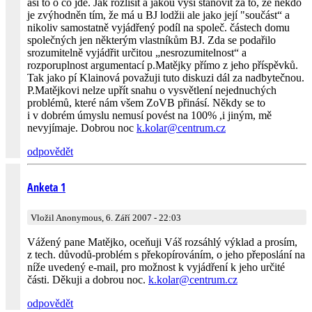
asi to o co jde. Jak rozlišit a jakou výši stanovit za to, že někdo
je zvýhodněn tím, že má u BJ lodžii ale jako její "součást“ a
nikoliv samostatně vyjádřený podíl na společ. částech domu
společných jen některým vlastníkům BJ. Zda se podařilo
srozumitelně vyjádřit určitou „nesrozumitelnost“ a
rozporuplnost argumentací p.Matějky přímo z jeho příspěvků.
Tak jako pí Klainová považuji tuto diskuzi dál za nadbytečnou.
P.Matějkovi nelze upřít snahu o vysvětlení nejednuchých
problémů, které nám všem ZoVB přinásí. Někdy se to
i v dobrém úmyslu nemusí povést na 100% ,i jiným, mě
nevyjímaje. Dobrou noc
k.kolar@
cen­trum.cz
odpovědět
Anketa 1
Vložil Anonymous, 6. Září 2007 - 22:03
Vážený pane Matějko, oceňuji Váš rozsáhlý výklad a prosím,
z tech. důvodů-problém s překopírováním, o jeho přeposlání na
níže uvedený e-mail, pro možnost k vyjádření k jeho určité
části. Děkuji a dobrou noc.
k.kolar@
cen­trum.cz
odpovědět