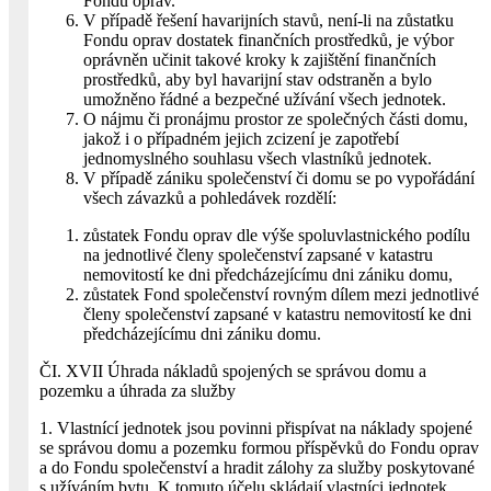
Fondu oprav.
V případě řešení havarijních stavů, není-li na zůstatku
Fondu oprav dostatek finančních prostředků, je výbor
oprávněn učinit takové kroky k zajištění finančních
prostředků, aby byl havarijní stav odstraněn a bylo
umožněno řádné a bezpečné užívání všech jednotek.
O nájmu či pronájmu prostor ze společných části domu,
jakož i o případném jejich zcizení je zapotřebí
jednomyslného souhlasu všech vlastníků jednotek.
V případě zániku společenství či domu se po vypořádání
všech závazků a pohledávek rozdělí:
zůstatek Fondu oprav dle výše spoluvlastnického podílu
na jednotlivé členy společenství zapsané v katastru
nemovitostí ke dni předcházejícímu dni zániku domu,
zůstatek Fond společenství rovným dílem mezi jednotlivé
členy společenství zapsané v katastru nemovitostí ke dni
předcházejícímu dni zániku domu.
ČI. XVII Úhrada nákladů spojených se správou domu a
pozemku a úhrada za služby
1. Vlastnící jednotek jsou povinni přispívat na náklady spojené
se správou domu a pozemku formou příspěvků do Fondu oprav
a do Fondu společenství a hradit zálohy za služby poskytované
s užíváním bytu. K tomuto účelu skládají vlastníci jednotek