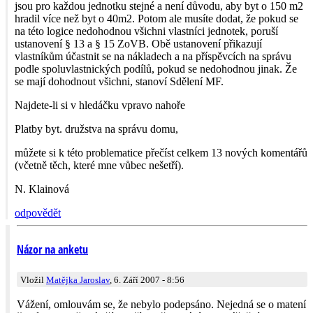
jsou pro každou jednotku stejné a není důvodu, aby byt o 150 m2
hradil více než byt o 40m2. Potom ale musíte dodat, že pokud se
na této logice nedohodnou všichni vlastníci jednotek, poruší
ustanovení § 13 a § 15 ZoVB. Obě ustanovení přikazují
vlastníkům účastnit se na nákladech a na příspěvcích na správu
podle spoluvlastnických podílů, pokud se nedohodnou jinak. Že
se mají dohodnout všichni, stanoví Sdělení MF.
Najdete-li si v hledáčku vpravo nahoře
Platby byt. družstva na správu domu,
můžete si k této problematice přečíst celkem 13 nových komentářů
(včetně těch, které mne vůbec nešetří).
N. Klainová
odpovědět
Názor na anketu
Vložil
Matějka Jaroslav
, 6. Září 2007 - 8:56
Vážení, omlouvám se, že nebylo podepsáno. Nejedná se o matení