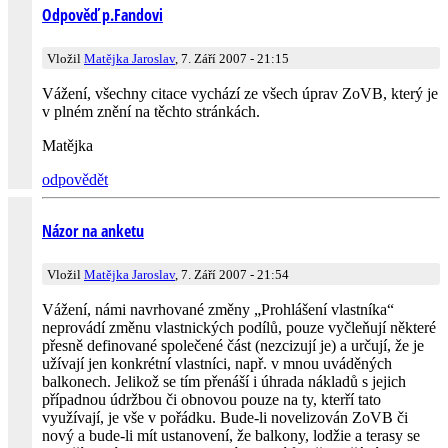
Odpověď p.Fandovi
Vložil
Matějka Jaroslav
, 7. Září 2007 - 21:15
Vážení, všechny citace vychází ze všech úprav ZoVB, který je
v plném znění na těchto stránkách.
Matějka
odpovědět
Názor na anketu
Vložil
Matějka Jaroslav
, 7. Září 2007 - 21:54
Vážení, námi navrhované změny „Prohlášení vlastníka“
neprovádí změnu vlastnických podílů, pouze vyčleňují některé
přesně definované společené část (nezcizují je) a určují, že je
užívají jen konkrétní vlastníci, např. v mnou uváděných
balkonech. Jelikož se tím přenáší i úhrada nákladů s jejich
případnou údržbou či obnovou pouze na ty, kterří tato
využívají, je vše v pořádku. Bude-li novelizován ZoVB či
nový a bude-li mít ustanovení, že balkony, lodžie a terasy se