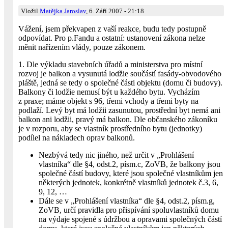
Vložil
Matějka Jaroslav
, 6. Září 2007 - 21:18
Vážení, jsem překvapen z vaší reakce, budu tedy postupně
odpovídat. Pro p.Fandu a ostatní: ustanovení zákona nelze
měnit nařízením vlády, pouze zákonem.
1. Dle výkladu stavebních úřadů a ministerstva pro místní
rozvoj je balkon a vysunutá lodžie součástí fasády-obvodového
pláště, jedná se tedy o společné části objektu (domu či budovy).
Balkony či lodžie nemusí být u každého bytu. Vycházím
z praxe; máme objekt s 96, třemi vchody a třemi byty na
podlaží. Levý byt má lodžii zasunutou, prostřední byt nemá ani
balkon ani lodžii, pravý má balkon. Dle občanského zákoníku
je v rozporu, aby se vlastník prostředního bytu (jednotky)
podílel na nákladech oprav balkonů.
Nezbývá tedy nic jiného, než určit v „Prohlášení
vlastníka“ dle §4, odst.2, písm.c, ZoVB, že balkony jsou
společné částí budovy, které jsou společné vlastníkům jen
některých jednotek, konkrétně vlastníků jednotek č.3, 6,
9, 12, …
Dále se v „Prohlášení vlastníka“ dle §4, odst.2, písm.g,
ZoVB, určí pravidla pro přispívání spoluvlastníků domu
na výdaje spojené s údržbou a opravami společných částí