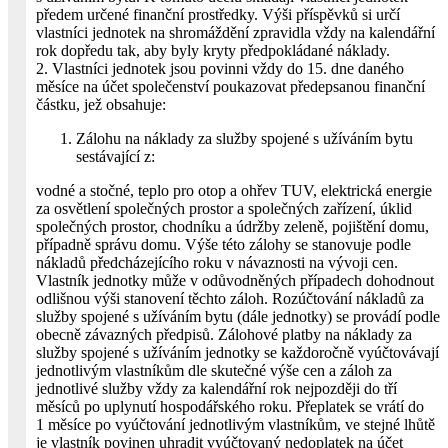
předem určené finanční prostředky. Výši příspěvků si určí
vlastníci jednotek na shromáždění zpravidla vždy na kalendářní
rok dopředu tak, aby byly kryty předpokládané náklady.
2. Vlastníci jednotek jsou povinni vždy do 15. dne daného
měsíce na účet společenství poukazovat předepsanou finanční
částku, jež obsahuje:
Zálohu na náklady za služby spojené s užíváním bytu
sestávající z:
vodné a stočné, teplo pro otop a ohřev TUV, elektrická energie
za osvětlení společných prostor a společných zařízení, úklid
společných prostor, chodníku a údržby zeleně, pojištění domu,
případně správu domu. Výše této zálohy se stanovuje podle
nákladů předcházejícího roku v návaznosti na vývoji cen.
Vlastník jednotky může v odůvodněných případech dohodnout
odlišnou výši stanovení těchto záloh. Rozúčtování nákladů za
služby spojené s užíváním bytu (dále jednotky) se provádí podle
obecně závazných předpisů. Zálohové platby na náklady za
služby spojené s užíváním jednotky se každoročně vyúčtovávají
jednotlivým vlastníkům dle skutečné výše cen a záloh za
jednotlivé služby vždy za kalendářní rok nejpozději do tří
měsíců po uplynutí hospodářského roku. Přeplatek se vrátí do
1 měsíce po vyúčtování jednotlivým vlastníkům, ve stejné lhůtě
je vlastník povinen uhradit vyúčtovaný nedoplatek na účet