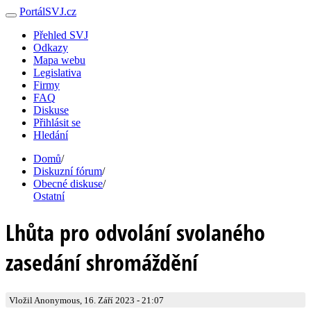
PortálSVJ.cz
Přehled SVJ
Odkazy
Mapa webu
Legislativa
Firmy
FAQ
Diskuse
Přihlásit se
Hledání
Domů
/
Diskuzní fórum
/
Obecné diskuse
/
Ostatní
Lhůta pro odvolání svolaného
zasedání shromáždění
Vložil Anonymous, 16. Září 2023 - 21:07