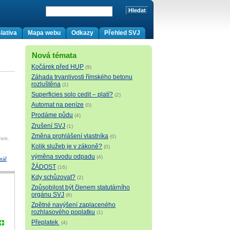
lativa
Mapa webu
Odkazy
Přehled SVJ
Nová témata
Kočárek před HUP
(9)
Záhada trvanlivosti římského betonu
rozluštěna
(1)
Superficies solo cedit – platí?
(2)
Automat na peníze
(0)
Prodáme půdu
(4)
Zrušení SVJ
(1)
Změna prohlášení vlastníka
(0)
tek.
Kolik služeb je v zákoně?
(0)
výměna svodu odpadu
(4)
tář
ŽÁDOST
(16)
Kdy schůzovat?
(2)
Způsobilost být členem statutárního
orgánu SVJ
(8)
Zpětné navýšení zaplaceného
rozhlasového poplatku
(1)
Přeplatek
(4)