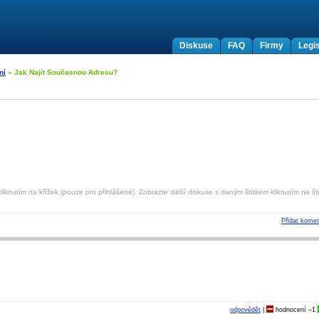
Diskuse
FAQ
Firmy
Legis
ní
» Jak Najít Současnou Adresu?
liknutím na křížek (pouze pro přihlášené). Zobrazte další diskuse s daným štítkem kliknutím na ští
Přidat komen
odpovědět
|
hodnocení
–1