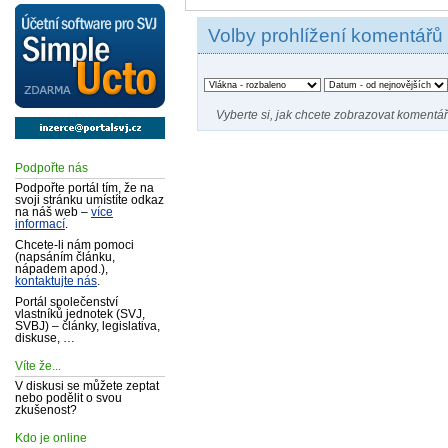
Volby prohlížení komentářů
Vyberte si, jak chcete zobrazovat komentář
Podpořte nás
Podpořte portál tím, že na
svoji stránku umístíte odkaz
na náš web –
více
informací
.
Chcete-li nám pomoci
(napsáním článku,
nápadem apod.),
kontaktujte nás
.
Portál společenství
vlastníků jednotek (SVJ,
SVBJ) – články, legislativa,
diskuse, …
Víte že...
V diskusi se můžete zeptat
nebo podělit o svou
zkušenost?
Kdo je online