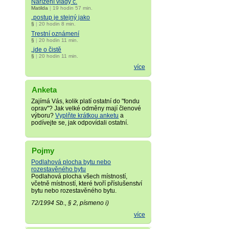
Nařízení vlády č.
Matilda
|
19 hodin 57 min.
„postup je stejný jako
§
|
20 hodin 8 min.
Trestní oznámení
§
|
20 hodin 11 min.
„jde o čistě
§
|
20 hodin 11 min.
více
Anketa
Zajímá Vás, kolik platí ostatní do "fondu
oprav"? Jak velké odměny mají členové
výboru?
Vyplňte krátkou anketu
a
podívejte se, jak odpovídali ostatní.
Pojmy
Podlahová plocha bytu nebo
rozestavěného bytu
Podlahová plocha všech místností,
včetně místností, které tvoří příslušenství
bytu nebo rozestavěného bytu.
72/1994 Sb., § 2, písmeno i)
více