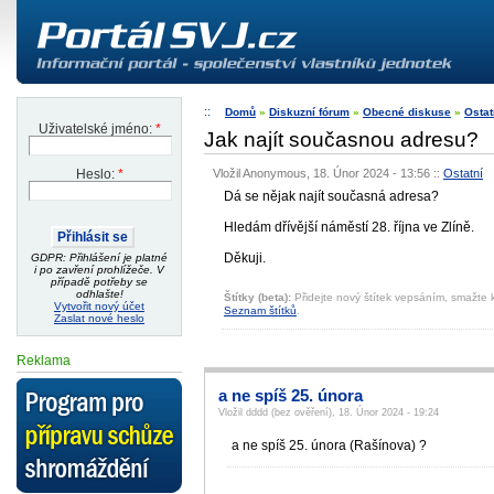
Domů
»
Diskuzní fórum
»
Obecné diskuse
»
Ostat
Uživatelské jméno:
*
Jak najít současnou adresu?
Vložil Anonymous, 18. Únor 2024 - 13:56
::
Ostatní
Heslo:
*
Dá se nějak najít současná adresa?
Hledám dřívější náměstí 28. října ve Zlíně.
Děkuji.
GDPR: Přihlášení je platné
i po zavření prohlížeče. V
případě potřeby se
odhlašte!
Štítky (beta):
Přidejte nový štítek vepsáním, smažte k
Vytvořit nový účet
Seznam štítků
.
Zaslat nové heslo
Reklama
a ne spíš 25. února
Vložil dddd (bez ověření), 18. Únor 2024 - 19:24
a ne spíš 25. února (Rašínova) ?