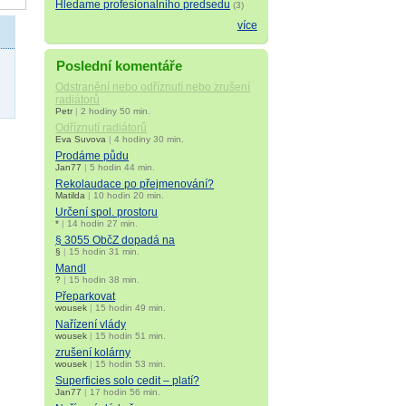
Hledame profesionalniho predsedu
(3)
více
Poslední komentáře
Odstranění nebo odříznutí nebo zrušení
radiátorů
Petr
|
2 hodiny 50 min.
Odříznutí radiátorů
Eva Suvova
|
4 hodiny 30 min.
Prodáme půdu
Jan77
|
5 hodin 44 min.
Rekolaudace po přejmenování?
Matilda
|
10 hodin 20 min.
Určení spol. prostoru
*
|
14 hodin 27 min.
§ 3055 ObčZ dopadá na
§
|
15 hodin 31 min.
Mandl
?
|
15 hodin 38 min.
Přeparkovat
wousek
|
15 hodin 49 min.
Nařízení vlády
wousek
|
15 hodin 51 min.
zrušení kolárny
wousek
|
15 hodin 53 min.
Superficies solo cedit – platí?
Jan77
|
17 hodin 56 min.