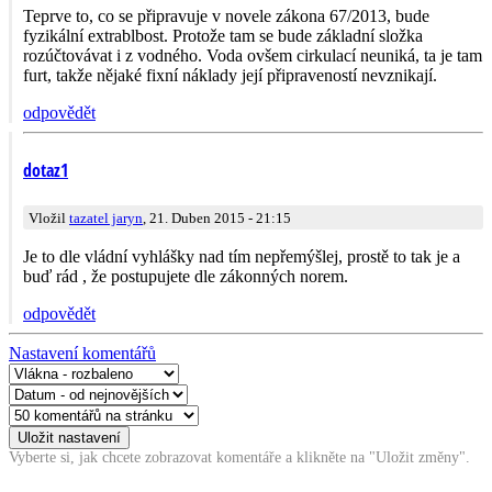
Teprve to, co se připravuje v novele zákona 67/2013, bude
fyzikální extrablbost. Protože tam se bude základní složka
rozúčtovávat i z vodného. Voda ovšem cirkulací neuniká, ta je tam
furt, takže nějaké fixní náklady její připraveností nevznikají.
odpovědět
dotaz1
Vložil
tazatel jaryn
, 21. Duben 2015 - 21:15
Je to dle vládní vyhlášky nad tím nepřemýšlej, prostě to tak je a
buď rád , že postupujete dle zákonných norem.
odpovědět
Nastavení komentářů
Vyberte si, jak chcete zobrazovat komentáře a klikněte na "Uložit změny".