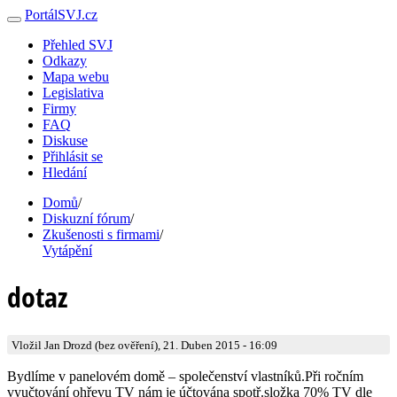
PortálSVJ.cz
Přehled SVJ
Odkazy
Mapa webu
Legislativa
Firmy
FAQ
Diskuse
Přihlásit se
Hledání
Domů
/
Diskuzní fórum
/
Zkušenosti s firmami
/
Vytápění
dotaz
Vložil Jan Drozd (bez ověření), 21. Duben 2015 - 16:09
Bydlíme v panelovém domě – společenství vlastníků.Při ročním
vyučtování ohřevu TV nám je účtována spotř.složka 70% TV dle