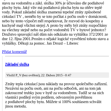
stavu na vodoměru a zákl. složka 30% je účtováno dle podlahové
plochy bytu. Jaký vliv má podlahová plocha bytu na ohřev teplé
vody. Pokud základní složka znamená tepelné ztráty způsobené
cirkulací TV , nemělo by se toto počítat z počtu osob v domácnosti,
nebo by tento výpočet měl respektovat, že rozvod do koupelny a
kuchyně mají všichni stejný.A proto by měly být ztráty rozpočítány
na všechny stejně nebo na počet vodoměrů TV v bytové jednotce?
Družstvo spravující náš dům nás odkázalo na vyhlášku 372/2001 ze
dne 12. října 2001.Prosím o nějaké logické vysvětlení tohoto stavu a
vyhlášky. Děkuji za pomoc. Jan Drozd – Liberec
Přidat komentář
Základní složka
Vložil P_V (bez ověření), 22. Duben 2015 - 0:47
Ztráty tepla cirkulací jsou náklady na provoz společného zařízení.
Nezávisí na počtu osob, ani na počtu odboček, ani na tom jak
zakroucené trubky jsou v bytě za vodoměrem. Tudíž se na nich
vlastníci podílejí svým podílem, odvozeným povětšinou
z podlahové plochy bytu. Můžete si 100% souhlasem schválit
jinou metodu.