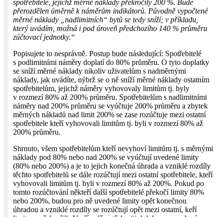
spotřebitele, jejichž měrné náklady překročily 200 %. Bude
přerozdělen úměrně k náměrům indikátorů. Původně vypočtené
měrné náklady „nadlimitních“ bytů se tedy sníží; v příkladu,
který uvádím, možná i pod úroveň předchozího 140 % průměru
zúčtovací jednotky.“
Popisujete to nesprávně. Postup bude následující: Spotřebitelé
s podlimitními náměry doplatí do 80% průměru. O tyto doplatky
se sníží měrné náklady nikoliv uživatelům s nadměrnými
náklady, jak uvádíte, nýbrž se o ně sníží měrné náklady ostatním
spotřebitelům, jejichž náměry vyhovovaly limitům tj. byly
v rozmezí 80% až 200% průměru. Spotřebitelům s nadlimitními
náměry nad 200% průměru se vyúčtuje 200% průměru a zbytek
měrných nákladů nad limit 200% se zase rozúčtuje mezi ostatní
spotřebitele kteří vyhovovali limitům tj. byli v rozmezí 80% až
200% průměru.
Shrnuto, všem spotřebitelům kteří nevyhoví limitům tj. s měrnými
náklady pod 80% nebo nad 200% se vyúčtují uvedené limity
(80% nebo 200%) a je to jejich konečná úhrada a vzniklé rozdíly
těchto spotřebitelů se dále rozúčtují mezi ostatní spotřebitele, kteří
vyhovovali limitům tj. byli v rozmezí 80% až 200%. Pokud po
tomto rozúčtování někteří další spotřebitelé překočí limity 80%
nebo 200%, budou pro ně uvedené limity opět konečnou
úhradou a vzniklé rozdíly se rozúčtují opět mezi ostatní, keří