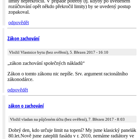
limity nepřekročili. V případě potřeby (tj. kdyby po uvedeném
rozúčtování opět někdo překročil limity) by se uvedený postup
zopakoval.
odpovědět
Zákon zachování
Vložil Vlastnice bytu (bez ověření), 5. Březen 2017 - 16:10
„zákon zachování společných nákladů“
Zákon o tomto zákonu nic nepíše. Srv. argument racionálního
zákonodárce.
odpovědět
zákon o zachování
Vložil vladan na půjčeném účtu (bez ověření), 7. Březen 2017 - 8:03
Dobrý den, kdo určuje limit na topení? My jsme klasický panelák
80.let.Nově jsme zateplili fasádu v r. 2010, nemáme radiátory ve