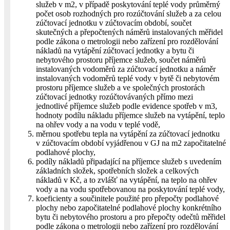
služeb v m2, v případě poskytování teplé vody průměrný
počet osob rozhodných pro rozúčtování služeb a za celou
zúčtovací jednotku v zúčtovacím období, součet
skutečných a přepočtených náměrů instalovaných měřidel
podle zákona o metrologii nebo zařízení pro rozdělování
nákladů na vytápění zúčtovací jednotky a bytu či
nebytového prostoru příjemce služeb, součet náměrů
instalovaných vodoměrů za zúčtovací jednotku a náměr
instalovaných vodoměrů teplé vody v bytě či nebytovém
prostoru příjemce služeb a ve společných prostorách
zúčtovací jednotky rozúčtovávaných přímo mezi
jednotlivé příjemce služeb podle evidence spotřeb v m3,
hodnoty podílu nákladu příjemce služeb na vytápění, teplo
na ohřev vody a na vodu v teplé vodě,
měrnou spotřebu tepla na vytápění za zúčtovací jednotku
v zúčtovacím období vyjádřenou v GJ na m2 započitatelné
podlahové plochy,
podíly nákladů připadající na příjemce služeb s uvedením
základních složek, spotřebních složek a celkových
nákladů v Kč, a to zvlášť na vytápění, na teplo na ohřev
vody a na vodu spotřebovanou na poskytování teplé vody,
koeficienty a součinitele použité pro přepočty podlahové
plochy nebo započitatelné podlahové plochy konkrétního
bytu či nebytového prostoru a pro přepočty odečtů měřidel
podle zákona o metrologii nebo zařízení pro rozdělování