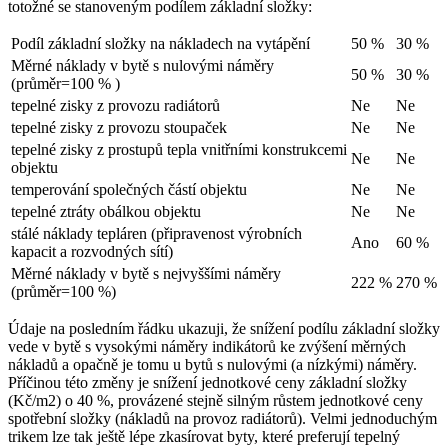
totožné se stanoveným podílem základní složky:
Podíl základní složky na nákladech na vytápění
50 %
30 %
Měrné náklady v bytě s nulovými náměry
50 %
30 %
(průměr=100 % )
tepelné zisky z provozu radiátorů
Ne
Ne
tepelné zisky z provozu stoupaček
Ne
Ne
tepelné zisky z prostupů tepla vnitřními konstrukcemi
Ne
Ne
objektu
temperování společných částí objektu
Ne
Ne
tepelné ztráty obálkou objektu
Ne
Ne
stálé náklady tepláren (připravenost výrobních
Ano
60 %
kapacit a rozvodných sítí)
Měrné náklady v bytě s nejvyššími náměry
222 %
270 %
(průměr=100 %)
Údaje na posledním řádku ukazuji, že snížení podílu základní složky
vede v bytě s vysokými náměry indikátorů ke zvýšení měrných
nákladů a opačně je tomu u bytů s nulovými (a nízkými) náměry.
Příčinou této změny je snížení jednotkové ceny základní složky
(Kč/m2) o 40 %, provázené stejně silným růstem jednotkové ceny
spotřební složky (nákladů na provoz radiátorů). Velmi jednoduchým
trikem lze tak ještě lépe zkasírovat byty, které preferují tepelný