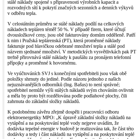
stálé náklady spojené s připravenosti výrobních kapacit a
rozvodných sítí k pokrytí značných sezonních a denních výkyvů
v odběru tepla.
V celostátním průměru se stálé náklady podílí na celkových
nákladech tepláren téměř 50 %. V případě firem, které účtují
dvousložkové ceny, jsou obě fakturovány domům odděleně. Patří
k nim i Pražská teplárenská (PT), která proměnné náklady
fakturuje pod hlavičkou odebrané množství tepla a stálé pod
názvem sjednané množství. V metodických vysvětlivkách pak PT
trefně přirovnává stálé náklady k paušálu za pronájem telefonní
přípojky a proměnné k hovornému.
Ve vyúčtováních SVJ s konečnými spotřebiteli jsou však obě
položky shrnuty do jediné. Podle názoru jednoho z našich
nejuznávanějších odborníků (Ing. Bašus) to není správné;
spotřebitel nemůže výši stálých nákladů svým chováním ovlivnit
a měla by proto být rozdělována podle podlahové plochy, čili
zahrnuta do základní složky nákladů.
K podobnému závěru zřejmě dospěli i pracovníci odboru
elektroenergetiky MPO: „K úpravě základní složky nákladů na
vytápění a na poskytování teplé vody nejprve uvádím, že
dodávka tepelné energie v budově je realizována tak, že část této
dodávky a tedy i část nákladů na vytápění a na poskytování teplé