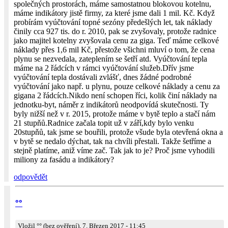
společných prostorách, máme samostatnou blokovou kotelnu,
máme indikátory jistě firmy, za které jsme dali 1 mil. Kč. Když
probírám vyúčtování topné sezóny předešlých let, tak náklady
činily cca 927 tis. do r. 2010, pak se zvyšovaly, protože radnice
jako majitel kotelny zvyšovala cenu za giga. Teď máme celkové
náklady přes 1,6 mil Kč, přestože všichni mluví o tom, že cena
plynu se nezvedala, zateplením se šetří atd. Vyúčtování tepla
máme na 2 řádcích v rámci vyúčtování služeb.Dřív jsme
vyúčtování tepla dostávali zvlášť, dnes žádné podrobné
vyúčtování jako např. u plynu, pouze celkové náklady a cenu za
gigana 2 řádcích.Nikdo není schopen říci, kolik činí náklady na
jednotku-byt, náměr z indikátorů neodpovídá skutečnosti. Ty
byly nižší než v r. 2015, protože máme v bytě teplo a stačí nám
21 stupňů.Radnice začala topit už v září,kdy bylo venku
20stupňů, tak jsme se bouřili, protože všude byla otevřená okna a
v bytě se nedalo dýchat, tak na chvíli přestali. Takže šetříme a
stejně platíme, aniž víme zač. Tak jak to je? Proč jsme vyhodili
miliony za fasádu a indikátory?
odpovědět
°°
Vložil °° (bez ověření), 7. Březen 2017 - 11:45