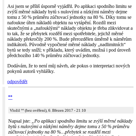
Asi jsem se příliš úsporně vyjádřil. Po aplikaci spodního limitu se
zvýší měrné náklady bytů s nulovými a nízkými náměry dejme
tomu z 50 % průměru zúčtovací jednotky na 80 %. Díky tomu se
nafoukne úhrn nákladů objektu na vytápění. Rozdíl mezi
skutečnými a „nafouklými“ náklady objektu je třeba zlikvidovat a
to tak, že se přebytek rozdělí mezi spotřebitele, jejichž měrné
náklady překročily 200 %. Bude přerozdělen úměrně k náměrům
indikátorů. Původně vypočtené měrné náklady „nadlimitních“
bytů se tedy sníží; v příkladu, který uvádím, možná i pod úroveň
předchozího 140 % průměru zúčtovací jednotky.
Dodávám, že to není můj návrh, ale pokus o interpretaci nových
pokynů autorů vyhlášky.
odpovědět
°°
Vložil °° (bez ověření), 6. Březen 2017 - 21:10
Napsal jste:
„Po aplikaci spodního limitu se zvýší měrné náklady
bytů s nulovými a nízkými náměry dejme tomu z 50 % průměru
zúčtovací jednotky na 80 %…přebytek se rozdělí mezi