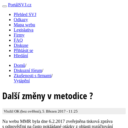
PortálSVJ.cz
Přehled SVJ
Odkazy
Mapa webu
Legislativa
Firmy
FAQ
Diskuse
Přihlásit se
Hledání
Domů
/
Diskuzní fórum
/
Zkušenosti s firmami
/
Vytápění
Další změny v metodice ?
Vložil OK (bez ověření), 5. Březen 2017 - 11:25
Na webu MMR byla dne 6.2.2017 zveřejněna tisková zpráva
s odpověďmi na často pokládané otázky z oblasti rozúčtování