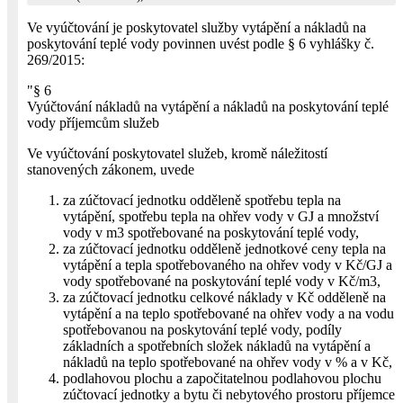
Ve vyúčtování je poskytovatel služby vytápění a nákladů na
poskytování teplé vody povinnen uvést podle § 6 vyhlášky č.
269/2015:
"§ 6
Vyúčtování nákladů na vytápění a nákladů na poskytování teplé
vody příjemcům služeb
Ve vyúčtování poskytovatel služeb, kromě náležitostí
stanovených zákonem, uvede
za zúčtovací jednotku odděleně spotřebu tepla na
vytápění, spotřebu tepla na ohřev vody v GJ a množství
vody v m3 spotřebované na poskytování teplé vody,
za zúčtovací jednotku odděleně jednotkové ceny tepla na
vytápění a tepla spotřebovaného na ohřev vody v Kč/GJ a
vody spotřebované na poskytování teplé vody v Kč/m3,
za zúčtovací jednotku celkové náklady v Kč odděleně na
vytápění a na teplo spotřebované na ohřev vody a na vodu
spotřebovanou na poskytování teplé vody, podíly
základních a spotřebních složek nákladů na vytápění a
nákladů na teplo spotřebované na ohřev vody v % a v Kč,
podlahovou plochu a započitatelnou podlahovou plochu
zúčtovací jednotky a bytu či nebytového prostoru příjemce