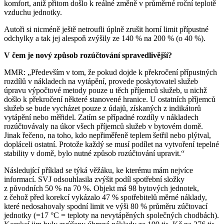
komfort, aniž přitom došlo k reálné změně v průměrné roční teplotě
vzduchu jednotky.
Autoři si nicméně ještě netroufli úplně zrušit horní limit přípustné
odchylky a tak jej alespoň zvýšily ze 140 % na 200 % (o 40 %).
V čem je nový způsob rozúčtování spravedlivější?
MMR: „Především v tom, že pokud dojde k překročení přípustných
rozdílů v nákladech na vytápění, provede poskytovatel služeb
úpravu výpočtové metody pouze u těch příjemců služeb, u nichž
došlo k překročení některé stanovené hranice. U ostatních příjemců
služeb se bude vycházet pouze z údajů, získaných z indikátorů
vytápění nebo měřidel. Zatím se případné rozdíly v nákladech
rozúčtovávaly na úkor všech příjemců služeb v bytovém domě.
Jinak řečeno, na toho, kdo nepřiměřeně teplem šetřil nebo plýtval,
dopláceli ostatní. Protože každý se musí podílet na vytvoření tepelné
stability v domě, bylo nutné způsob rozúčtování upravit.“
Následující příklad se týká věžáku, ke kterému mám nejvíce
informací. SVJ odsouhlasila zvýšit podíl spotřební složky
z původních 50 % na 70 %. Objekt má 98 bytových jednotek,
z čehož před korekcí vykázalo 47 % spotřebitelů měrné náklady,
které nedosahovaly spodní limit ve výši 80 % průměru zúčtovací
jednotky (=17 °C = teploty na nevytápěných společných chodbách).