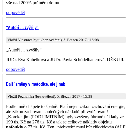
vše nad 200% průměru domu.
odpovědět
"Autoři ... zvýšily"
Vložil Vlastnice bytu (bez ověření), 5. Březen 2017 - 16:08
„Autoři … zvýšily“
JUDr. Eva Kabelková a JUDr. Pavla Schödelbauerová. DĚKUJI.
odpovědět
Další změny v metodice, ale jinak
Vložil Poznamka (bez ověření), 5. Březen 2017 - 15:38
Podle mně chápete to špatně! Platí nejen zákon zachování energie,
ale zákon zachování společných nákladů při vyúčtování!
„Korekcí jim (PODLIMITNÍM) byly zvýšeny úhrnné náklady ze
199 tis. Kč na 276 tis. Kč a tak se celkové náklady objektu
nafoukly
o 77 tis. Kč. Ten „přebytek“ musí být zlikvidován (ALE