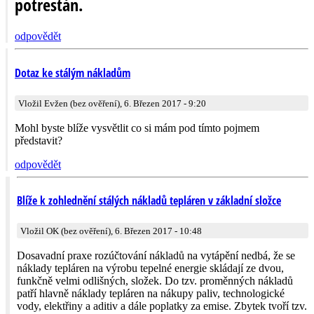
potrestán.
odpovědět
Dotaz ke stálým nákladům
Vložil Evžen (bez ověření), 6. Březen 2017 - 9:20
Mohl byste blíže vysvětlit co si mám pod tímto pojmem
představit?
odpovědět
Blíže k zohlednění stálých nákladů tepláren v základní složce
Vložil OK (bez ověření), 6. Březen 2017 - 10:48
Dosavadní praxe rozúčtování nákladů na vytápění nedbá, že se
náklady tepláren na výrobu tepelné energie skládají ze dvou,
funkčně velmi odlišných, složek. Do tzv. proměnných nákladů
patří hlavně náklady tepláren na nákupy paliv, technologické
vody, elektřiny a aditiv a dále poplatky za emise. Zbytek tvoří tzv.