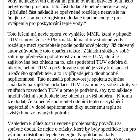
vody nemůže svým chováním přímo ovlivnit uživatel bytu nebo
nebytového prostoru. Tato část dodané tepelné energie a tedy
i příslušná část nákladů se oprávněně rozděluje nezávisle na
údajích získaných z registrace dodané tepelné energie pro
vytápění a pro poskytování teplé vody.“
Toto řešení má navíc oporu ve vyhlášce MMR, která v případě
TUV stanoví, že se 30 % z nákladů na ohřev studené vody
rozděluje mezi spotřebitele podle podlahové plochy. Již citovaný
autor zdůvodňuje toto opatření takto: „Základní složka v sobě
zahrnuje především pohotovost v dodávce TUV, která je
zajišťována bez ohledu na to, zda spotřebitel TUV odebírá či
nikoliv, neboť TUV o požadované teplotě je vždy k disposici
u každého spotřebitele, a to i v případě jeho dlouhodobé
nepřítomnosti. Tato neustálá pohotovost je spojena zejména
s náklady na zajištění cirkulace TUV a zahrnuje v sobě i ztráty ve
vnitřních rozvodech TUV a proto je potřebné, aby tyto náklady
hradili všichni spotřebitelé bez ohledu na výši odběru.“ K tomu
lze dodat, že konečný spotřebitel odebírá teplo na vytápění
nepřetržitě i v době nepřítomnosti díky nucenému teplu ze
svislých neizolovaných potrubí.
Vzhledem k důležitosti uvedené problematiky považuji za
správné dodat, že nejde o otázky, které by byly specifické jen pro
výrobu a distribuci tepelné energie. Například náklady