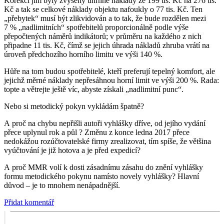
Korekcí jim byly zvýšeny úhrnné náklady ze 199 tis. Kč na 276 tis.
Kč a tak se celkové náklady objektu nafoukly o 77 tis. Kč. Ten
„přebytek“ musí být zlikvidován a to tak, že bude rozdělen mezi
7 % „nadlimitních“ spotřebitelů proporcionálně podle výše
přepočtených náměrů indikátorů; v průměru na každého z nich
připadne 11 tis. Kč, čímž se jejich úhrada nákladů zhruba vrátí na
úroveň předchozího horního limitu ve výši 140 %.
Hůře na tom budou spotřebitelé, kteří preferují tepelný komfort, ale
jejichž měrné náklady nepřesáhnou horní limit ve výši 200 %. Rada:
topte a větrejte ještě víc, abyste získali „nadlimitní punc“.
Nebo si metodický pokyn vykládám špatně?
A proč na chybu nepřišli autoři vyhlášky dříve, od jejího vydání
přece uplynul rok a půl ? Změnu z konce ledna 2017 přece
nedokážou rozúčtovatelské firmy zrealizovat, tím spíše, že většina
vyúčtování je již hotova a je před expedicí?
A proč MMR volí k dosti zásadnímu zásahu do znění vyhlášky
formu metodického pokynu namísto novely vyhlášky? Hlavní
důvod – je to mnohem nenápadnější.
Přidat komentář