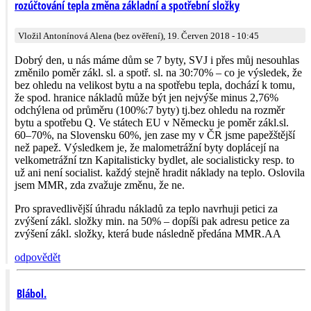
rozúčtování tepla změna základní a spotřební složky
Vložil Antonínová Alena (bez ověření), 19. Červen 2018 - 10:45
Dobrý den, u nás máme dům se 7 byty, SVJ i přes můj nesouhlas
změnilo poměr zákl. sl. a spotř. sl. na 30:70% – co je výsledek, že
bez ohledu na velikost bytu a na spotřebu tepla, dochází k tomu,
že spod. hranice nákladů může být jen nejvýše minus 2,76%
odchýlena od průměru (100%:7 byty) tj.bez ohledu na rozměr
bytu a spotřebu Q. Ve státech EU v Německu je poměr zákl.sl.
60–70%, na Slovensku 60%, jen zase my v ČR jsme papežštější
než papež. Výsledkem je, že malometrážní byty doplácejí na
velkometrážní tzn Kapitalisticky bydlet, ale socialisticky resp. to
už ani není socialist. každý stejně hradit náklady na teplo. Oslovila
jsem MMR, zda zvažuje změnu, že ne.
Pro spravedlivější úhradu nákladů za teplo navrhuji petici za
zvýšení zákl. složky min. na 50% – dopíši pak adresu petice za
zvýšení zákl. složky, která bude následně předána MMR.AA
odpovědět
Blábol.