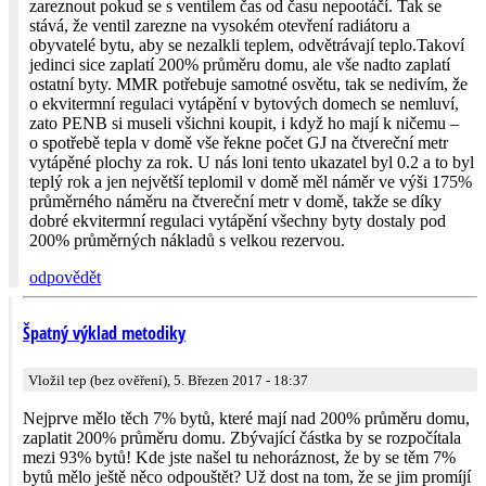
zareznout pokud se s ventilem čas od času nepootáčí. Tak se
stává, že ventil zarezne na vysokém otevření radiátoru a
obyvatelé bytu, aby se nezalkli teplem, odvětrávají teplo.Takoví
jedinci sice zaplatí 200% průměru domu, ale vše nadto zaplatí
ostatní byty. MMR potřebuje samotné osvětu, tak se nedivím, že
o ekvitermní regulaci vytápění v bytových domech se nemluví,
zato PENB si museli všichni koupit, i když ho mají k ničemu –
o spotřebě tepla v domě vše řekne počet GJ na čtvereční metr
vytápěné plochy za rok. U nás loni tento ukazatel byl 0.2 a to byl
teplý rok a jen největší teplomil v domě měl náměr ve výši 175%
průměrného náměru na čtvereční metr v domě, takže se díky
dobré ekvitermní regulaci vytápění všechny byty dostaly pod
200% průměrných nákladů s velkou rezervou.
odpovědět
Špatný výklad metodiky
Vložil tep (bez ověření), 5. Březen 2017 - 18:37
Nejprve mělo těch 7% bytů, které mají nad 200% průměru domu,
zaplatit 200% průměru domu. Zbývající částka by se rozpočítala
mezi 93% bytů! Kde jste našel tu nehoráznost, že by se těm 7%
bytů mělo ještě něco odpouštět? Už dost na tom, že se jim promíjí