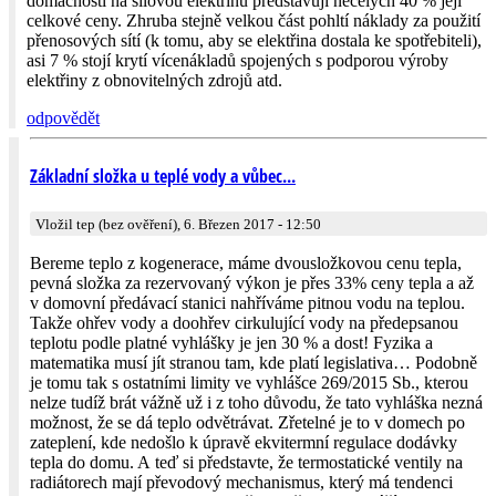
domácností na silovou elektřinu představují necelých 40 % její
celkové ceny. Zhruba stejně velkou část pohltí náklady za použití
přenosových sítí (k tomu, aby se elektřina dostala ke spotřebiteli),
asi 7 % stojí krytí vícenákladů spojených s podporou výroby
elektřiny z obnovitelných zdrojů atd.
odpovědět
Základní složka u teplé vody a vůbec...
Vložil tep (bez ověření), 6. Březen 2017 - 12:50
Bereme teplo z kogenerace, máme dvousložkovou cenu tepla,
pevná složka za rezervovaný výkon je přes 33% ceny tepla a až
v domovní předávací stanici nahříváme pitnou vodu na teplou.
Takže ohřev vody a doohřev cirkulující vody na předepsanou
teplotu podle platné vyhlášky je jen 30 % a dost! Fyzika a
matematika musí jít stranou tam, kde platí legislativa… Podobně
je tomu tak s ostatními limity ve vyhlášce 269/2015 Sb., kterou
nelze tudíž brát vážně už i z toho důvodu, že tato vyhláška nezná
možnost, že se dá teplo odvětrávat. Zřetelné je to v domech po
zateplení, kde nedošlo k úpravě ekvitermní regulace dodávky
tepla do domu. A teď si představte, že termostatické ventily na
radiátorech mají převodový mechanismus, který má tendenci