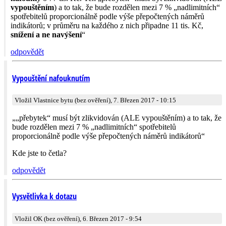
vypouštěním
) a to tak, že bude rozdělen mezi 7 % „nadlimitních“
spotřebitelů proporcionálně podle výše přepočtených náměrů
indikátorů; v průměru na každého z nich připadne 11 tis. Kč,
snížení a ne navýšení
“
odpovědět
Vypouštění nafouknutím
Vložil Vlastnice bytu (bez ověření), 7. Březen 2017 - 10:15
„„přebytek“ musí být zlikvidován (ALE vypouštěním) a to tak, že
bude rozdělen mezi 7 % „nadlimitních“ spotřebitelů
proporcionálně podle výše přepočtených náměrů indikátorů“
Kde jste to četla?
odpovědět
Vysvětlivka k dotazu
Vložil OK (bez ověření), 6. Březen 2017 - 9:54