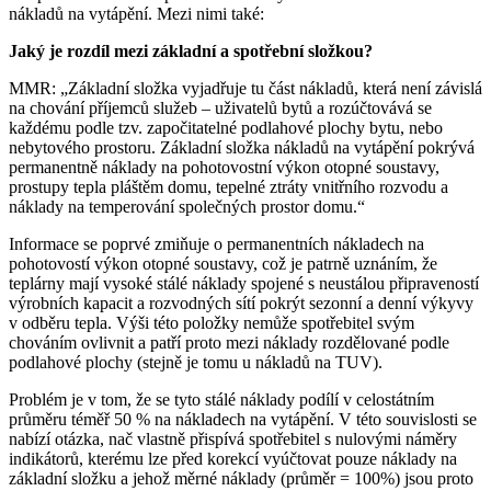
nákladů na vytápění. Mezi nimi také:
Jaký je rozdíl mezi základní a spotřební složkou?
MMR: „Základní složka vyjadřuje tu část nákladů, která není závislá
na chování příjemců služeb – uživatelů bytů a rozúčtovává se
každému podle tzv. započitatelné podlahové plochy bytu, nebo
nebytového prostoru. Základní složka nákladů na vytápění pokrývá
permanentně náklady na pohotovostní výkon otopné soustavy,
prostupy tepla pláštěm domu, tepelné ztráty vnitřního rozvodu a
náklady na temperování společných prostor domu.“
Informace se poprvé zmiňuje o permanentních nákladech na
pohotovostí výkon otopné soustavy, což je patrně uznáním, že
teplárny mají vysoké stálé náklady spojené s neustálou připraveností
výrobních kapacit a rozvodných sítí pokrýt sezonní a denní výkyvy
v odběru tepla. Výši této položky nemůže spotřebitel svým
chováním ovlivnit a patří proto mezi náklady rozdělované podle
podlahové plochy (stejně je tomu u nákladů na TUV).
Problém je v tom, že se tyto stálé náklady podílí v celostátním
průměru téměř 50 % na nákladech na vytápění. V této souvislosti se
nabízí otázka, nač vlastně přispívá spotřebitel s nulovými náměry
indikátorů, kterému lze před korekcí vyúčtovat pouze náklady na
základní složku a jehož měrné náklady (průměr = 100%) jsou proto