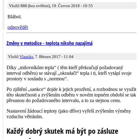
Vložil 888 (bez ověření), 19. Červen 2018 - 10:55
Blábol.
odpovědět
Změny v metodice - teplota nikoho nazajímá
Vložil
Vlastiks
, 7. Březen 2017 - 11:04
Díky „milovníkům tepla“ ( těm kteří překračují požadovaný
interval odběru) se stávají „okradači“ tepla i ti, kteří vytápí svoje
prostory v souladu s „normou“.
Po zjištění „sankce“ dojde k jejich prozření, a rozhodnou se využit
této skutečnosti a zvýšením odběru v novém topném období se tak
přesunou do požadovaného intervalu, a to za stejnou cenu.
Nastavení žádoucí teploty (jako dříve) vyřeší zvýšením výměny
vzduchu větráním.
Každý dobrý skutek má být po zásluze