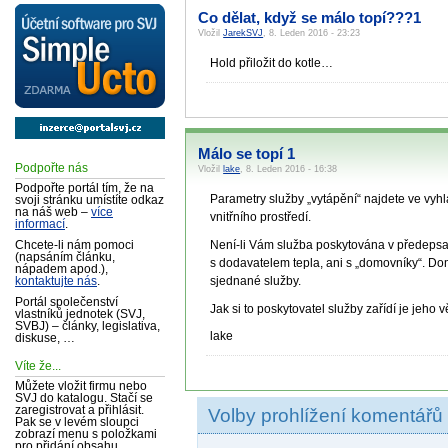
Co dělat, když se málo topí???1
Vložil
JarekSVJ
, 8. Leden 2016 - 23:23
Hold přiložit do kotle…
Málo se topí 1
Podpořte nás
Vložil
lake
, 8. Leden 2016 - 16:38
Podpořte portál tím, že na
Parametry služby „vytápění“ najdete ve vyhl
svoji stránku umístíte odkaz
na náš web –
více
vnitřního prostředí.
informací
.
Není-li Vám služba poskytována v předepsan
Chcete-li nám pomoci
(napsáním článku,
s dodavatelem tepla, ani s „domovníky“. Do
nápadem apod.),
sjednané služby.
kontaktujte nás
.
Portál společenství
Jak si to poskytovatel služby zařídí je jeho v
vlastníků jednotek (SVJ,
SVBJ) – články, legislativa,
lake
diskuse, …
Víte že...
Můžete vložit firmu nebo
SVJ do katalogu. Stačí se
zaregistrovat a přihlásit.
Volby prohlížení komentářů
Pak se v levém sloupci
zobrazí menu s položkami
pro přidání obsahu.