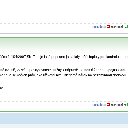
odpovědět
|
hodnocení
–1
ášce č. 194/2007 Sb. Tam je také popsáno jak a kdy měřit teploty pro kontrolu teplo
é kvalitě, vyzvěte poskytovatele služby k nápravě. To nemá žádnou spojitost ani
máhejte se Vašich práv jako uživatel bytu, který má nárok na bezchybnou dodávku
ěc.
odpovědět
|
hodnocení
+6