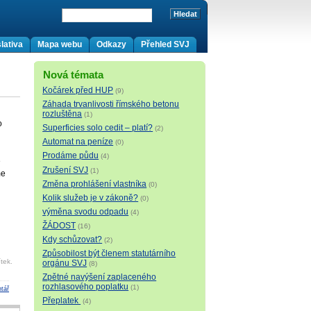
lativa
Mapa webu
Odkazy
Přehled SVJ
Nová témata
Kočárek před HUP
(9)
Záhada trvanlivosti římského betonu
rozluštěna
(1)
o
Superficies solo cedit – platí?
(2)
Automat na peníze
(0)
Prodáme půdu
(4)
ě
Zrušení SVJ
(1)
me
Změna prohlášení vlastníka
(0)
Kolik služeb je v zákoně?
(0)
výměna svodu odpadu
(4)
ŽÁDOST
(16)
Kdy schůzovat?
(2)
Způsobilost být členem statutárního
tek.
orgánu SVJ
(8)
Zpětné navýšení zaplaceného
rozhlasového poplatku
(1)
tář
Přeplatek
(4)