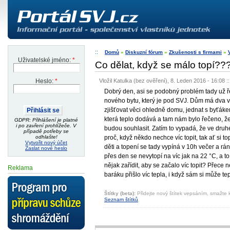
Domů
»
Diskuzní fórum
»
Zkušenosti s firmami
»
Uživatelské jméno:
*
Co dělat, když se málo topí??
Vložil Katulka (bez ověření), 8. Leden 2016 - 16:08
:
Heslo:
*
Dobrý den, asi se podobný problém tady už ře
nového bytu, který je pod SVJ. Dům má dva v
zjišťovat věci ohledně domu, jednat s byťákem
která teplo dodává a tam nám bylo řečeno, že
GDPR: Přihlášení je platné
i po zavření prohlížeče. V
budou souhlasit. Zatím to vypadá, že ve druh
případě potřeby se
proč, když někdo nechce víc topit, tak ať si 
odhlašte!
Vytvořit nový účet
děti a topení se tady vypíná v 10h večer a rán
Zaslat nové heslo
přes den se nevytopí na víc jak na 22 °C, a 
nějak zařídit, aby se začalo víc topit? Přec
Reklama
baráku přišlo víc tepla, i když sám si může tep
Štítky (beta):
Přidejte nový štítek vepsáním, smažte k
Seznam štítků
.