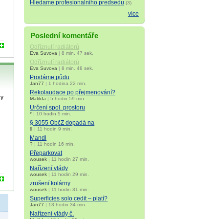
Hledame profesionalniho predsedu
(3)
více
Poslední komentáře
Odříznutí radiátorů
Eva Suvova
|
8 min. 47 sek.
Odříznutí radiátorů
Eva Suvova
|
8 min. 48 sek.
Prodáme půdu
Jan77
|
1 hodina 22 min.
Rekolaudace po přejmenování?
ty
Matilda
|
5 hodin 59 min.
Určení spol. prostoru
*
|
10 hodin 5 min.
§ 3055 ObčZ dopadá na
§
|
11 hodin 9 min.
Mandl
?
|
11 hodin 16 min.
Přeparkovat
wousek
|
11 hodin 27 min.
Nařízení vlády
wousek
|
11 hodin 29 min.
zrušení kolárny
wousek
|
11 hodin 31 min.
Superficies solo cedit – platí?
Jan77
|
13 hodin 34 min.
Nařízení vlády č.