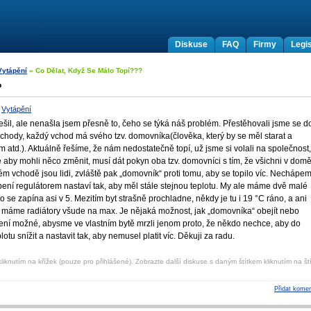
Diskuse
FAQ
Firmy
Legis
Vytápění
» Co Dělat, Když Se Málo Topí???
?
:
Vytápění
šil, ale nenašla jsem přesně to, čeho se týká náš problém. Přestěhovali jsme se d
chody, každý vchod má svého tzv. domovníka(člověka, který by se měl starat a
 atd.). Aktuálně řešíme, že nám nedostatečně topí, už jsme si volali na společnost,
 aby mohli něco změnit, musí dát pokyn oba tzv. domovníci s tím, že všichni v dom
ém vchodě jsou lidi, zvláště pak „domovník“ proti tomu, aby se topilo víc. Nechápe
topení regulátorem nastaví tak, aby měl stále stejnou teplotu. My ale máme dvě malé
o se zapína asi v 5. Mezitím byt strašně prochladne, někdy je tu i 19 °C ráno, a ani
to máme radiátory všude na max. Je nějaká možnost, jak „domovníka“ obejít nebo
e není možné, abysme ve vlastním bytě mrzli jenom proto, že někdo nechce, aby do
lotu snížit a nastavit tak, aby nemusel platit víc. Děkuji za radu.
liknutím na křížek (pouze pro přihlášené). Zobrazte další diskuse s daným štítkem kliknutím na ští
Přidat komen