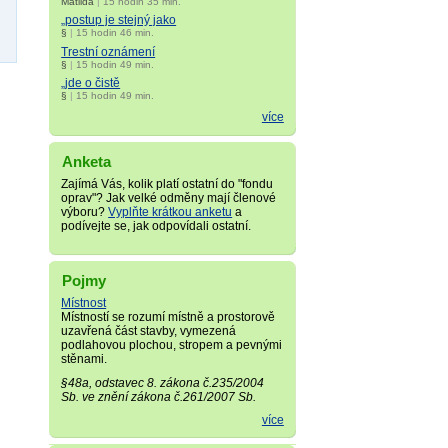
Matilda
|
15 hodin 35 min.
„postup je stejný jako
§
|
15 hodin 46 min.
Trestní oznámení
§
|
15 hodin 49 min.
„jde o čistě
§
|
15 hodin 49 min.
více
Anketa
Zajímá Vás, kolik platí ostatní do "fondu
oprav"? Jak velké odměny mají členové
výboru?
Vyplňte krátkou anketu
a
podívejte se, jak odpovídali ostatní.
Pojmy
Místnost
Místností se rozumí místně a prostorově
uzavřená část stavby, vymezená
podlahovou plochou, stropem a pevnými
stěnami.
§48a, odstavec 8. zákona č.235/2004
Sb. ve znění zákona č.261/2007 Sb.
více