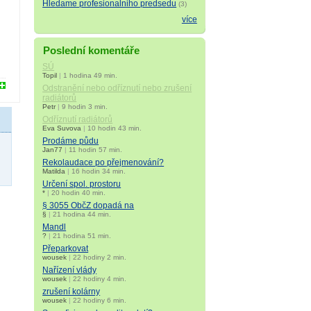
Hledame profesionalniho predsedu
(3)
více
Poslední komentáře
SÚ
Topil
|
1 hodina 49 min.
Odstranění nebo odříznutí nebo zrušení
radiátorů
Petr
|
9 hodin 3 min.
Odříznutí radiátorů
Eva Suvova
|
10 hodin 43 min.
Prodáme půdu
Jan77
|
11 hodin 57 min.
Rekolaudace po přejmenování?
Matilda
|
16 hodin 34 min.
Určení spol. prostoru
*
|
20 hodin 40 min.
§ 3055 ObčZ dopadá na
§
|
21 hodina 44 min.
Mandl
?
|
21 hodina 51 min.
Přeparkovat
wousek
|
22 hodiny 2 min.
Nařízení vlády
wousek
|
22 hodiny 4 min.
zrušení kolárny
wousek
|
22 hodiny 6 min.