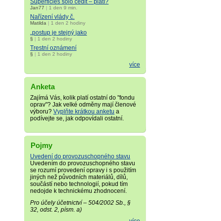
Superficies solo cedit – platí?
Jan77
|
1 den 9 min.
Nařízení vlády č.
Matilda
|
1 den 2 hodiny
„postup je stejný jako
§
|
1 den 2 hodiny
Trestní oznámení
§
|
1 den 2 hodiny
více
Anketa
Zajímá Vás, kolik platí ostatní do "fondu
oprav"? Jak velké odměny mají členové
výboru?
Vyplňte krátkou anketu
a
podívejte se, jak odpovídali ostatní.
Pojmy
Uvedení do provozuschopného stavu
Uvedením do provozuschopného stavu
se rozumí provedení opravy i s použitím
jiných než původních materiálů, dílů,
součástí nebo technologií, pokud tím
nedojde k technickému zhodnocení.
Pro účely účetnictví – 504/2002 Sb., §
32, odst. 2, písm. a)