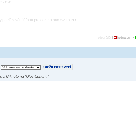
24 - 11:41
sy po zřizování úřadů pro dohled nad SVJ a BD.
odpovědět
|
hodnocení
–4
e a klikněte na "Uložit změny".