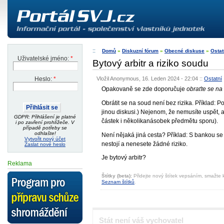
Domů
»
Diskuzní fórum
»
Obecné diskuse
»
Ostat
Uživatelské jméno:
*
Bytový arbitr a riziko soudu
Vložil Anonymous, 16. Leden 2024 - 22:04
::
Ostatní
Heslo:
*
Opakovaně se zde doporučuje
obraťte se na
Obrátit se na soud není bez rizika. Příklad: 
jinou diskusi.) Nejenom, že nemusíte uspět,
GDPR: Přihlášení je platné
částek i několikanásobek předmětu sporu).
i po zavření prohlížeče. V
případě potřeby se
odhlašte!
Není nějaká jiná cesta? Příklad: S bankou se 
Vytvořit nový účet
nestojí a nenesete žádné riziko.
Zaslat nové heslo
Je bytový arbitr?
Reklama
Štítky (beta):
Přidejte nový štítek vepsáním, smažte k
Seznam štítků
.
Stát není váš vychovatel