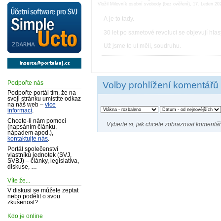
Vložil Milovník osobní svobody (bez ověření), 17. Leden 20
A je to tady.
30 let po sametové revoluci se objevují hla
Už jsme to ut měli, soudruhu.
Podpořte nás
Volby prohlížení komentářů
Podpořte portál tím, že na
svoji stránku umístíte odkaz
na náš web –
více
informací
.
Chcete-li nám pomoci
Vyberte si, jak chcete zobrazovat komentář
(napsáním článku,
nápadem apod.),
kontaktujte nás
.
Portál společenství
vlastníků jednotek (SVJ,
SVBJ) – články, legislativa,
diskuse, …
Víte že...
V diskusi se můžete zeptat
nebo podělit o svou
zkušenost?
Kdo je online