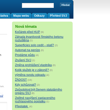
lativa
Mapa webu
Odkazy
Přehled SVJ
Nová témata
Kočárek před HUP
(9)
Záhada trvanlivosti římského betonu
rozluštěna
(1)
Superficies solo cedit – platí?
(2)
Automat na peníze
(0)
h
Prodáme půdu
(4)
Zrušení SVJ
(1)
Změna prohlášení vlastníka
(0)
Kolik služeb je v zákoně?
(0)
výměna svodu odpadu
(4)
ŽÁDOST
(16)
Kdy schůzovat?
(2)
tek.
Způsobilost být členem statutárního
orgánu SVJ
(8)
tář
Zpětné navýšení zaplaceného
rozhlasového poplatku
(1)
Přeplatek
(4)