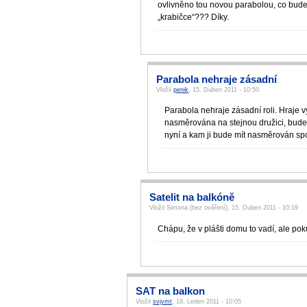
ovlivněno tou novou parabolou, co bude 
„krabičce“??? Díky.
Parabola nehraje zásadní
Vložil
penik
, 15. Duben 2011 - 10:50
Parabola nehraje zásadní roli. Hraje 
nasměrována na stejnou družici, bud
nyní a kam ji bude mít nasměrován spo
Satelit na balkóně
Vložil Simona (bez ověření), 15. Duben 2011 - 10:19
Chápu, že v plášti domu to vadí, ale po
SAT na balkon
Vložil
svjvmt
, 18. Leden 2011 - 10:05