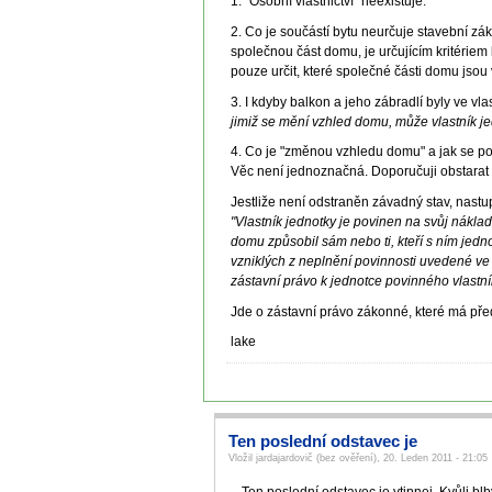
1. "Osobní vlastnictví" neexistuje.
2. Co je součástí bytu neurčuje stavební zák
společnou část domu, je určujícím kritériem
pouze určit, které společné části domu jsou 
3. I kdyby balkon a jeho zábradlí byly ve vl
jimiž se mění vzhled domu, může vlastník je
4. Co je "změnou vzhledu domu" a jak se po
Věc není jednoznačná. Doporučuji obstarat 
Jestliže není odstraněn závadný stav, nast
"Vlastník jednotky je povinen na svůj nákla
domu způsobil sám nebo ti, kteří s ním jed
vzniklých z neplnění povinnosti uvedené ve
zástavní právo k jednotce povinného vlastn
Jde o zástavní právo zákonné, které má př
lake
Ten poslední odstavec je
Vložil jardajardovič (bez ověření), 20. Leden 2011 - 21:05
Ten poslední odstavec je vtipnej. Kvůli b