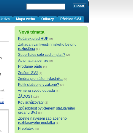
lativa
Mapa webu
Odkazy
Přehled SVJ
Nová témata
Kočárek před HUP
(9)
Záhada trvanlivosti římského betonu
rozluštěna
(1)
Superficies solo cedit – platí?
(2)
ch
Automat na peníze
(0)
Prodáme půdu
(4)
Zrušení SVJ
(1)
e
Změna prohlášení vlastníka
(0)
Kolik služeb je v zákoně?
(0)
výměna svodu odpadu
tek.
(4)
ŽÁDOST
(16)
Kdy schůzovat?
tář
(2)
Způsobilost být členem statutárního
orgánu SVJ
(8)
Zpětné navýšení zaplaceného
rozhlasového poplatku
(1)
Přeplatek
(4)
,