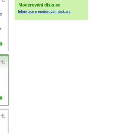
Moderování diskuse
Informace o moderování diskuse
ry
y
ě