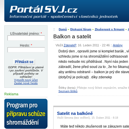
Domů
»
Diskuzní fórum
»
Zkušenosti s firmami
»
Uživatelské jméno:
*
Balkon a satelit
Vložil
ZdenekP
, 16. Leden 2011 - 22:46
::
Antény
Heslo:
*
Dobrý den , opravili jsme si komplet barák , 
vzhledu jsme si na shromáždění odhlasovali 
nikdo nebude nic přidělávat . Nyní nás jeden v
zábradlí, žene před soud za to , že ho šika
GDPR: Přihlášení je platné
i po zavření prohlížeče. V
aby anténu odstranil – balkon je prý dle sta
případě potřeby se
(dotyčný je policajt) . díky zdenekp
odhlašte!
Vytvořit nový účet
Zaslat nové heslo
Štítky (beta):
Přidejte nový štítek vepsáním, smažte k
Seznam štítků
.
Reklama
Satelit na balkóně
Vložil Simona (bez ověření), 15. Duben 2011 - 8:18
Máte teď někdo zkušenosti se zákazem sate