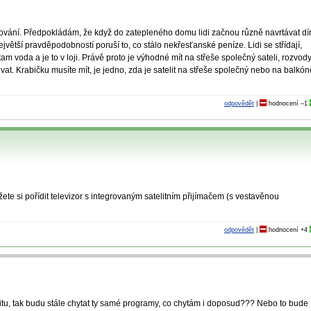
ování. Předpokládám, že když do zatepleného domu lidi začnou různě navrtávat dí
 největší pravděpodobností poruší to, co stálo nekřesťanské peníze. Lidi se střídají,
tam voda a je to v loji. Právě proto je výhodné mít na střeše společný sateli, rozvod
at. Krabičku musíte mít, je jedno, zda je satelit na střeše společný nebo na balkón
odpovědět
|
hodnocení
–1
te si pořídit televizor s integrovaným satelitním přijímačem (s vestavěnou
odpovědět
|
hodnocení
+4
itu, tak budu stále chytat ty samé programy, co chytám i doposud??? Nebo to bude