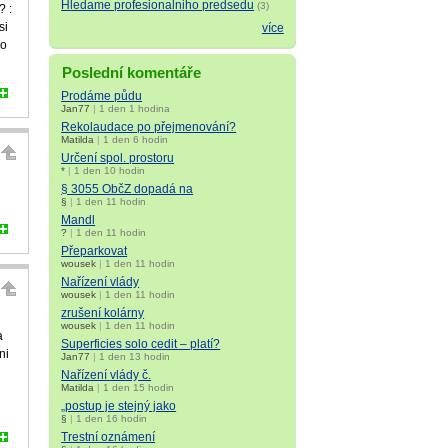
Hledame profesionalniho predsedu
(3)
? :
si
více
bo
Poslední komentáře
Prodáme půdu
Jan77
|
1 den 1 hodina
Rekolaudace po přejmenování?
Matilda
|
1 den 6 hodin
Určení spol. prostoru
*
|
1 den 10 hodin
§ 3055 ObčZ dopadá na
§
|
1 den 11 hodin
Mandl
?
|
1 den 11 hodin
Přeparkovat
wousek
|
1 den 11 hodin
Nařízení vlády
wousek
|
1 den 11 hodin
zrušení kolárny
wousek
|
1 den 11 hodin
a
Superficies solo cedit – platí?
ni
Jan77
|
1 den 13 hodin
Nařízení vlády č.
Matilda
|
1 den 15 hodin
„postup je stejný jako
§
|
1 den 16 hodin
Trestní oznámení