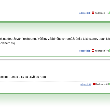
odpovědět
|
hodnocení
+1
 na dodržování rozhodnutí většiny z řádného shromáždění a také stanov , pak jst
 členem svj .
odpovědět
|
hodnocení
+6
postup . Jinak díky za skvělou radu .
odpovědět
|
hodnocení
0