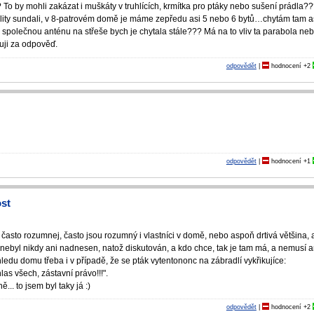
 To by mohli zakázat i muškáty v truhlících, krmítka pro ptáky nebo sušení prádla??
atelity sundali, v 8-patrovém domě je máme zepředu asi 5 nebo 6 bytů…chytám tam a
polečnou anténu na střeše bych je chytala stále??? Má na to vliv ta parabola ne
uji za odpověď.
odpovědět
|
hodnocení
+2
odpovědět
|
hodnocení
+1
ost
 často rozumnej, často jsou rozumný i vlastníci v domě, nebo aspoň drtivá většina, 
nebyl nikdy ani nadnesen, natož diskutován, a kdo chce, tak je tam má, a nemusí a
ledu domu třeba i v případě, že se pták vytentononc na zábradlí vykřikujíce:
s všech, zástavní právo!!!".
ě... to jsem byl taky já :)
odpovědět
|
hodnocení
+2