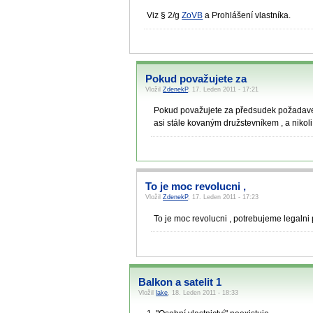
Viz § 2/g
ZoVB
a Prohlášení vlastníka.
Pokud považujete za
Vložil
ZdenekP
, 17. Leden 2011 - 17:21
Pokud považujete za předsudek požadavek
asi stále kovaným družstevníkem , a nikoli
To je moc revolucni ,
Vložil
ZdenekP
, 17. Leden 2011 - 17:23
To je moc revolucni , potrebujeme legalni 
Balkon a satelit 1
Vložil
lake
, 18. Leden 2011 - 18:33