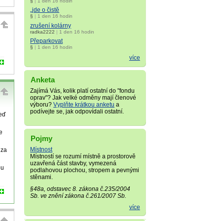
§
|
1 den 16 hodin
„jde o čistě
§
|
1 den 16 hodin
zrušení kolárny
radka2222
|
1 den 16 hodin
Přeparkovat
§
|
1 den 16 hodin
více
Anketa
Zajímá Vás, kolik platí ostatní do "fondu
oprav"? Jak velké odměny mají členové
výboru?
Vyplňte krátkou anketu
a
podívejte se, jak odpovídali ostatní.
zeď
e
Pojmy
Místnost
 za
Místností se rozumí místně a prostorově
uzavřená část stavby, vymezená
ou
podlahovou plochou, stropem a pevnými
stěnami.
§48a, odstavec 8. zákona č.235/2004
Sb. ve znění zákona č.261/2007 Sb.
více