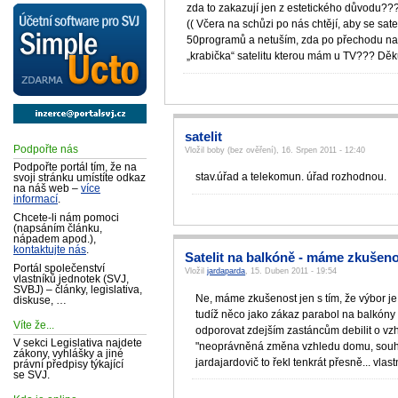
zda to zakazují jen z estetického důvodu???
(( Včera na schůzi po nás chtějí, aby se s
50programů a netuším, zda po přechodu na s
„krabička“ satelitu kterou mám u TV??? Děk
satelit
Podpořte nás
Vložil boby (bez ověření), 16. Srpen 2011 - 12:40
Podpořte portál tím, že na
stav.úřad a telekomun. úřad rozhodnou.
svoji stránku umístíte odkaz
na náš web –
více
informací
.
Chcete-li nám pomoci
(napsáním článku,
nápadem apod.),
kontaktujte nás
.
Satelit na balkóně - máme zkušen
Portál společenství
Vložil
jardaparda
, 15. Duben 2011 - 19:54
vlastníků jednotek (SVJ,
SVBJ) – články, legislativa,
Ne, máme zkušenost jen s tím, že výbor je
diskuse, …
tudíž něco jako zákaz parabol na balkóny 
Víte že...
odporovat zdejším zastáncům debilit o vzh
V sekci Legislativa najdete
"neoprávněná změna vzhledu domu, souhla
zákony, vyhlášky a jiné
jardajardovič to řekl tenkrát přesně... vlastn
právní předpisy týkající
se SVJ.