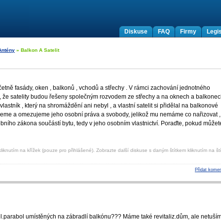
Diskuse
FAQ
Firmy
Legis
Antény
» Balkon A Satelit
včetně fasády, oken , balkonů , vchodů a střechy . V rámci zachování jednotného
, že satelity budou řešeny společným rozvodem ze střechy a na oknech a balkone
lastník , který na shromáždění ani nebyl , a vlastní satelit si přidělal na balkonové
nujeme a omezujeme jeho osobní práva a svobody, jelikož mu nemáme co nařizovat ,
vebního zákona součástí bytu, tedy v jeho osobním vlastnictví. Poraďte, pokud můžet
liknutím na křížek (pouze pro přihlášené). Zobrazte další diskuse s daným štítkem kliknutím na ští
Přidat komen
l.parabol umístěných na zábradlí balkónu??? Máme také revitaliz.dům, ale netuším