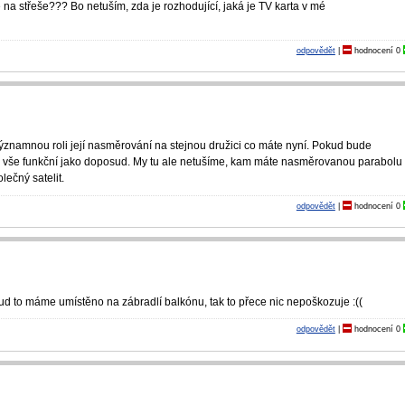
na střeše??? Bo netuším, zda je rozhodující, jaká je TV karta v mé
odpovědět
|
hodnocení
0
významnou roli její nasměrování na stejnou družici co máte nyní. Pokud bude
e vše funkční jako doposud. My tu ale netušíme, kam máte nasměrovanou parabolu
lečný satelit.
odpovědět
|
hodnocení
0
kud to máme umístěno na zábradlí balkónu, tak to přece nic nepoškozuje :((
odpovědět
|
hodnocení
0