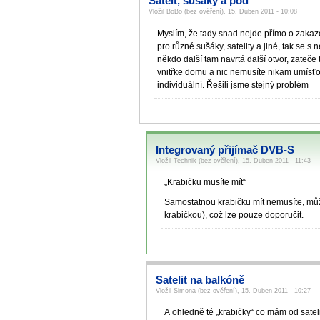
Sateit, sušáky a pod
Vložil BoBo (bez ověření), 15. Duben 2011 - 10:08
Myslím, že tady snad nejde přímo o zakaz
pro různé sušáky, satelity a jiné, tak se s
někdo další tam navrtá další otvor, zateče 
vnitřke domu a nic nemusíte nikam umísťov
individuální. Řešili jsme stejný problém
Integrovaný přijímač DVB-S
Vložil Technik (bez ověření), 15. Duben 2011 - 11:43
„Krabičku musíte mít“
Samostatnou krabičku mít nemusíte, může
krabičkou), což lze pouze doporučit.
Satelit na balkóně
Vložil Simona (bez ověření), 15. Duben 2011 - 10:27
A ohledně té „krabičky“ co mám od satel