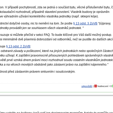
on. V případě pochybností, zda se jedná o součást bytu, věcné příslušenství bytu, č
 kolaudační rozhodnutí, případně stavební povolení. Vlastník budovy je oprávněn
ve výhradním užívání konkrétního vlastníka jednotky (např. sklepní kóje).
astnictví dotyčné osoby, nic to nemění na tom. že podle
§ 13 odst. 3 ZoVB
"(ú)pravy,
dnotky provádět jen se souhlasem všech vlastníků jednotek. "
suzuje si můžete přečíst v sekci FAQ. To bude klíčové pro Váš další možný postup.
si minimálně dvě písemná dobrozdání od odborníků, než se pustíte do dalších akcí
upuje
§ 13 odst. 2 ZoVB
:
d odstranit závady a poškození, které na jiných jednotkách nebo společných částec
notku užívají. K zajištění pravomocně přisouzených pohledávek oprávněných vlastní
 větě prvé vzniká dnem právní moci rozhodnutí soudu ostatním vlastníkům jednotek
íka a na věcech movitých obdobně jako zástavní právo na zajištění nájemného."
ednost před zástavním právem smluvním i soudcovským.
odpovědět
|
hodnocení
+3
lbýmu satelitu na balkonu (což vadí jen designovejm magorům, fyzicky to nemůže va