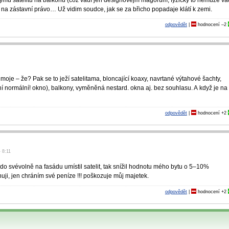
a zástavní právo… Už vidim soudce, jak se za břicho popadaje klátí k zemi.
odpovědět
|
hodnocení
–2
o moje – že? Pak se to ježí satelitama, bloncající koaxy, navrtané výtahové šachty,
ní normální! okno), balkony, vyměněná nestard. okna aj. bez souhlasu. A když je na 
odpovědět
|
hodnocení
+2
- 8:11
o svévolně na fasádu umístil satelit, tak snížil hodnotu mého bytu o 5–10%
nuji, jen chráním své peníze !!! poškozuje můj majetek.
odpovědět
|
hodnocení
+2