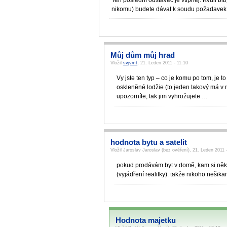
nikomu) budete dávat k soudu požadavek n
Můj dům můj hrad
Vložil
svjvmt
, 21. Leden 2011 - 11:10
Vy jste ten typ – co je komu po tom, je t
oskleněné lodžie (to jeden takový má v 
upozorníte, tak jim vyhrožujete …
hodnota bytu a satelit
Vložil Jaroslav Jaroslav (bez ověření), 21. Leden 2011 
pokud prodávám byt v domě, kam si někd
(vyjádření realitky). takže nikoho nešika
Hodnota majetku