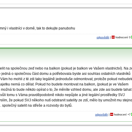
mný i vlastníci v domě, tak to dekujte panubohu
odpovědět
|
hodnocení
0
atelit na společnou zeď nebo na balkon (pokud je balkon ve Vašem vlastnictví). Na 
 jedná o společnou část domu a potřebovala byste asi souhlas ostatních vlastníků
by Vám ho mohli z té zdi taky legálně jednoduše odmontovat, protože pokud nebudet
majetku nemá co dělat. Pokud ho budete montovat na balkon, (pokud je ve Vašem
ak možná to bude někdo opírat o to, že měníte vzhled domu, ale zde asi budete tahat
kvůli tomu s Váma pravděpodobně nikdo nepůjde a jiné legální prostředky SVJ
m, že pokud SVJ někoho nutí odstranit satelity ze zdí, mělo by umožnit mu stejn
. společný satelit na střeše a rozvody do bytů.
odpovědět
|
hodnocení
+7