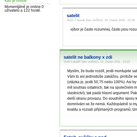
Kdo je online
Momentálně je online 0
uživatelů a 122 hosté.
satelit
Vložil J.Novak (bez ověření), 29. Duben 2016 - 21:28
výbor je často rozumnej, často jsou rozu
satelit ne balkony x zdi
Vložil LukášP (bez ověření), 15. Duben 2011 - 10:23
Myslím, že bude rozdíl, jestli montujete s
Vám to asi jednoduše zakážou, protože se
(otázka je, jestli 50,75 nebo 100%). Asi 
mít souhlas ostatních, tak na společném 
vlastnictví), tak padá hlavní argument. P
delší stranu provazu. Do soudního sporu 
domnívám se že nemá. Každopádně si myslí
kvalitu a rozsah přijímaných programů, tzn