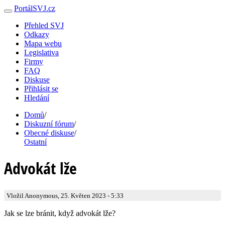
PortálSVJ.cz
Přehled SVJ
Odkazy
Mapa webu
Legislativa
Firmy
FAQ
Diskuse
Přihlásit se
Hledání
Domů
/
Diskuzní fórum
/
Obecné diskuse
/
Ostatní
Advokát lže
Vložil Anonymous, 25. Květen 2023 - 5:33
Jak se lze bránit, když advokát lže?