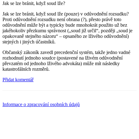
Jak se lze bránit, když soud lže?
Jak se lze bránit, když soud lže (pouze) v odůvodnění rozsudku?
Proti odůvodnění rozsudku není obrana (?), přesto právě toto
odůvodnění může být a typicky bude mnohokrát použito už bez
jakéhokoliv přezkumu správnost („soud již určil“, později „soud je
opakovaně stejného názoru“ – opsaného ze lživého odůvodnění)
stejných i jiných účastníků.
Občanský zákoník zavedl precedenční systém, takže jedno vadné
rozhodnutí jednoho soudce (postavené na lživém odůvodnění
převzatém od jednoho lživého advokáta) může mít následky
katastrofálních rozměrů.
Přidat komentář
Informace o zpracování osobních údajů