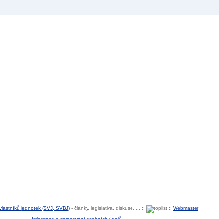
 vlastníků jednotek (SVJ, SVBJ)
- články, legislativa, diskuse, ... ::
::
Webmaster
Informace o zpracování osobních údajů