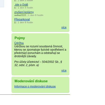
§
|
1 den 5 hodin
„jde o čistě
§
|
1 den 5 hodin
zrušení kolárny
radka2222
|
1 den 6 hodin
Přeparkovat
§
|
1 den 6 hodin
více
Pojmy
Údržba
Údržbou se rozumí soustavná činnost,
kterou se zpomaluje fyzické opotřebení a
předchází poruchám a odstraňují se
drobnější závady.
Pro účely účetnictví – 504/2002 Sb., §
32, odst. 2, písm. a)
více
Moderování diskuse
Informace o moderování diskuse