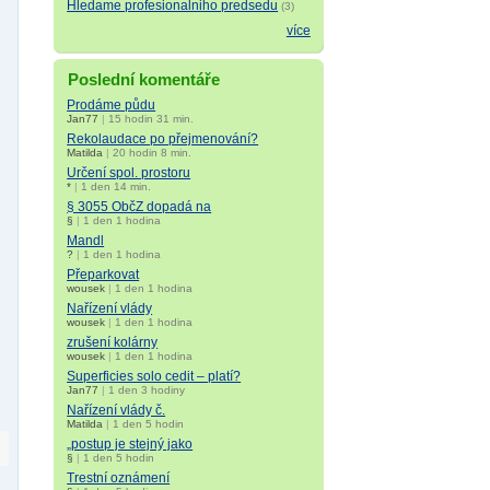
Hledame profesionalniho predsedu
(3)
více
Poslední komentáře
Prodáme půdu
Jan77
|
15 hodin 31 min.
Rekolaudace po přejmenování?
Matilda
|
20 hodin 8 min.
Určení spol. prostoru
*
|
1 den 14 min.
§ 3055 ObčZ dopadá na
§
|
1 den 1 hodina
Mandl
?
|
1 den 1 hodina
Přeparkovat
wousek
|
1 den 1 hodina
Nařízení vlády
wousek
|
1 den 1 hodina
zrušení kolárny
wousek
|
1 den 1 hodina
Superficies solo cedit – platí?
Jan77
|
1 den 3 hodiny
Nařízení vlády č.
Matilda
|
1 den 5 hodin
„postup je stejný jako
§
|
1 den 5 hodin
Trestní oznámení