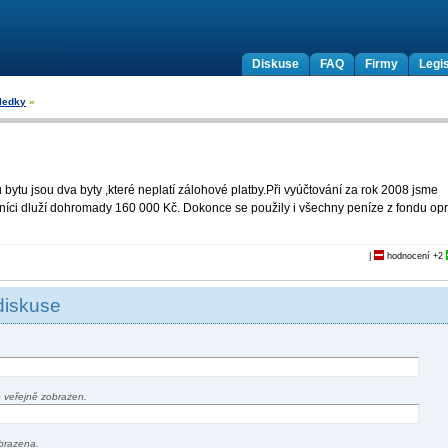
Diskuse
FAQ
Firmy
Legis
sledky
»
bytu jsou dva byty ,které neplatí zálohové platby.Při vyúčtování za rok 2008 jsme
žníci dluží dohromady 160 000 Kč. Dokonce se použily i všechny peníze z fondu opr
|
hodnocení
+2
diskuse
 veřejně zobrazen.
brazena.