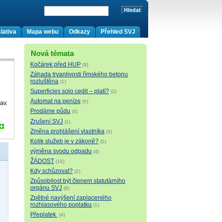
lativa
Mapa webu
Odkazy
Přehled SVJ
Nová témata
Kočárek před HUP
(9)
Záhada trvanlivosti římského betonu
rozluštěna
(1)
Superficies solo cedit – platí?
(2)
Automat na peníze
(0)
av.
Prodáme půdu
(4)
Zrušení SVJ
(1)
Změna prohlášení vlastníka
(0)
Kolik služeb je v zákoně?
(0)
výměna svodu odpadu
(4)
ŽÁDOST
(16)
Kdy schůzovat?
(2)
Způsobilost být členem statutárního
orgánu SVJ
(8)
Zpětné navýšení zaplaceného
rozhlasového poplatku
(1)
Přeplatek
(4)