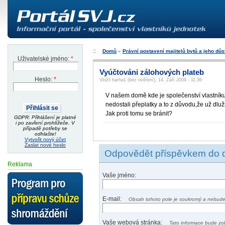
Domů
»
Právní postavení majitelů bytů a jeho dů
Uživatelské jméno:
*
Vyúčtováni zálohových plateb
Heslo:
*
Vložil harha1 (bez ověření), 14. Září 2009 - 11:36
V našem domě kde je společenství vlastníku 
nedostali přeplatky a to z důvodu,že už dlu
Jak proti tomu se bránit?
GDPR: Přihlášení je platné
i po zavření prohlížeče. V
případě potřeby se
odhlašte!
Vytvořit nový účet
Zaslat nové heslo
Odpovědět příspěvkem do 
Reklama
Vaše jméno:
E-mail:
Obsah tohoto pole je soukromý a nebude
Vaše webová stránka:
Tato informace bude zo