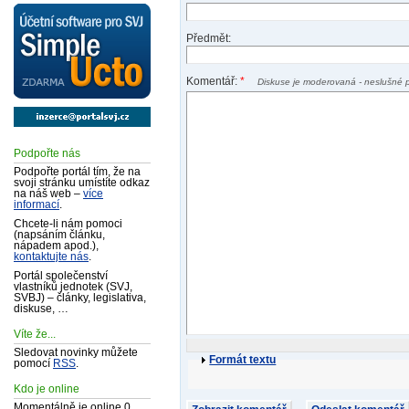
Předmět:
Komentář:
*
Diskuse je moderovaná - neslušné 
Podpořte nás
Podpořte portál tím, že na
svoji stránku umístíte odkaz
na náš web –
více
informací
.
Chcete-li nám pomoci
(napsáním článku,
nápadem apod.),
kontaktujte nás
.
Portál společenství
vlastníků jednotek (SVJ,
SVBJ) – články, legislativa,
diskuse, …
Víte že...
Sledovat novinky můžete
Formát textu
pomocí
RSS
.
Kdo je online
Momentálně je online 0