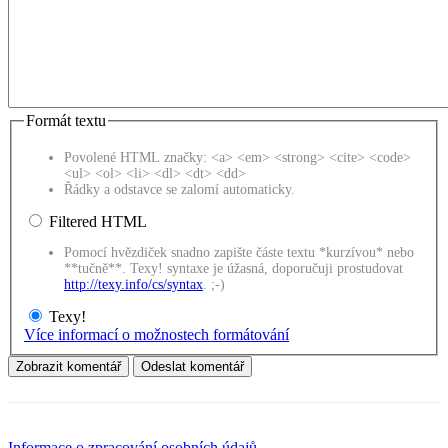
Formát textu
Povolené HTML značky: <a> <em> <strong> <cite> <code>
<ul> <ol> <li> <dl> <dt> <dd>
Řádky a odstavce se zalomí automaticky.
Filtered HTML
Pomocí hvězdiček snadno zapište částe textu *kurzívou* nebo
**tučně**. Texy! syntaxe je úžasná, doporučuji prostudovat
http://texy.info/cs/syntax
. ;-)
Texy!
Více informací o možnostech formátování
Informace o zpracování osobních údajů