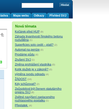
lativa
Mapa webu
Odkazy
Přehled SVJ
Nová témata
Kočárek před HUP
(9)
Záhada trvanlivosti římského betonu
rozluštěna
(1)
Superficies solo cedit – platí?
(2)
Automat na peníze
(0)
Prodáme půdu
(4)
Zrušení SVJ
(1)
Změna prohlášení vlastníka
(0)
Kolik služeb je v zákoně?
(0)
výměna svodu odpadu
(4)
ŽÁDOST
(16)
Kdy schůzovat?
(2)
Způsobilost být členem statutárního
orgánu SVJ
(8)
Zpětné navýšení zaplaceného
rozhlasového poplatku
(1)
Přeplatek
(4)