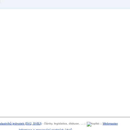
 vlastníků jednotek (SVJ, SVBJ)
- články, legislativa, diskuse, ... ::
::
Webmaster
Informace o zpracování osobních údajů