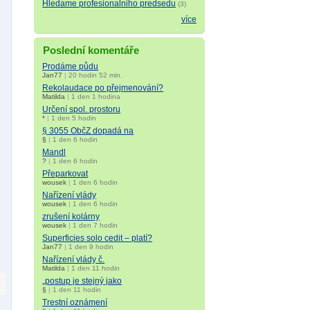
Hledame profesionalniho predsedu
(3)
více
Poslední komentáře
Prodáme půdu
Jan77
|
20 hodin 52 min.
Rekolaudace po přejmenování?
Matilda
|
1 den 1 hodina
Určení spol. prostoru
*
|
1 den 5 hodin
§ 3055 ObčZ dopadá na
§
|
1 den 6 hodin
Mandl
?
|
1 den 6 hodin
Přeparkovat
wousek
|
1 den 6 hodin
Nařízení vlády
wousek
|
1 den 6 hodin
zrušení kolárny
wousek
|
1 den 7 hodin
Superficies solo cedit – platí?
Jan77
|
1 den 9 hodin
Nařízení vlády č.
Matilda
|
1 den 11 hodin
„postup je stejný jako
§
|
1 den 11 hodin
Trestní oznámení