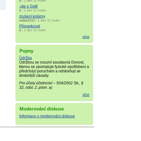
§
|
1 den 11 hodin
„jde o čistě
§
|
1 den 11 hodin
zrušení kolárny
radka2222
|
1 den 11 hodin
Přeparkovat
§
|
1 den 11 hodin
více
Pojmy
Údržba
Údržbou se rozumí soustavná činnost,
kterou se zpomaluje fyzické opotřebení a
předchází poruchám a odstraňují se
drobnější závady.
Pro účely účetnictví – 504/2002 Sb., §
32, odst. 2, písm. a)
více
Moderování diskuse
Informace o moderování diskuse