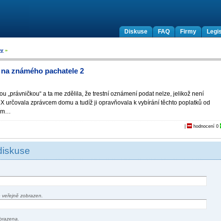
Diskuse
FAQ
Firmy
Legis
by
»
í na známého pachatele 2
u „právničkou“ a ta me zdělila, že trestní oznámení podat nelze, jelikož není
 X určovala zprávcem domu a tudíž ji opravňovala k vybírání těchto poplatků od
cím…
|
hodnocení
0
diskuse
 veřejně zobrazen.
brazena.