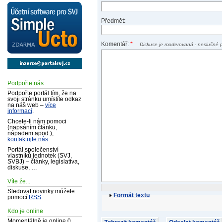
Předmět:
Komentář:
*
Diskuse je moderovaná - neslušné 
Podpořte nás
Podpořte portál tím, že na
svoji stránku umístíte odkaz
na náš web –
více
informací
.
Chcete-li nám pomoci
(napsáním článku,
nápadem apod.),
kontaktujte nás
.
Portál společenství
vlastníků jednotek (SVJ,
SVBJ) – články, legislativa,
diskuse, …
Víte že...
Sledovat novinky můžete
Formát textu
pomocí
RSS
.
Kdo je online
Momentálně je online 0