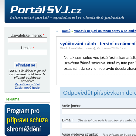
Domů
»
Vlastník neplatí do fondu oprav a na služ
Uživatelské jméno:
*
vyúčtování záloh - terstní oznámen
Heslo:
*
Vložil Honza8 (bez ověření), 25. Květen 2010 - 12:46
No tak sem celou věc ještě řešil s kamarádko
uzavřena žádná smlouva, která by tuto paní
ostatních. Už se v tom opravdu docela ztrá
GDPR: Přihlášení je platné
i po zavření prohlížeče. V
případě potřeby se
odhlašte!
Vytvořit nový účet
Zaslat nové heslo
Odpovědět příspěvkem do 
Reklama
Vaše jméno:
E-mail:
Obsah tohoto pole je soukromý a nebude
Vaše webová stránka:
Tato informace bude zo