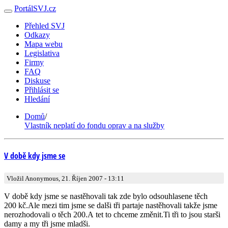
PortálSVJ.cz
Přehled SVJ
Odkazy
Mapa webu
Legislativa
Firmy
FAQ
Diskuse
Přihlásit se
Hledání
Domů
/
Vlastník neplatí do fondu oprav a na služby
V době kdy jsme se
Vložil Anonymous, 21. Říjen 2007 - 13:11
V době kdy jsme se nastěhovali tak zde bylo odsouhlasene těch
200 kč.Ale mezi tim jsme se dalši tři partaje nastěhovali takže jsme
nerozhodovali o těch 200.A tet to chceme změnit.Ti tři to jsou starši
damy a my tři jsme mladši.