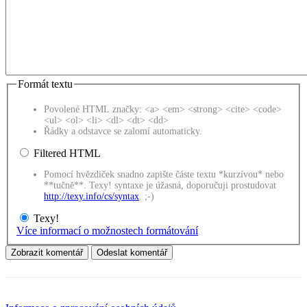
Formát textu
Povolené HTML značky: <a> <em> <strong> <cite> <code>
<ul> <ol> <li> <dl> <dt> <dd>
Řádky a odstavce se zalomí automaticky.
Filtered HTML
Pomocí hvězdiček snadno zapište částe textu *kurzívou* nebo
**tučně**. Texy! syntaxe je úžasná, doporučuji prostudovat
http://texy.info/cs/syntax
. ;-)
Texy!
Více informací o možnostech formátování