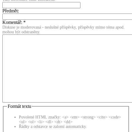
Předmět:
Komentář:
*
Diskuse je moderovaná - neslušné příspěvky, příspěvky mimo téma apod.
mohou být odstraněny.
Formát textu
Povolené HTML značky: <a> <em> <strong> <cite> <code>
<ul> <ol> <li> <dl> <dt> <dd>
Řádky a odstavce se zalomí automaticky.