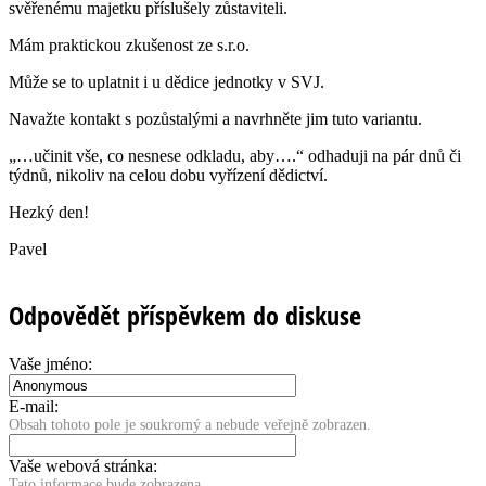
svěřenému majetku příslušely zůstaviteli.
Mám praktickou zkušenost ze s.r.o.
Může se to uplatnit i u dědice jednotky v SVJ.
Navažte kontakt s pozůstalými a navrhněte jim tuto variantu.
„…učinit vše, co nesnese odkladu, aby….“ odhaduji na pár dnů či
týdnů, nikoliv na celou dobu vyřízení dědictví.
Hezký den!
Pavel
Odpovědět příspěvkem do diskuse
Vaše jméno:
E-mail:
Obsah tohoto pole je soukromý a nebude veřejně zobrazen.
Vaše webová stránka:
Tato informace bude zobrazena.