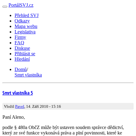
PortálSVJ.cz
Přehled SVJ
Odkazy
Mapa webu
Legislativa
Firmy
FAQ
Diskuse
Přihlásit se
Hledání
Domů
/
Smrt vlastníka
Smrt vlastníka 5
Vložil
Pavel
, 14. Září 2010 - 15:16
Paní Aleno,
podle § 480a ObčZ může být ustaven soudem správce dědictví,
který ze své funkce vykonává práva a plní povinnosti, které ke