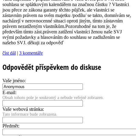
souhlasu se splátkovým kalendářem na značnou částku ? Vlastníci
jsou přece ze zákona garanty těchto půjček, ale vlastníci se
zástavním právem na svém majetku /podílu/ se takto, domnívám se,
nacházejí v nerovnocenné situaci oproti jiným, tímto zástavním
právem nezatíženým vlastníkům.Po­zoruhodné na tom je, že
především tímto zást.právem zatížení vlastníci ženou naše SVJ
svými požadavky a hlasováním do souhlasu se zadlužením se
našeho SVJ. děkuji za odpověď
číst dál
|
3 komentáře
Odpovědět příspěvkem do diskuse
Vaše jméno:
E-mail:
Obsah tohoto pole je soukromý a nebude veřejně zobrazen.
Vaše webová stránka:
Tato informace bude zobrazena.
Předmět: