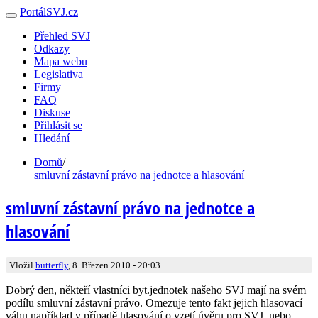
PortálSVJ.cz
Přehled SVJ
Odkazy
Mapa webu
Legislativa
Firmy
FAQ
Diskuse
Přihlásit se
Hledání
Domů
/
smluvní zástavní právo na jednotce a hlasování
smluvní zástavní právo na jednotce a
hlasování
Vložil
butterfly
, 8. Březen 2010 - 20:03
Dobrý den, někteří vlastníci byt.jednotek našeho SVJ mají na svém
podílu smluvní zástavní právo. Omezuje tento fakt jejich hlasovací
váhu například v případě hlasování o vzetí úvěru pro SVJ, nebo