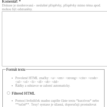
Komentář:
*
Diskuse je moderovaná - neslušné příspěvky, příspěvky mimo téma apod.
mohou být odstraněny.
Formát textu
Povolené HTML značky: <a> <em> <strong> <cite> <code>
<ul> <ol> <li> <dl> <dt> <dd>
Řádky a odstavce se zalomí automaticky.
Filtered HTML
Pomocí hvězdiček snadno zapište částe textu *kurzívou* nebo
**tučně**. Texy! syntaxe je úžasná, doporučuji prostudovat