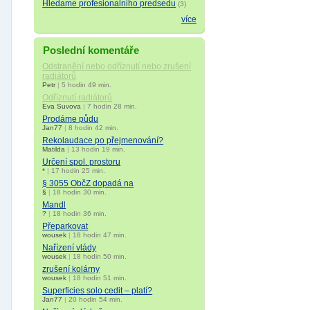
Hledame profesionalniho predsedu
(3)
více
Poslední komentáře
Odstranění nebo odříznutí nebo zrušení
radiátorů
Petr
|
5 hodin 49 min.
Odříznutí radiátorů
Eva Suvova
|
7 hodin 28 min.
Prodáme půdu
Jan77
|
8 hodin 42 min.
Rekolaudace po přejmenování?
Matilda
|
13 hodin 19 min.
Určení spol. prostoru
*
|
17 hodin 25 min.
§ 3055 ObčZ dopadá na
§
|
18 hodin 30 min.
Mandl
?
|
18 hodin 36 min.
Přeparkovat
wousek
|
18 hodin 47 min.
Nařízení vlády
wousek
|
18 hodin 50 min.
zrušení kolárny
wousek
|
18 hodin 51 min.
Superficies solo cedit – platí?
Jan77
|
20 hodin 54 min.