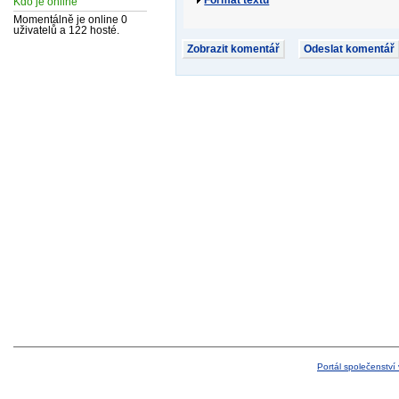
Kdo je online
Momentálně je online 0
uživatelů a 122 hosté.
Portál společenství