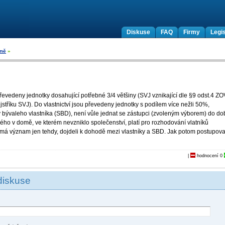
Diskuse
FAQ
Firmy
Legis
omě
»
 převedeny jednotky dosahující potřebné 3/4 většiny (SVJ vznikající dle §9 odst.4 Z
tříku SVJ). Do vlastnictví jsou převedeny jednotky s podílem více nežli 50%,
any bývaleho vlastníka (SBD), není vůle jednat se zástupci (zvoleným výborem) do do
rého v domě, ve kterém nevzniklo společenství, platí pro rozhodování vlatníků
 má význam jen tehdy, dojdeli k dohodě mezi vlastníky a SBD. Jak potom postupov
|
hodnocení
0
diskuse