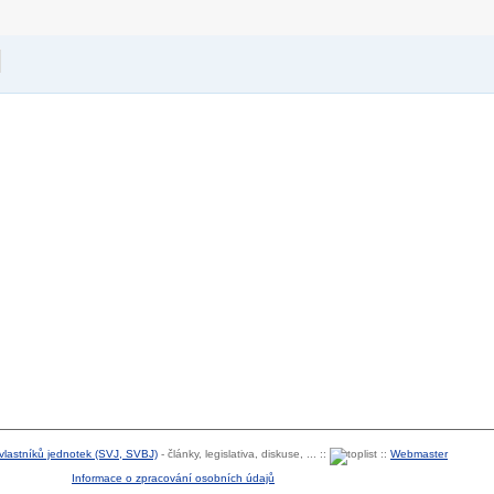
 vlastníků jednotek (SVJ, SVBJ)
- články, legislativa, diskuse, ... ::
::
Webmaster
Informace o zpracování osobních údajů