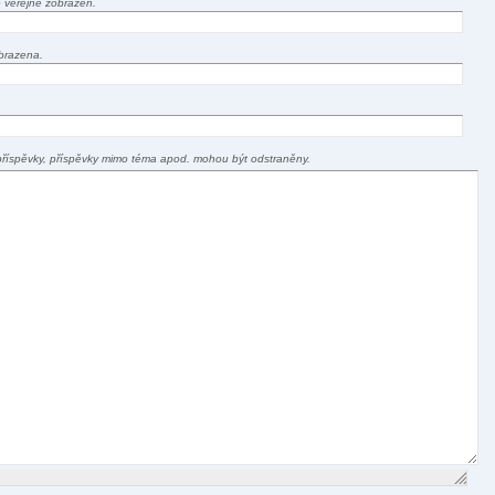
 veřejně zobrazen.
brazena.
příspěvky, příspěvky mimo téma apod. mohou být odstraněny.