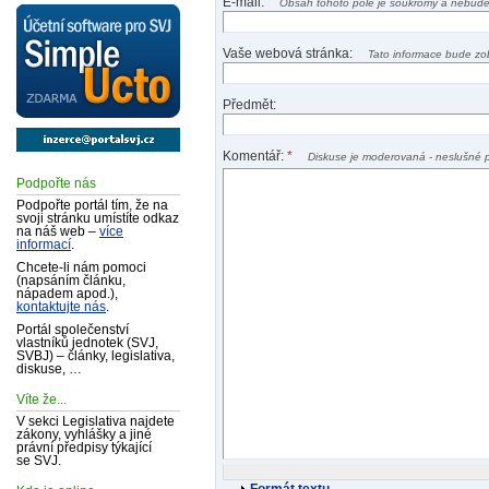
E-mail:
Obsah tohoto pole je soukromý a nebude
Vaše webová stránka:
Tato informace bude zo
Předmět:
Komentář:
*
Diskuse je moderovaná - neslušné 
Podpořte nás
Podpořte portál tím, že na
svoji stránku umístíte odkaz
na náš web –
více
informací
.
Chcete-li nám pomoci
(napsáním článku,
nápadem apod.),
kontaktujte nás
.
Portál společenství
vlastníků jednotek (SVJ,
SVBJ) – články, legislativa,
diskuse, …
Víte že...
V sekci Legislativa najdete
zákony, vyhlášky a jiné
právní předpisy týkající
se SVJ.
Formát textu