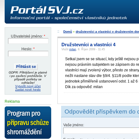
Domů
»
družstevníci a vlastníci v družstevním d
Uživatelské jméno:
*
Družstevníci a vlastníci 4
Heslo:
*
Vložil
milan
, 8. Říjen 2009 - 11:45
Setkal jsem se se situací, kdy ještě nejsou
nejsou právním subjektem se zápisem do rejs
vlastníci mají zvolený výbor, přesto ze str
GDPR: Přihlášení je platné
nežli nastane stav dle §9/4. §11/8 podle kte
i po zavření prohlížeče. V
případě potřeby se
jednotek přiměřeně ustanovení odst. 1 až 6
odhlašte!
Vytvořit nový účet
Dík za odpověď. milan
Zaslat nové heslo
Reklama
Odpovědět příspěvkem do 
Vaše jméno: