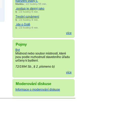
Nařízení vlády č.
Matilda
|
22 hodiny 55 min.
„postup je stejný jako
§
|
23 hodiny 6 min.
Trestní oznámení
§
|
23 hodiny 9 min.
„jde o čistě
§
|
23 hodiny 9 min.
více
Pojmy
Byt
Místnost nebo soubor místností, které
jsou podle rozhodnutí stavebního úřadu
určeny k bydlení.
72/1994 Sb., § 2, písmeno b)
více
Moderování diskuse
Informace o moderování diskuse