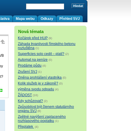
lativa
Mapa webu
Odkazy
Přehled SVJ
Nová témata
Kočárek před HUP
(9)
Záhada trvanlivosti římského betonu
rozluštěna
(1)
Superficies solo cedit – platí?
(2)
OVB
Automat na peníze
(0)
Prodáme půdu
by
(4)
Zrušení SVJ
(1)
at?
Změna prohlášení vlastníka
(0)
Kolik služeb je v zákoně?
(0)
výměna svodu odpadu
(4)
ŽÁDOST
(16)
Kdy schůzovat?
(2)
Způsobilost být členem statutárního
orgánu SVJ
(8)
Zpětné navýšení zaplaceného
rozhlasového poplatku
(1)
Přeplatek
(4)