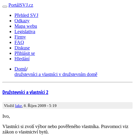
PortálSVJ.cz
Přehled SVJ
Odkazy
Mapa webu
Legislativa
Firmy
FAQ
Diskuse
Přihlásit se
Hledání
Domů
/
družstevníci a vlastníci v družstevním domě
Družstevníci a vlastníci 2
Vložil
lake
, 6. Říjen 2009 - 5:19
Ivo,
Vlastníci si zvolí výbor nebo pověřeného vlastníka. Pravomoci viz
zákon o vlastnictví bytů.