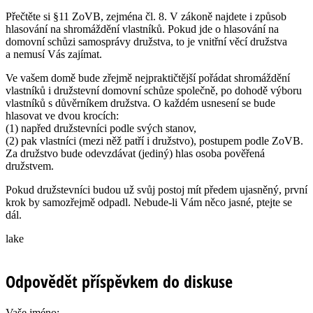
Přečtěte si §11 ZoVB, zejména čl. 8. V zákoně najdete i způsob
hlasování na shromáždění vlastníků. Pokud jde o hlasování na
domovní schůzi samosprávy družstva, to je vnitřní věcí družstva
a nemusí Vás zajímat.
Ve vašem domě bude zřejmě nejpraktičtější pořádat shromáždění
vlastníků i družstevní domovní schůze společně, po dohodě výboru
vlastníků s důvěrníkem družstva. O každém usnesení se bude
hlasovat ve dvou krocích:
(1) napřed družstevníci podle svých stanov,
(2) pak vlastníci (mezi něž patří i družstvo), postupem podle ZoVB.
Za družstvo bude odevzdávat (jediný) hlas osoba pověřená
družstvem.
Pokud družstevníci budou už svůj postoj mít předem ujasněný, první
krok by samozřejmě odpadl. Nebude-li Vám něco jasné, ptejte se
dál.
lake
Odpovědět příspěvkem do diskuse
Vaše jméno: