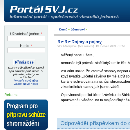
Domů
»
účetnictví
»
Uživatelské jméno:
*
Re:Re:Dojmy a pojmy
Heslo:
*
Vložil Anonymou (bez ověření), 19. Červen 2009 - 13:56
Vážený pane Fišere,
nemusíte být právník, stačí když umíte číst
GDPR: Přihlášení je platné
Asi Vám uniklo, že vzorové stanovy nejsou z
i po zavření prohlížeče. V
případě potřeby se
když uvádíte „Učetní závěrka by měla být s
odhlašte!
Vytvořit nový účet
která je schvalována na schůzi shromáždění
Zaslat nové heslo
z konkrétních stanov, jak jsem uváděl.
O povinnosti posílat účetní závěrku do Sbírky 
Reklama
opakovaně uváděno, na to mají odlišný názo
Odpovědět příspěvkem do 