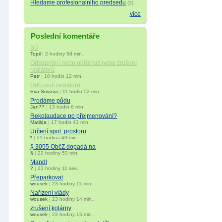
Hledame profesionalniho predsedu
(3)
více
Poslední komentáře
SÚ
Topil
|
2 hodiny 58 min.
Odstranění nebo odříznutí nebo zrušení
radiátorů
Petr
|
10 hodin 12 min.
Odříznutí radiátorů
Eva Suvova
|
11 hodin 52 min.
Prodáme půdu
Jan77
|
13 hodin 6 min.
Rekolaudace po přejmenování?
Matilda
|
17 hodin 43 min.
Určení spol. prostoru
*
|
21 hodina 49 min.
§ 3055 ObčZ dopadá na
§
|
22 hodiny 53 min.
Mandl
?
|
23 hodiny 11 sek.
Přeparkovat
wousek
|
23 hodiny 11 min.
Nařízení vlády
wousek
|
23 hodiny 14 min.
zrušení kolárny
wousek
|
23 hodiny 15 min.