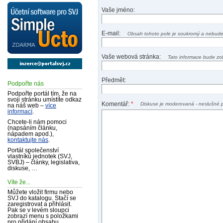
Vaše jméno:
E-mail:
Obsah tohoto pole je soukromý a nebude
Vaše webová stránka:
Tato informace bude zo
Předmět:
Podpořte nás
Podpořte portál tím, že na
svoji stránku umístíte odkaz
Komentář:
*
Diskuse je moderovaná - neslušné 
na náš web –
více
informací
.
Chcete-li nám pomoci
(napsáním článku,
nápadem apod.),
kontaktujte nás
.
Portál společenství
vlastníků jednotek (SVJ,
SVBJ) – články, legislativa,
diskuse, …
Víte že...
Můžete vložit firmu nebo
SVJ do katalogu. Stačí se
zaregistrovat a přihlásit.
Pak se v levém sloupci
zobrazí menu s položkami
pro přidání obsahu.