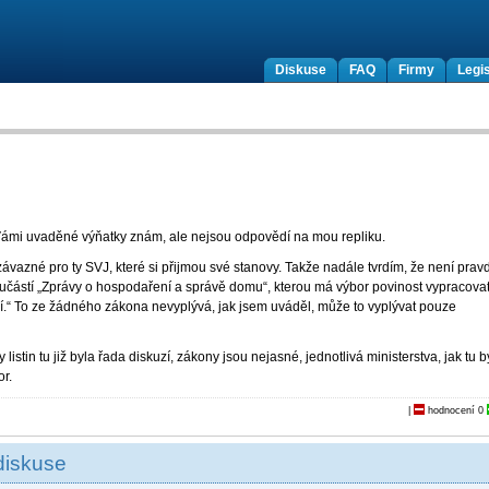
Diskuse
FAQ
Firmy
Legis
. Vámi uvaděné výňatky znám, ale nejsou odpovědí na mou repliku.
ávazné pro ty SVJ, které si přijmou své stanovy. Takže nadále tvrdím, že není prav
oučástí „Zprávy o hospodaření a správě domu“, kterou má výbor povinost vypracova
.“ To ze žádného zákona nevyplývá, jak jsem uváděl, může to vyplývat pouze
listin tu již byla řada diskuzí, zákony jsou nejasné, jednotlivá ministerstva, jak tu b
r.
|
hodnocení
0
diskuse