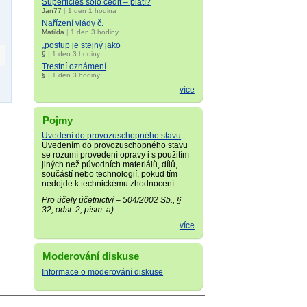
Superficies solo cedit – platí?
Jan77
|
1 den 1 hodina
Nařízení vlády č.
Matilda
|
1 den 3 hodiny
„postup je stejný jako
§
|
1 den 3 hodiny
Trestní oznámení
§
|
1 den 3 hodiny
více
Pojmy
Uvedení do provozuschopného stavu
Uvedením do provozuschopného stavu
se rozumí provedení opravy i s použitím
jiných než původních materiálů, dílů,
součástí nebo technologií, pokud tím
nedojde k technickému zhodnocení.
Pro účely účetnictví – 504/2002 Sb., §
32, odst. 2, písm. a)
více
Moderování diskuse
Informace o moderování diskuse