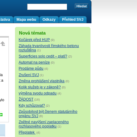
lativa
Mapa webu
Odkazy
Přehled SVJ
Nová témata
Kočárek před HUP
(9)
Záhada trvanlivosti římského betonu
rozluštěna
(1)
Superficies solo cedit – platí?
(2)
Automat na peníze
(0)
Prodáme půdu
(4)
Zrušení SVJ
da
(1)
t a
Změna prohlášení vlastníka
(0)
Kolik služeb je v zákoně?
(0)
výměna svodu odpadu
(4)
ŽÁDOST
ylo
(16)
Kdy schůzovat?
(2)
Způsobilost být členem statutárního
orgánu SVJ
(8)
Zpětné navýšení zaplaceného
rozhlasového poplatku
(1)
Přeplatek
(4)