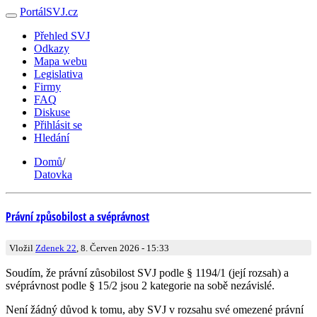
PortálSVJ.cz
Přehled SVJ
Odkazy
Mapa webu
Legislativa
Firmy
FAQ
Diskuse
Přihlásit se
Hledání
Domů
/
Datovka
Právní způsobilost a svéprávnost
Vložil
Zdenek 22
, 8. Červen 2026 - 15:33
Soudím, že právní zůsobilost SVJ podle § 1194/1 (její rozsah) a
svéprávnost podle § 15/2 jsou 2 kategorie na sobě nezávislé.
Není žádný důvod k tomu, aby SVJ v rozsahu své omezené právní