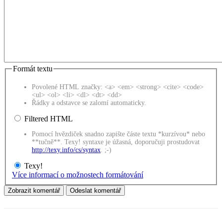
Formát textu
Povolené HTML značky: <a> <em> <strong> <cite> <code>
<ul> <ol> <li> <dl> <dt> <dd>
Řádky a odstavce se zalomí automaticky.
Filtered HTML
Pomocí hvězdiček snadno zapište částe textu *kurzívou* nebo
**tučně**. Texy! syntaxe je úžasná, doporučuji prostudovat
http://texy.info/cs/syntax
. ;-)
Texy!
Více informací o možnostech formátování