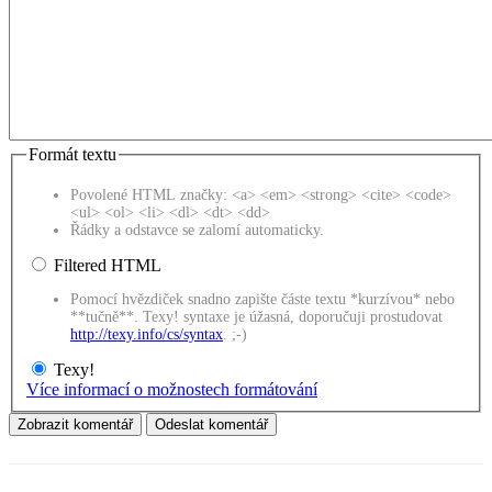
Formát textu
Povolené HTML značky: <a> <em> <strong> <cite> <code>
<ul> <ol> <li> <dl> <dt> <dd>
Řádky a odstavce se zalomí automaticky.
Filtered HTML
Pomocí hvězdiček snadno zapište částe textu *kurzívou* nebo
**tučně**. Texy! syntaxe je úžasná, doporučuji prostudovat
http://texy.info/cs/syntax
. ;-)
Texy!
Více informací o možnostech formátování