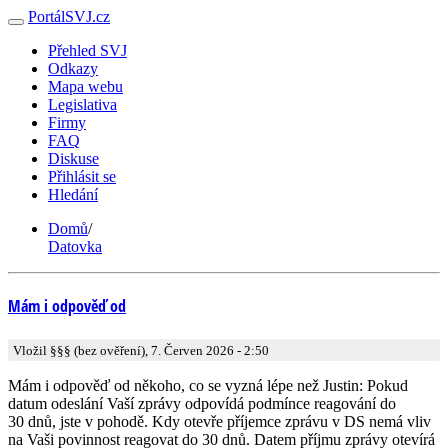
PortálSVJ.cz
Přehled SVJ
Odkazy
Mapa webu
Legislativa
Firmy
FAQ
Diskuse
Přihlásit se
Hledání
Domů
/
Datovka
Mám i odpověď od
Vložil §§§ (bez ověření), 7. Červen 2026 - 2:50
Mám i odpověď od někoho, co se vyzná lépe než Justin: Pokud
datum odeslání Vaší zprávy odpovídá podmínce reagování do
30 dnů, jste v pohodě. Kdy otevře příjemce zprávu v DS nemá vliv
na Vaši povinnost reagovat do 30 dnů. Datem příjmu zprávy otevírá