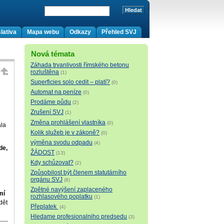
lativa
Mapa webu
Odkazy
Přehled SVJ
Nová témata
Záhada trvanlivosti římského betonu
rozluštěna
(1)
Superficies solo cedit – platí?
(0)
Automat na peníze
(0)
Prodáme půdu
(2)
Zrušení SVJ
(1)
Změna prohlášení vlastníka
(0)
ala
Kolik služeb je v zákoně?
(0)
výměna svodu odpadu
(4)
de,
ŽÁDOST
(13)
Kdy schůzovat?
(2)
Způsobilost být členem statutárního
orgánu SVJ
(8)
Zpětné navýšení zaplaceného
mí
rozhlasového poplatku
(1)
dět
Přeplatek
(4)
Hledame profesionalniho predsedu
(3)