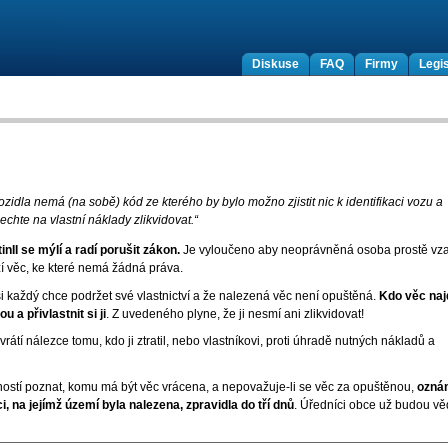
Diskuse
FAQ
Firmy
Legis
zidla nemá (na sobě) kód ze kterého by bylo možno zjistit nic k identifikaci vozu a
nechte na vlastní náklady zlikvidovat.“
nII se mýlí a radí porušit zákon.
Je vyloučeno aby neoprávněná osoba prostě vz
izí věc, ke které nemá žádná práva.
si každý chce podržet své vlastnictví a že nalezená věc není opuštěná.
Kdo věc naj
 a přivlastnit si ji
. Z uvedeného plyne, že ji nesmí ani zlikvidovat!
rátí nálezce tomu, kdo ji ztratil, nebo vlastníkovi, proti úhradě nutných nákladů a
lností poznat, komu má být věc vrácena, a nepovažuje-li se věc za opuštěnou,
ozná
, na jejímž území byla nalezena, zpravidla do tří dnů
. Úředníci obce už budou vě