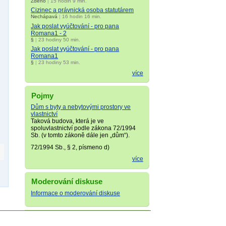
Zdeno
|
15 hodin 9 min.
Cizinec a právnická osoba statutárem
Nechápavá
|
16 hodin 16 min.
Jak poslat vyúčtování - pro pana
Romana1 - 2
§
|
23 hodiny 50 min.
Jak poslat vyúčtování - pro pana
Romana1
§
|
23 hodiny 53 min.
více
Pojmy
Dům s byty a nebytovými prostory ve
vlastnictví
Taková budova, která je ve
spoluvlastnictví podle zákona 72/1994
Sb. (v tomto zákoně dále jen „dům“).
72/1994 Sb., § 2, písmeno d)
více
Moderování diskuse
Informace o moderování diskuse