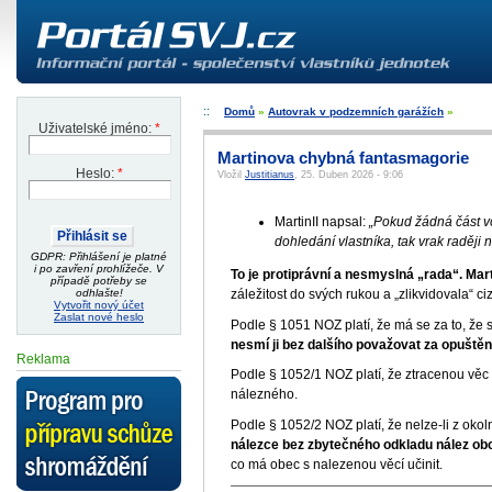
Domů
»
Autovrak v podzemních garážích
»
Uživatelské jméno:
*
Martinova chybná fantasmagorie
Heslo:
*
Vložil
Justitianus
, 25. Duben 2026 - 9:06
MartinII napsal:
„Pokud žádná část vo
dohledání vlastníka, tak vrak raději 
GDPR: Přihlášení je platné
i po zavření prohlížeče. V
To je protiprávní a nesmyslná „rada“. Marti
případě potřeby se
záležitost do svých rukou a „zlikvidovala“ c
odhlašte!
Vytvořit nový účet
Zaslat nové heslo
Podle § 1051 NOZ platí, že má se za to, že 
nesmí ji bez dalšího považovat za opuštěnou
Reklama
Podle § 1052/1 NOZ platí, že ztracenou věc v
nálezného.
Podle § 1052/2 NOZ platí, že nelze-li z oko
nálezce bez zbytečného odkladu nález obci
co má obec s nalezenou věcí učinit.