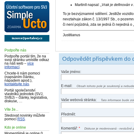
MartinII napsal:
„Vrak je definován v
To je bezvýznamné sdělení. Jestliže vozidl
nevztahuje zákon č. 13/1997 Sb., o pozemní
či není pojízdná, zda se jedná či nejedná o 
Justitianus
Podpořte nás
Podpořte portál tím, že na
Odpovědět příspěvkem do 
svoji stránku umístíte odkaz
na náš web –
více
informací
.
Vaše jméno:
Chcete-li nám pomoci
(napsáním článku,
nápadem apod.),
kontaktujte nás
.
E-mail:
Obsah tohoto pole je soukromý a nebude
Portál společenství
vlastníků jednotek (SVJ,
SVBJ) – články, legislativa,
Vaše webová stránka:
Tato informace bude zo
diskuse, …
Víte že...
Předmět:
Sledovat novinky můžete
pomocí
RSS
.
Kdo je online
Komentář:
*
Diskuse je moderovaná - neslušné 
Momentálně je online 0