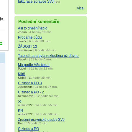
fakturace správce SVJ
(14)
více
je
Poslední komentáře
Asi to dnešní teplo
Zdeno
|
4 hodiny 19 min.
Prodáme půdu
Jan77
|
6 hodin 30 min.
ŽÁDOST 13
Justitianus
|
9 hodin 44 min.
Tato záhada byla rozluštěna už dávno
Pavel II
|
11 hodin 6 min.
Má podle V8s čekat
Pavel II
|
11 hodin 22 min.
Klid!
Klidnil
|
11 hodin 35 min.
Cizinec a PO 3
Justitianus
|
11 hodin 37 min.
Cizinec a PO - 2
Nechápavá
|
12 hodin 53 min.
:-)
radka2222
|
14 hodin 55 min.
KN
radka2222
|
14 hodin 58 min.
Zrušení právnické osoby SVJ
Petr
|
15 hodin 2 min.
Cizinec a PO