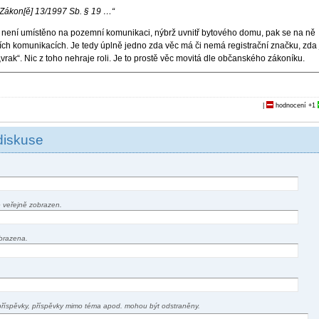
 Zákon[ě] 13/1997 Sb. § 19 …“
o není umístěno na pozemní komunikaci, nýbrž uvnitř bytového domu, pak se na ně
ch komunikacích. Je tedy úplně jedno zda věc má či nemá registrační značku, zda 
„vrak“. Nic z toho nehraje roli. Je to prostě věc movitá dle občanského zákoníku.
|
hodnocení
+1
diskuse
 veřejně zobrazen.
brazena.
příspěvky, příspěvky mimo téma apod. mohou být odstraněny.