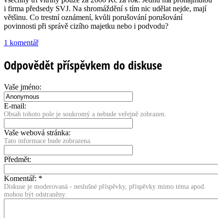
i firma předsedy SVJ. Na shromáždění s tím nic udělat nejde, mají
většinu. Co trestní oznámení, kvůli porušování porušování
povinnosti při správě cizího majetku nebo i podvodu?
1 komentář
Odpovědět příspěvkem do diskuse
Vaše jméno:
E-mail:
Obsah tohoto pole je soukromý a nebude veřejně zobrazen.
Vaše webová stránka:
Tato informace bude zobrazena.
Předmět:
Komentář:
*
Diskuse je moderovaná - neslušné příspěvky, příspěvky mimo téma apod.
mohou být odstraněny.