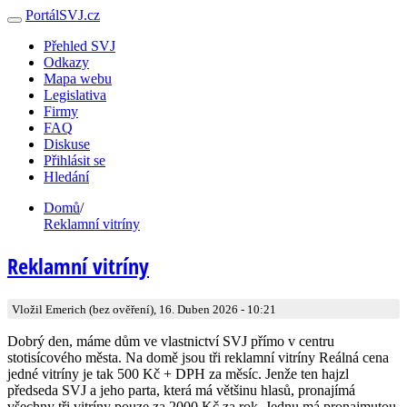
PortálSVJ.cz
Přehled SVJ
Odkazy
Mapa webu
Legislativa
Firmy
FAQ
Diskuse
Přihlásit se
Hledání
Domů
/
Reklamní vitríny
Reklamní vitríny
Vložil Emerich (bez ověření), 16. Duben 2026 - 10:21
Dobrý den, máme dům ve vlastnictví SVJ přímo v centru
stotisícového města. Na domě jsou tři reklamní vitríny Reálná cena
jedné vitríny je tak 500 Kč + DPH za měsíc. Jenže ten hajzl
předseda SVJ a jeho parta, která má většinu hlasů, pronajímá
všechny tři vitríny pouze za 2000 Kč za rok. Jednu má pronajmutou