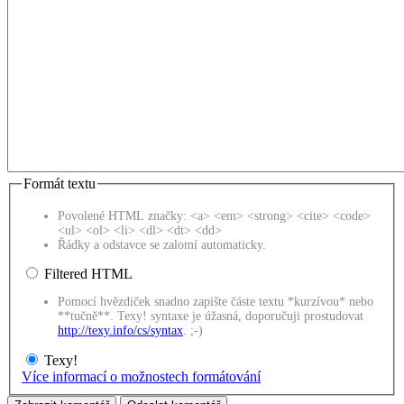
Formát textu
Povolené HTML značky: <a> <em> <strong> <cite> <code>
<ul> <ol> <li> <dl> <dt> <dd>
Řádky a odstavce se zalomí automaticky.
Filtered HTML
Pomocí hvězdiček snadno zapište částe textu *kurzívou* nebo
**tučně**. Texy! syntaxe je úžasná, doporučuji prostudovat
http://texy.info/cs/syntax
. ;-)
Texy!
Více informací o možnostech formátování