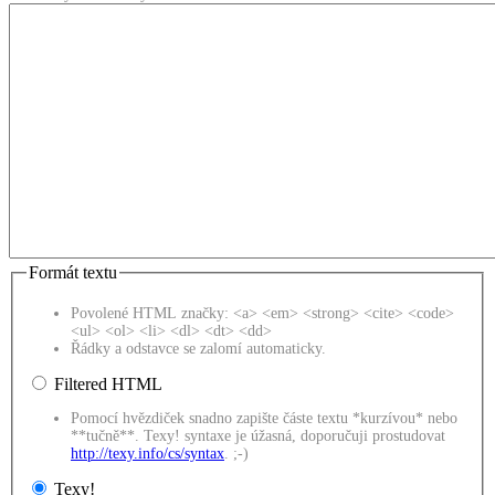
Formát textu
Povolené HTML značky: <a> <em> <strong> <cite> <code>
<ul> <ol> <li> <dl> <dt> <dd>
Řádky a odstavce se zalomí automaticky.
Filtered HTML
Pomocí hvězdiček snadno zapište částe textu *kurzívou* nebo
**tučně**. Texy! syntaxe je úžasná, doporučuji prostudovat
http://texy.info/cs/syntax
. ;-)
Texy!