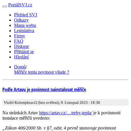
PortálSVJ.cz
Přehled SVJ
Odkazy
Mapa webu
Legislativa
Firmy
FAQ
Diskuse
Přihlásit se
Hledání
Domů
/
Měřiče tepla povinost všude ?
Podle Artavu je povinnost nainstalovat měřiče
Vložil Kolemjdoucí2 (bez ověření), 9. Listopad 2023 - 18:30
Na stránkách Artav
https://artav.cz/…treby-tepla/
je k povinnosti
instalace měřičů uvedeno:
„Zákon 406/2000 Sb. v §7, odst. 4 pevně stanovuje povinnost