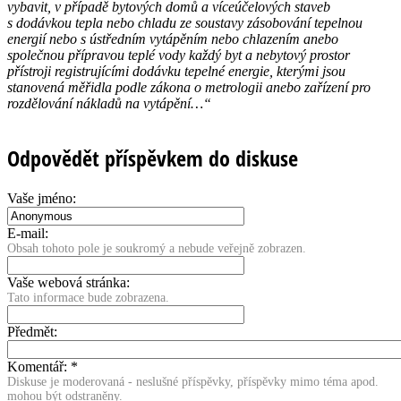
vybavit, v případě bytových domů a víceúčelových staveb
s dodávkou tepla nebo chladu ze soustavy zásobování tepelnou
energií nebo s ústředním vytápěním nebo chlazením anebo
společnou přípravou teplé vody každý byt a nebytový prostor
přístroji registrujícími dodávku tepelné energie, kterými jsou
stanovená měřidla podle zákona o metrologii anebo zařízení pro
rozdělování nákladů na vytápění…“
Odpovědět příspěvkem do diskuse
Vaše jméno:
E-mail:
Obsah tohoto pole je soukromý a nebude veřejně zobrazen.
Vaše webová stránka:
Tato informace bude zobrazena.
Předmět:
Komentář:
*
Diskuse je moderovaná - neslušné příspěvky, příspěvky mimo téma apod.
mohou být odstraněny.