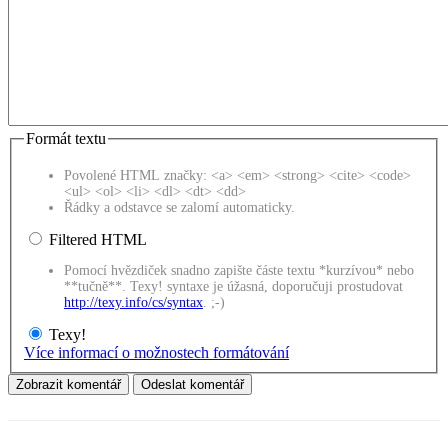
Formát textu
Povolené HTML značky: <a> <em> <strong> <cite> <code>
<ul> <ol> <li> <dl> <dt> <dd>
Řádky a odstavce se zalomí automaticky.
Filtered HTML
Pomocí hvězdiček snadno zapište částe textu *kurzívou* nebo
**tučně**. Texy! syntaxe je úžasná, doporučuji prostudovat
http://texy.info/cs/syntax
. ;-)
Texy!
Více informací o možnostech formátování