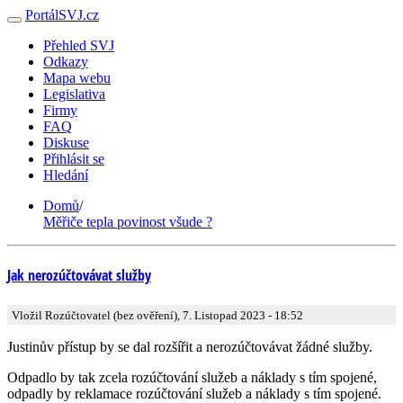
PortálSVJ.cz
Přehled SVJ
Odkazy
Mapa webu
Legislativa
Firmy
FAQ
Diskuse
Přihlásit se
Hledání
Domů
/
Měřiče tepla povinost všude ?
Jak nerozúčtovávat služby
Vložil Rozúčtovatel (bez ověření), 7. Listopad 2023 - 18:52
Justinův přístup by se dal rozšířit a nerozúčtovávat žádné služby.
Odpadlo by tak zcela rozúčtování služeb a náklady s tím spojené,
odpadly by reklamace rozúčtování služeb a náklady s tím spojené.