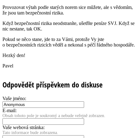
Provozovat výtah podle starých norem sice můžete, ale s vědomím,
že jsou tam bezpečnostní rizika.
Když bezpečnostní rizika neodstraníte, ušetříte peníze SVJ. Když se
nic nestane, tak OK.
Pokud se něco stane, jde to za Vámi, protože Vy jste
o bezpečnostních rizicích věděl a nekonal s péčí řádného hospodáře.
Hezký den!
Pavel
Odpovědět příspěvkem do diskuse
Vaše jméno:
E-mail:
Obsah tohoto pole je soukromý a nebude veřejně zobrazen.
Vaše webová stránka:
Tato informace bude zobrazena.