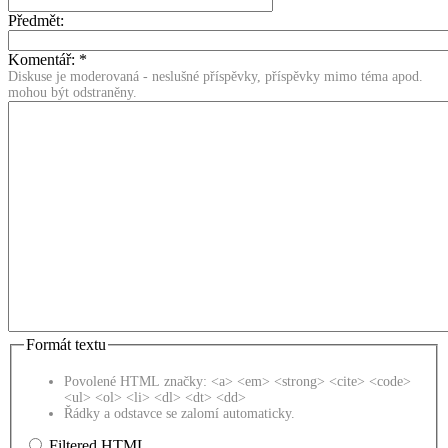
Předmět:
Komentář:
*
Diskuse je moderovaná - neslušné příspěvky, příspěvky mimo téma apod.
mohou být odstraněny.
Formát textu
Povolené HTML značky: <a> <em> <strong> <cite> <code>
<ul> <ol> <li> <dl> <dt> <dd>
Řádky a odstavce se zalomí automaticky.
Filtered HTML