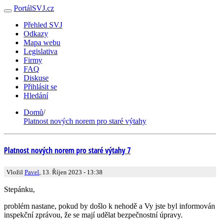
PortálSVJ.cz
Přehled SVJ
Odkazy
Mapa webu
Legislativa
Firmy
FAQ
Diskuse
Přihlásit se
Hledání
Domů
/
Platnost nových norem pro staré výtahy
Platnost nových norem pro staré výtahy 7
Vložil
Pavel
, 13. Říjen 2023 - 13:38
Stepánku,
problém nastane, pokud by došlo k nehodě a Vy jste byl informován
inspekční zprávou, že se mají udělat bezpečnostní úpravy.