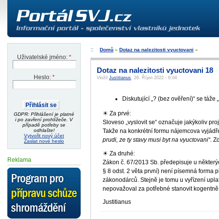
Domů
»
Dotaz na nalezitosti vyuctovani
»
Uživatelské jméno:
*
Dotaz na nalezitosti vyuctovani 18
Heslo:
*
Vložil
Justitianus
, 26. Říjen 2022 - 6:04
Diskutující „? (bez ověření)“ se táže
☀ Za prvé:
GDPR: Přihlášení je platné
i po zavření prohlížeče. V
Sloveso „vyslovit se“ označuje jakýkoliv pr
případě potřeby se
Takže na konkrétní formu nájemcova vyjádře
odhlašte!
Vytvořit nový účet
prudi, ze ty stavy musi byt na vyuctovani“
. Z
Zaslat nové heslo
☀ Za druhé:
Reklama
Zákon č. 67/2013 Sb. předepisuje u některý
§ 8 odst. 2 věta první) není písemná forma 
zákonodárců. Stejně je tomu u vyřízení upla
nepovažoval za potřebné stanovit kogentn
Justitianus