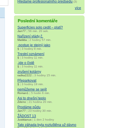
Hledame profesionalniho predsedu
(3)
více
Poslední komentáře
Superficies solo cedit – platí?
Jan77
|
56 min. 20 sek.
Nařízení vlády č.
Matilda
|
2 hodiny 57 min.
„postup je stejný jako
§
|
3 hodiny 8 min.
Trestní oznámení
§
|
3 hodiny 11 min.
„jde o čistě
§
|
3 hodiny 11 min.
zrušení kolárny
radka2222
|
3 hodiny 15 min.
Přeparkovat
§
|
3 hodiny 19 min.
nemůžeme se sejít
Roman1
|
5 hodin 6 min.
Asi to dnešní teplo
Zdeno
|
21 hodina 20 min.
Prodáme půdu
Jan77
|
23 hodiny 30 min.
ŽÁDOST 13
Justitianus
|
1 den 2 hodiny
Tato záhada byla rozluštěna už dávno