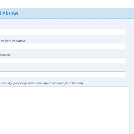
diskuse
 veřejně zobrazen.
brazena.
příspěvky, příspěvky mimo téma apod. mohou být odstraněny.