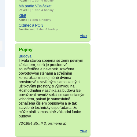
Pavel II
|
1 den 4 hodiny
Má podle V8s čekat
Pavel II
|
1 den 4 hodiny
Klid!
Klidnil
|
1 den 4 hodiny
Cizinec a PO 3
Justitianus
|
1 den 4 hodiny
více
Pojmy
Budova
Trvalá stavba spojená se zemí pevným
základem, která je prostorově
soustředěna a navenek uzavřena
obvodovými stěnami a střešními
konstrukcemi s nejméně dvěma
prostorově uzavřenými samostatnými
užitkovými prostory, s výjimkou hal.
Rozhodnutím vlastníka za budovu lze
považovat rovněž sekci se samostatným
vchodem, pokud je samostatně
označena číslem popisným a je tak
stavebně technicky uspořádána, že
může plnit samostatně základní funkci
budovy.
72/1994 Sb., § 2, písmeno a)
více