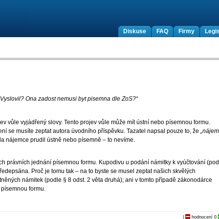
Diskuse
FAQ
Firmy
Legis
„Vyslovil? Ona zadost nemusi byt pisemna dle ZoS?“
ojev vůle vyjádřený slovy. Tento projev vůle může mít ústní nebo písemnou formu.
ní se musíte zeptat autora úvodního příspěvku. Tazatel napsal pouze to, že
„náje
da nájemce prudil ústně nebo písemně – to nevíme.
ch právních jednání písemnou formu. Kupodivu u podání námitky k vyúčtování (pod
předepsána. Proč je tomu tak – na to byste se musel zeptat našich skvělých
tněných námitek (podle § 8 odst. 2 věta druhá); ani v tomto případě zákonodárce
ě písemnou formu.
|
hodnocení
0