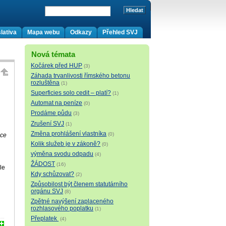
lativa
Mapa webu
Odkazy
Přehled SVJ
Nová témata
Kočárek před HUP
(3)
Záhada trvanlivosti římského betonu
rozluštěna
(1)
Superficies solo cedit – platí?
(1)
Automat na peníze
(0)
Prodáme půdu
(3)
Zrušení SVJ
(1)
Změna prohlášení vlastníka
(0)
mce
Kolik služeb je v zákoně?
(0)
výměna svodu odpadu
(4)
ŽÁDOST
(16)
le
Kdy schůzovat?
(2)
Způsobilost být členem statutárního
orgánu SVJ
(8)
Zpětné navýšení zaplaceného
rozhlasového poplatku
(1)
Přeplatek
(4)