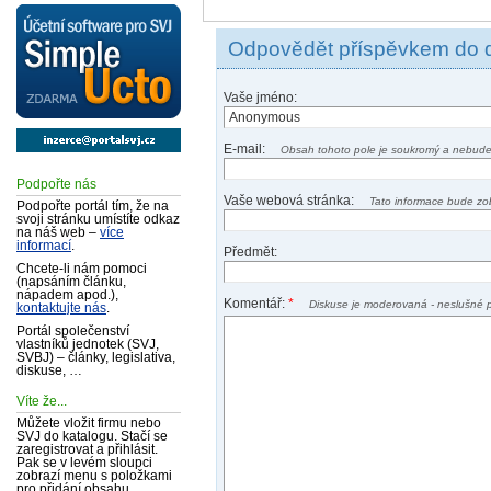
Odpovědět příspěvkem do 
Vaše jméno:
E-mail:
Obsah tohoto pole je soukromý a nebude
Podpořte nás
Vaše webová stránka:
Tato informace bude zo
Podpořte portál tím, že na
svoji stránku umístíte odkaz
na náš web –
více
informací
.
Předmět:
Chcete-li nám pomoci
(napsáním článku,
nápadem apod.),
Komentář:
*
Diskuse je moderovaná - neslušné 
kontaktujte nás
.
Portál společenství
vlastníků jednotek (SVJ,
SVBJ) – články, legislativa,
diskuse, …
Víte že...
Můžete vložit firmu nebo
SVJ do katalogu. Stačí se
zaregistrovat a přihlásit.
Pak se v levém sloupci
zobrazí menu s položkami
pro přidání obsahu.