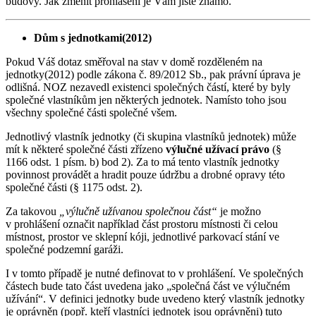
budovy. Jak změnit prohlášení je Vám jistě známo.
Dům s jednotkami(2012)
Pokud Váš dotaz směřoval na stav v domě rozděleném na
jednotky(2012) podle zákona č. 89/2012 Sb., pak právní úprava je
odlišná. NOZ nezavedl existenci společných částí, které by byly
společné vlastníkům jen některých jednotek. Namísto toho jsou
všechny společné části společné všem.
Jednotlivý vlastník jednotky (či skupina vlastníků jednotek) může
mít k některé společné části zřízeno
výlučné užívací právo
(§
1166 odst. 1 písm. b) bod 2). Za to má tento vlastník jednotky
povinnost provádět a hradit pouze údržbu a drobné opravy této
společné části (§ 1175 odst. 2).
Za takovou
„výlučně užívanou společnou část“
je možno
v prohlášení označit například část prostoru místnosti či celou
místnost, prostor ve sklepní kóji, jednotlivé parkovací stání ve
společné podzemní garáži.
I v tomto případě je nutné definovat to v prohlášení. Ve společných
částech bude tato část uvedena jako „společná část ve výlučném
užívání“. V definici jednotky bude uvedeno který vlastník jednotky
je oprávněn (popř. kteří vlastníci jednotek jsou oprávněni) tuto