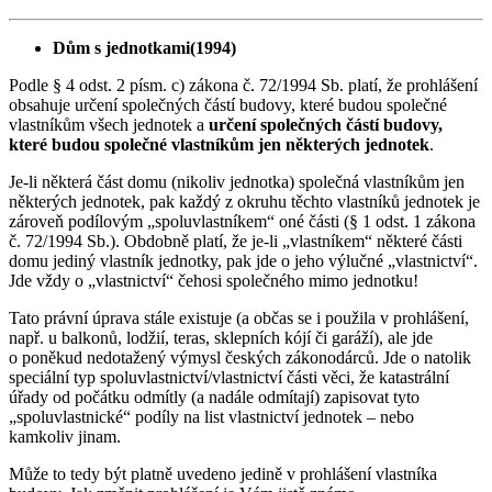
Dům s jednotkami(1994)
Podle § 4 odst. 2 písm. c) zákona č. 72/1994 Sb. platí, že prohlášení
obsahuje určení společných částí budovy, které budou společné
vlastníkům všech jednotek a
určení společných částí budovy,
které budou společné vlastníkům jen některých jednotek
.
Je-li některá část domu (nikoliv jednotka) společná vlastníkům jen
některých jednotek, pak každý z okruhu těchto vlastníků jednotek je
zároveň podílovým „spoluvlastníkem“ oné části (§ 1 odst. 1 zákona
č. 72/1994 Sb.). Obdobně platí, že je-li „vlastníkem“ některé části
domu jediný vlastník jednotky, pak jde o jeho výlučné „vlastnictví“.
Jde vždy o „vlastnictví“ čehosi společného mimo jednotku!
Tato právní úprava stále existuje (a občas se i použila v prohlášení,
např. u balkonů, lodžií, teras, sklepních kójí či garáží), ale jde
o poněkud nedotažený výmysl českých zákonodárců. Jde o natolik
speciální typ spoluvlastnic­tví/vlastnictví části věci, že katastrální
úřady od počátku odmítly (a nadále odmítají) zapisovat tyto
„spoluvlastnické“ podíly na list vlastnictví jednotek – nebo
kamkoliv jinam.
Může to tedy být platně uvedeno jedině v prohlášení vlastníka