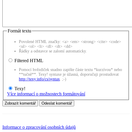
Formát textu
Povolené HTML značky: <a> <em> <strong> <cite> <code>
<ul> <ol> <li> <dl> <dt> <dd>
Řádky a odstavce se zalomí automaticky.
Filtered HTML
Pomocí hvězdiček snadno zapište částe textu *kurzívou* nebo
**tučně**. Texy! syntaxe je úžasná, doporučuji prostudovat
http://texy.info/cs/syntax
. ;-)
Texy!
Více informací o možnostech formátování
Informace o zpracování osobních údajů