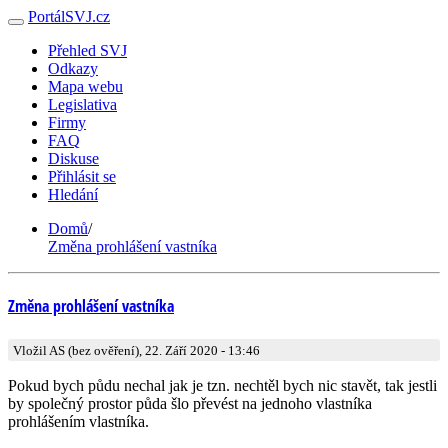
PortálSVJ.cz
Přehled SVJ
Odkazy
Mapa webu
Legislativa
Firmy
FAQ
Diskuse
Přihlásit se
Hledání
Domů
/
Změna prohlášení vastníka
Změna prohlášení vastníka
Vložil AS (bez ověření), 22. Září 2020 - 13:46
Pokud bych půdu nechal jak je tzn. nechtěl bych nic stavět, tak jestli
by společný prostor půda šlo převést na jednoho vlastníka
prohlášením vlastníka.