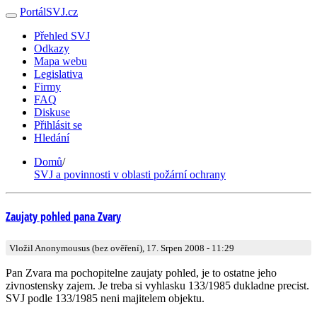
PortálSVJ.cz
Přehled SVJ
Odkazy
Mapa webu
Legislativa
Firmy
FAQ
Diskuse
Přihlásit se
Hledání
Domů
/
SVJ a povinnosti v oblasti požární ochrany
Zaujaty pohled pana Zvary
Vložil Anonymousus (bez ověření), 17. Srpen 2008 - 11:29
Pan Zvara ma pochopitelne zaujaty pohled, je to ostatne jeho
zivnostensky zajem. Je treba si vyhlasku 133/1985 dukladne precist.
SVJ podle 133/1985 neni majitelem objektu.