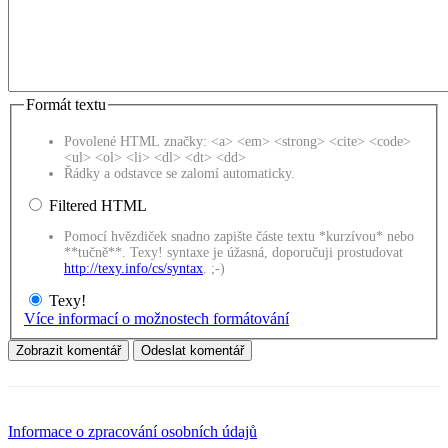
Formát textu
Povolené HTML značky: <a> <em> <strong> <cite> <code>
<ul> <ol> <li> <dl> <dt> <dd>
Řádky a odstavce se zalomí automaticky.
Filtered HTML
Pomocí hvězdiček snadno zapište částe textu *kurzívou* nebo
**tučně**. Texy! syntaxe je úžasná, doporučuji prostudovat
http://texy.info/cs/syntax
. ;-)
Texy!
Více informací o možnostech formátování
Informace o zpracování osobních údajů