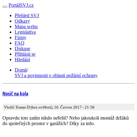
PortálSVJ.cz
Přehled SVJ
Odkazy
Mapa webu
Legislativa
Firmy
FAQ
Diskuse
Přihlásit se
Hledání
Domů
/
SVJ a povinnosti v oblasti požární ochrany
Nosič na kola
Vložil Tomas D (bez ověření), 16. Červen 2017 - 21:56
Opravdu toto zatím nikdo neřešil? Nebo jakoukoli montáž držáků
do společných prostor v garážích? Díky za info.