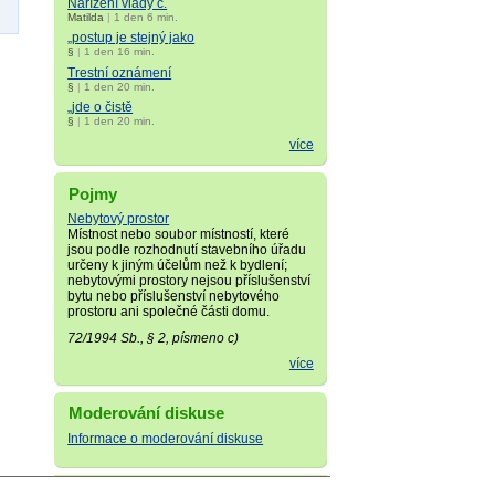
Nařízení vlády č.
Matilda
|
1 den 6 min.
„postup je stejný jako
§
|
1 den 16 min.
Trestní oznámení
§
|
1 den 20 min.
„jde o čistě
§
|
1 den 20 min.
více
Pojmy
Nebytový prostor
Místnost nebo soubor místností, které
jsou podle rozhodnutí stavebního úřadu
určeny k jiným účelům než k bydlení;
nebytovými prostory nejsou příslušenství
bytu nebo příslušenství nebytového
prostoru ani společné části domu.
72/1994 Sb., § 2, písmeno c)
více
Moderování diskuse
Informace o moderování diskuse