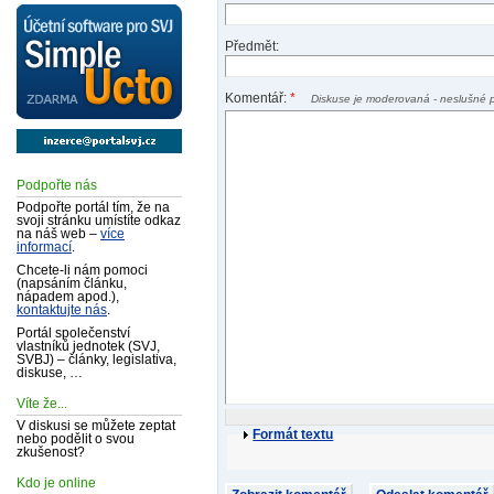
Předmět:
Komentář:
*
Diskuse je moderovaná - neslušné 
Podpořte nás
Podpořte portál tím, že na
svoji stránku umístíte odkaz
na náš web –
více
informací
.
Chcete-li nám pomoci
(napsáním článku,
nápadem apod.),
kontaktujte nás
.
Portál společenství
vlastníků jednotek (SVJ,
SVBJ) – články, legislativa,
diskuse, …
Víte že...
V diskusi se můžete zeptat
Formát textu
nebo podělit o svou
zkušenost?
Kdo je online