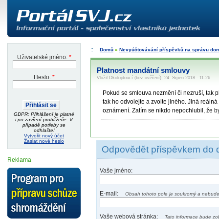
Domů
»
Nevyúčtovávání příspěvků na správu do
Uživatelské jméno:
*
Platnost mandátní smlouvy
Heslo:
*
Vložil Okolojdoucí (bez ověření), 24. Srpen 2018 - 11:26
Pokud se smlouva nezmění či nezruší, tak p
tak ho odvolejte a zvolte jiného. Jiná reáln
oznámení. Zatím se nikdo nepochlubil, že by
GDPR: Přihlášení je platné
i po zavření prohlížeče. V
případě potřeby se
odhlašte!
Vytvořit nový účet
Zaslat nové heslo
Odpovědět příspěvkem do 
Reklama
Vaše jméno:
E-mail:
Obsah tohoto pole je soukromý a nebude
Vaše webová stránka:
Tato informace bude zo