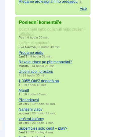
Hledame profesionalniho predsedu
(3)
více
Poslední komentáře
Odstranění nebo odříznutí nebo zrušení
radiátorů
Petr
|
6 hodin 59 min.
Odříznutí radiátorů
Eva Suvova
|
8 hodin 39 min.
Prodáme půdu
Jan77
|
9 hodin 52 min.
Rekolaudace po přejmenování?
Matilda
|
14 hodin 29 min.
Určení spol. prostoru
*
|
18 hodin 35 min.
§ 3055 ObčZ dopadá na
§
|
19 hodin 40 min.
Mandl
?
|
19 hodin 46 min.
Přeparkovat
wousek
|
19 hodin 58 min.
Nařízení vlády
wousek
|
20 hodin 31 sek.
zrušení kolárny
wousek
|
20 hodin 1 min.
Superficies solo cedit – platí?
Jan77
|
22 hodiny 4 min.