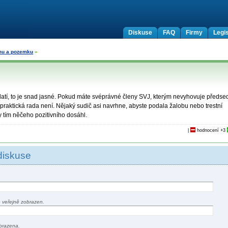
Diskuse
FAQ
Firmy
Legis
mu a pozemku
»
latí, to je snad jasné. Pokud máte svéprávné členy SVJ, kterým nevyhovuje předse
á praktická rada není. Nějaký sudič asi navrhne, abyste podala žalobu nebo trestní
 tím něčeho pozitivního dosáhl.
|
hodnocení
+3
diskuse
 veřejně zobrazen.
brazena.