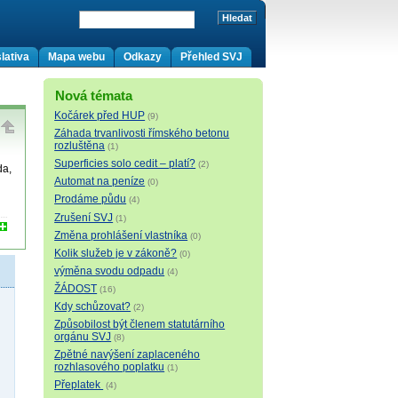
lativa
Mapa webu
Odkazy
Přehled SVJ
Nová témata
Kočárek před HUP
(9)
Záhada trvanlivosti římského betonu
rozluštěna
(1)
Superficies solo cedit – platí?
(2)
da,
Automat na peníze
(0)
Prodáme půdu
(4)
Zrušení SVJ
(1)
Změna prohlášení vlastníka
(0)
Kolik služeb je v zákoně?
(0)
výměna svodu odpadu
(4)
ŽÁDOST
(16)
Kdy schůzovat?
(2)
Způsobilost být členem statutárního
orgánu SVJ
(8)
Zpětné navýšení zaplaceného
rozhlasového poplatku
(1)
Přeplatek
(4)