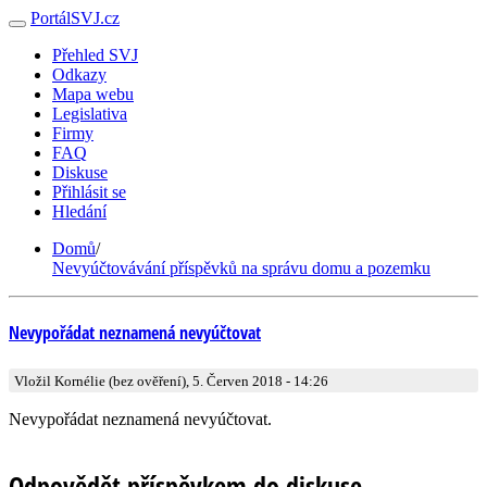
PortálSVJ.cz
Přehled SVJ
Odkazy
Mapa webu
Legislativa
Firmy
FAQ
Diskuse
Přihlásit se
Hledání
Domů
/
Nevyúčtovávání příspěvků na správu domu a pozemku
Nevypořádat neznamená nevyúčtovat
Vložil Kornélie (bez ověření), 5. Červen 2018 - 14:26
Nevypořádat neznamená nevyúčtovat.
Odpovědět příspěvkem do diskuse