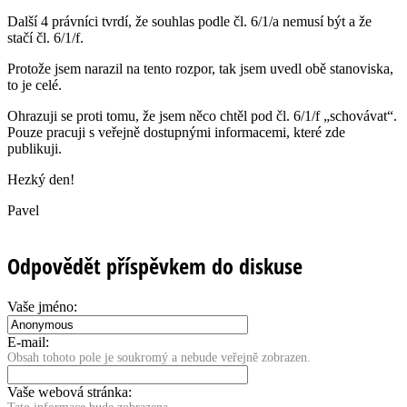
Další 4 právníci tvrdí, že souhlas podle čl. 6/1/a nemusí být a že
stačí čl. 6/1/f.
Protože jsem narazil na tento rozpor, tak jsem uvedl obě stanoviska,
to je celé.
Ohrazuji se proti tomu, že jsem něco chtěl pod čl. 6/1/f „schovávat“.
Pouze pracuji s veřejně dostupnými informacemi, které zde
publikuji.
Hezký den!
Pavel
Odpovědět příspěvkem do diskuse
Vaše jméno:
E-mail:
Obsah tohoto pole je soukromý a nebude veřejně zobrazen.
Vaše webová stránka: