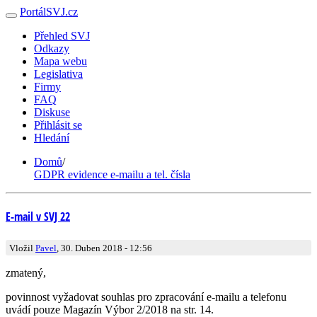
PortálSVJ.cz
Přehled SVJ
Odkazy
Mapa webu
Legislativa
Firmy
FAQ
Diskuse
Přihlásit se
Hledání
Domů
/
GDPR evidence e-mailu a tel. čísla
E-mail v SVJ 22
Vložil
Pavel
, 30. Duben 2018 - 12:56
zmatený,
povinnost vyžadovat souhlas pro zpracování e-mailu a telefonu
uvádí pouze Magazín Výbor 2/2018 na str. 14.