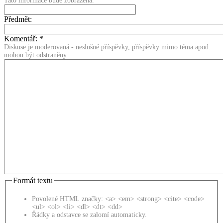
Tato informace bude zobrazena.
Předmět:
Komentář:
*
Diskuse je moderovaná - neslušné příspěvky, příspěvky mimo téma apod.
mohou být odstraněny.
Formát textu
Povolené HTML značky: <a> <em> <strong> <cite> <code>
<ul> <ol> <li> <dl> <dt> <dd>
Řádky a odstavce se zalomí automaticky.