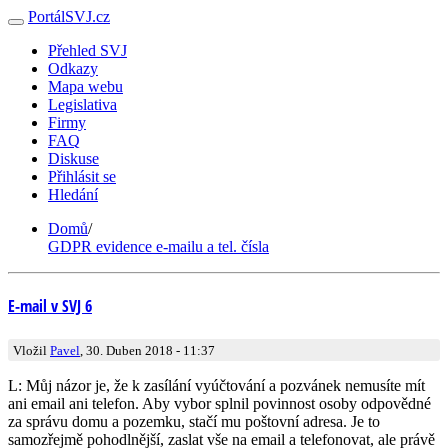
PortálSVJ.cz
Přehled SVJ
Odkazy
Mapa webu
Legislativa
Firmy
FAQ
Diskuse
Přihlásit se
Hledání
Domů
/
GDPR evidence e-mailu a tel. čísla
E-mail v SVJ 6
Vložil
Pavel
, 30. Duben 2018 - 11:37
L: Můj názor je, že k zasílání vyúčtování a pozvánek nemusíte mít
ani email ani telefon. Aby vybor splnil povinnost osoby odpovědné
za správu domu a pozemku, stačí mu poštovní adresa. Je to
samozřejmě pohodlnější, zaslat vše na email a telefonovat, ale právě