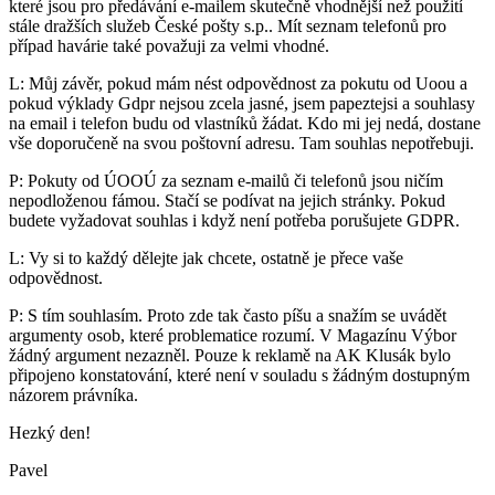
které jsou pro předávání e-mailem skutečně vhodnější než použití
stále dražších služeb České pošty s.p.. Mít seznam telefonů pro
případ havárie také považuji za velmi vhodné.
L: Můj závěr, pokud mám nést odpovědnost za pokutu od Uoou a
pokud výklady Gdpr nejsou zcela jasné, jsem papeztejsi a souhlasy
na email i telefon budu od vlastníků žádat. Kdo mi jej nedá, dostane
vše doporučeně na svou poštovní adresu. Tam souhlas nepotřebuji.
P: Pokuty od ÚOOÚ za seznam e-mailů či telefonů jsou ničím
nepodloženou fámou. Stačí se podívat na jejich stránky. Pokud
budete vyžadovat souhlas i když není potřeba porušujete GDPR.
L: Vy si to každý dělejte jak chcete, ostatně je přece vaše
odpovědnost.
P: S tím souhlasím. Proto zde tak často píšu a snažím se uvádět
argumenty osob, které problematice rozumí. V Magazínu Výbor
žádný argument nezazněl. Pouze k reklamě na AK Klusák bylo
připojeno konstatování, které není v souladu s žádným dostupným
názorem právníka.
Hezký den!
Pavel