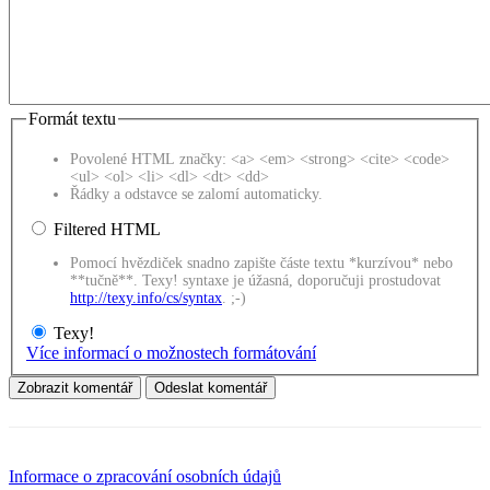
Formát textu
Povolené HTML značky: <a> <em> <strong> <cite> <code>
<ul> <ol> <li> <dl> <dt> <dd>
Řádky a odstavce se zalomí automaticky.
Filtered HTML
Pomocí hvězdiček snadno zapište částe textu *kurzívou* nebo
**tučně**. Texy! syntaxe je úžasná, doporučuji prostudovat
http://texy.info/cs/syntax
. ;-)
Texy!
Více informací o možnostech formátování
Informace o zpracování osobních údajů