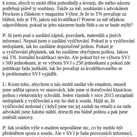
k tomu, abych to mohl dělat pohodlněji a levneji, dle mého názoru
potřebuji právě ty souhlasy. Takže za mě, souhlasim s advokátem
Pesckem a článkem v magazínu Výbor. Je že to TN považuje za
blábol, kdo je TN, jakou má kvalifikaci? Ponese za mě nějakou
odpovědnost, pokud se jeho názorem budu řídit a on se bude mýlit?
P: Já jsem psal o zasílání zápisů, pozvánek, materiálů a jiných
informací. Nepsal jsem o zasílání vyúčtování. Pokud je u vyúčtování
nedoplatek, tak ho zasíláme doporučeně poštou. Pokud je
u vyúčtování přeplatek, tak ho zasíláme obyčejnou poštou. Jakou
má TN. formální kvalifikaci nevím. Ale pokud byl ve výboru SVJ
s 500 jednotkami, je ve výboru SVJ s 250 jednotkami a pokud zde
publikuje řadu judikátů, tak ho považuji za kvalifikovaného se
k problematice SVJ vyjádřit.
L: Krom toho, abychom u nás mohli zasílat vše emailem, museli
jsme udělat upravu ve stanovách, kde jsme si doručování klasickou
poštou i elektronicky schválili. Jeden vlastník v roce 2015 nezaplatil
nedoplatek z vyúčtování a my ho dali k soudu. Hájil se, že
vyúčtování nedostal ( i když jsme mu jej zaslali na email) a na radu
advokátů jsme žalobu stáhli, dorucili mu řádně poštou a pak jsme
změnili stanovy.
P: Jak uvádím výše e-mailem neposíláme nic, co by mohlo být
předmětem sporu u soudu. Ale v SVJ je řada provozních informací,