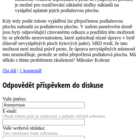
je možné pro rozúčtování základní složky nákladů na
vytápění uplatnit jejich podlahovou plochu.
Kdy tedy podle tohoto vyjádření lze přepočtenou podlahovou
plochu nahradit za podlahovou plochu. V našem panelovém domě
jsou byty odpovídající citovanému odkazu a použitím této možnosti
by se předešlo nesrovnalostem, které způsobují různé úpravy v bytě
(hlavně nevytápěných ploch bytových jader). SBD tvrdí, že tato
možnost není možná právě proto, že úprava nevytápěných místností
toto neumožňuje, protože se mění přepočtená podlahová plocha. Má
někdo s tfmto problémem zkušenost? Miloslav Kohout
číst dál
|
1 komentář
Odpovědět příspěvkem do diskuse
Vaše jméno:
E-mail:
Obsah tohoto pole je soukromý a nebude veřejně zobrazen.
Vaše webová stránka:
Tato informace bude zobrazena.