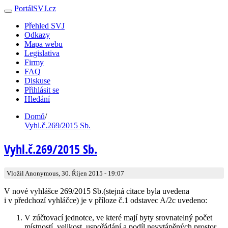
PortálSVJ.cz
Přehled SVJ
Odkazy
Mapa webu
Legislativa
Firmy
FAQ
Diskuse
Přihlásit se
Hledání
Domů
/
Vyhl.č.269/2015 Sb.
Vyhl.č.269/2015 Sb.
Vložil Anonymous, 30. Říjen 2015 - 19:07
V nové vyhlášce 269/2015 Sb.(stejná citace byla uvedena
i v předchozí vyhláčce) je v příloze č.1 odstavec A/2c uvedeno:
V zúčtovací jednotce, ve které mají byty srovnatelný počet
místností, velikost, uspořádání a podíl nevytápěných prostor,