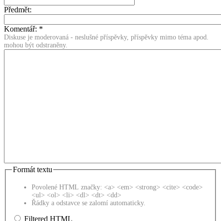
Předmět:
Komentář:
*
Diskuse je moderovaná - neslušné příspěvky, příspěvky mimo téma apod.
mohou být odstraněny.
Formát textu
Povolené HTML značky: <a> <em> <strong> <cite> <code>
<ul> <ol> <li> <dl> <dt> <dd>
Řádky a odstavce se zalomí automaticky.
Filtered HTML